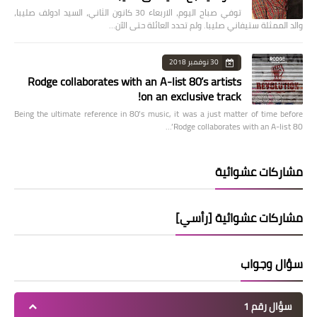
توفي صباح اليوم، الاربعاء 30 كانون الثاني، السيد ادولف صليبا،
والد الممثلة ستيفاني صليبا. ولم تحدد العائلة حتى الآن…
30 نوفمبر 2018
Rodge collaborates with an A-list 80’s artists
on an exclusive track!
Being the ultimate reference in 80’s music, it was a just matter of time before
Rodge collaborates with an A-list 80’…
مشاركات عشوائية
مشاركات عشوائية [رأسي]
سؤال وجواب
سؤال رقم 1