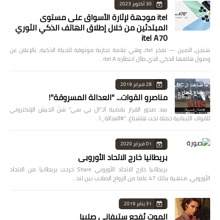
30 أكتوبر 2023
itel موجهة لإثارة الأسواق على مستوى
المبتدئين من خلال إطلاق الهاتف الذكي الثوري
itel A70
شنجن، الصين — تفخر itel، وهي علامة تجارية موثوقة للحياة الذكية، بالإعلان عن
وصول هاتفها الذكي الذي طال انتظاره itel A…
28 فبراير 2019
مناصرو القوات... "العدالة المسروقة"!
بعد صدور القرار بقضية الـ"ال بي سي" شنّ الجيش الإلكتروني
للقوات اللبنانية حملة تحت هاشتاغ: "#العدالة_ا…
01 فبراير 2020
بريطانيا خارج الاتحاد الأوروبي
بريطانيا خارج الاتحاد الأوروبي Share خرجت بريطانيا من الاتحاد
الأوروبي، منهية بذلك 47 عاما من الزواج الصاخب بين لند…
31 يناير 2019
الموت يُفجع ستيفاني صليبا