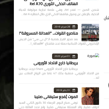
الهاتف الذكي الثوري itel A70
شنجن، الصين — تفخر itel، وهي علامة تجارية موثوقة للحياة
الذكية، بالإعلان عن وصول هاتفها الذكي الذي طال انتظاره itel A…
شأن
28 فبراير 2019
مناصرو القوات... "العدالة المسروقة"!
بعد صدور القرار بقضية الـ"ال بي سي" شنّ الجيش
الإلكتروني للقوات اللبنانية حملة تحت هاشتاغ: "#العدالة_ا…
01 فبراير 2020
بريطانيا خارج الاتحاد الأوروبي
بريطانيا خارج الاتحاد الأوروبي Share خرجت بريطانيا
من الاتحاد الأوروبي، منهية بذلك 47 عاما من الزواج الصاخب بين
لند…
31 يناير 2019
الموت يُفجع ستيفاني صليبا
توفي صباح اليوم، الاربعاء 30 كانون الثاني، السيد
ادولف صليبا، والد الممثلة ستيفاني صليبا. ولم تحدد العائلة حتى