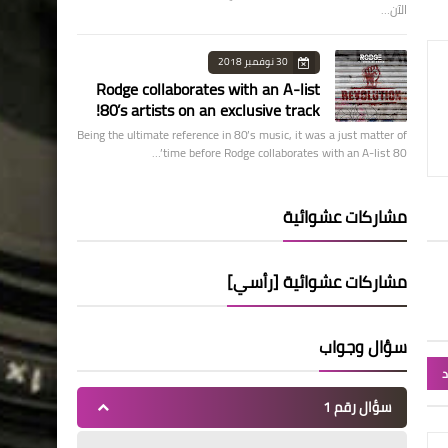
الآن…
30 نوفمبر 2018
Rodge collaborates with an A-list
80’s artists on an exclusive track!
Being the ultimate reference in 80’s music, it was a just matter of
time before Rodge collaborates with an A-list 80’…
مشاركات عشوائية
مشاركات عشوائية [رأسي]
سؤال وجواب
د
سؤال رقم 1