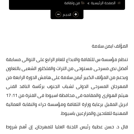
الصفحة الرئيسية
فن وثقافة
عالم المرأة
الحجم
فن وثقافة
أخبار مصر
المؤلف ايمن سلامة
أخبار عربية
أخبار النجوم
تنظم مؤسسة س للثقافة والابداع للعام الرابع على التوالى مسابقة
أفضل نص مسرحى مستوحى من التراث والفلكلور الشعبى بالتعاون
أخبار العالم
وبدعم من المؤلف الكبير أيمن سلامة على هامش الدورة الرابعة من
المهرجان المسرحى الدولى لشباب الجنوب برئاسة الناقد الفنى
هيثم الهوارى والمقامه فى محافظة اسيوط فى الفترة من 11: 17
ابريل المقبل برعاية وزارة الثقافة ومؤسسة حراء والنقابة العمالية
المهنية للفلاحين والمزارعين باسيوط.
قال د. حسن عطية رئيس اللجنة العليا للمهرجان، إن أهم شروط