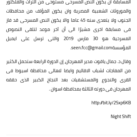
المسابقة ان يكون النص المسرحى مستوحى من التراث والفلكلور
والموروثات الشعبية المصرية وان يكون المؤلف من محافظات
الجنوب ولا يتعدى سنه 45 عاما والا يكون النص المسرحى قد فاز
فى مسابقة اخرى مشيرًا الى أن آخر موعد لتلقى النصوص
المسرحية هو 30 مارس 2019 والتى ترسل على ايميل
المؤسسةseen.fcc@gmail.com.
وقال د. جمال ياقوت مدير المهرجان، إن الدورة الرابعة ستحمل الكثير
من المفاجات لشباب الاقاليم وايضا لاهالى محافظة اسيوط فى
القرى والنجوع والمستشفيات بعد النجاح الكبير الذى حققه
المهرجان فى دورته الثالثة بمحافظة اسوان .
http://bit.ly/2Sxp6KB
Night Shift