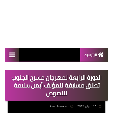
الرئيسية
المال والأعمال
الدورة الرابعة لمهرجان مسرح الجنوب
منوعات
تطلق مسابقة للمؤلف أيمن سلامة
فعاليات
للنصوص
صحة
14 فبراير 2019
Amr Hassanein
تكنولوجيا