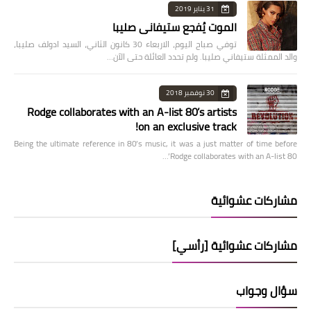
31 يناير 2019
الموت يُفجع ستيفاني صليبا
توفي صباح اليوم، الاربعاء 30 كانون الثاني، السيد ادولف صليبا،
والد الممثلة ستيفاني صليبا. ولم تحدد العائلة حتى الآن…
30 نوفمبر 2018
Rodge collaborates with an A-list 80’s artists
on an exclusive track!
Being the ultimate reference in 80’s music, it was a just matter of time before
Rodge collaborates with an A-list 80’…
مشاركات عشوائية
مشاركات عشوائية [رأسي]
سؤال وجواب