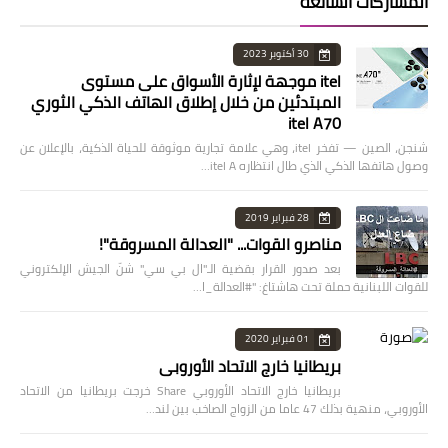
المشاركات الشائعة
30 أكتوبر 2023
itel موجهة لإثارة الأسواق على مستوى
المبتدئين من خلال إطلاق الهاتف الذكي الثوري
itel A70
شنجن، الصين — تفخر itel، وهي علامة تجارية موثوقة للحياة الذكية، بالإعلان عن
وصول هاتفها الذكي الذي طال انتظاره itel A…
28 فبراير 2019
مناصرو القوات... "العدالة المسروقة"!
بعد صدور القرار بقضية الـ"ال بي سي" شنّ الجيش الإلكتروني
للقوات اللبنانية حملة تحت هاشتاغ: "#العدالة_ا…
01 فبراير 2020
بريطانيا خارج الاتحاد الأوروبي
بريطانيا خارج الاتحاد الأوروبي Share خرجت بريطانيا من الاتحاد
الأوروبي، منهية بذلك 47 عاما من الزواج الصاخب بين لند…