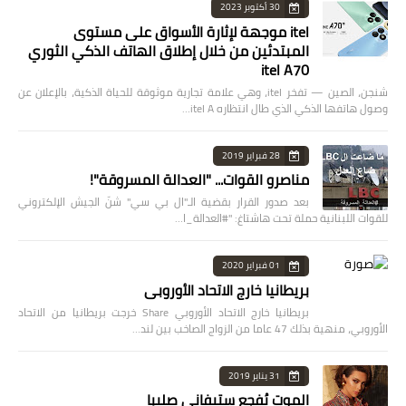
30 أكتوبر 2023
itel موجهة لإثارة الأسواق على مستوى
المبتدئين من خلال إطلاق الهاتف الذكي الثوري
itel A70
شنجن، الصين — تفخر itel، وهي علامة تجارية موثوقة للحياة الذكية، بالإعلان عن
وصول هاتفها الذكي الذي طال انتظاره itel A…
28 فبراير 2019
مناصرو القوات... "العدالة المسروقة"!
بعد صدور القرار بقضية الـ"ال بي سي" شنّ الجيش الإلكتروني
للقوات اللبنانية حملة تحت هاشتاغ: "#العدالة_ا…
01 فبراير 2020
بريطانيا خارج الاتحاد الأوروبي
بريطانيا خارج الاتحاد الأوروبي Share خرجت بريطانيا من الاتحاد
الأوروبي، منهية بذلك 47 عاما من الزواج الصاخب بين لند…
31 يناير 2019
الموت يُفجع ستيفاني صليبا