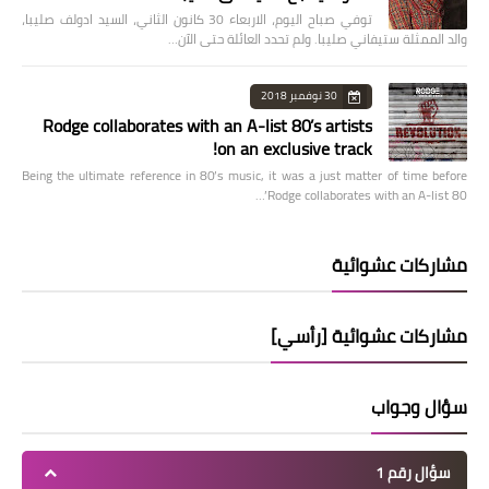
توفي صباح اليوم، الاربعاء 30 كانون الثاني، السيد ادولف صليبا،
والد الممثلة ستيفاني صليبا. ولم تحدد العائلة حتى الآن…
30 نوفمبر 2018
Rodge collaborates with an A-list 80’s artists
on an exclusive track!
Being the ultimate reference in 80’s music, it was a just matter of time before
Rodge collaborates with an A-list 80’…
مشاركات عشوائية
مشاركات عشوائية [رأسي]
سؤال وجواب
سؤال رقم 1