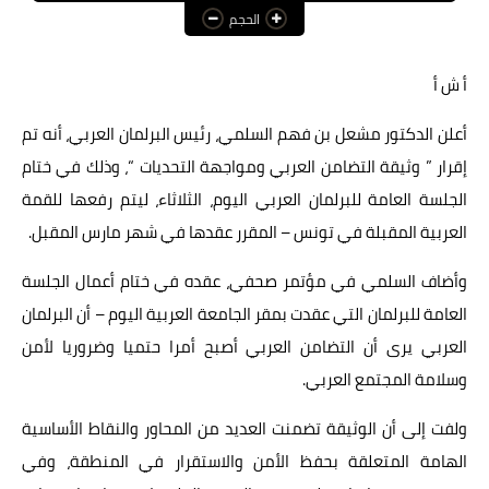
الحجم
عالم المرأة
فن وثقافة
أ ش أ
أخبار مصر
أعلن الدكتور مشعل بن فهم السلمي، رئيس البرلمان العربي، أنه تم
إقرار ” وثيقة التضامن العربي ومواجهة التحديات “، وذلك في ختام
أخبار عربية
الجلسة العامة للبرلمان العربي اليوم، الثلاثاء، ليتم رفعها للقمة
أخبار النجوم
العربية المقبلة في تونس – المقرر عقدها في شهر مارس المقبل.
أخبار العالم
وأضاف السلمي في مؤتمر صحفي، عقده في ختام أعمال الجلسة
العامة للبرلمان التي عقدت بمقر الجامعة العربية اليوم – أن البرلمان
العربي يرى أن التضامن العربي أصبح أمرا حتميا وضروريا لأمن
وسلامة المجتمع العربي.
ولفت إلى أن الوثيقة تضمنت العديد من المحاور والنقاط الأساسية
الهامة المتعلقة بحفظ الأمن والاستقرار في المنطقة، وفي