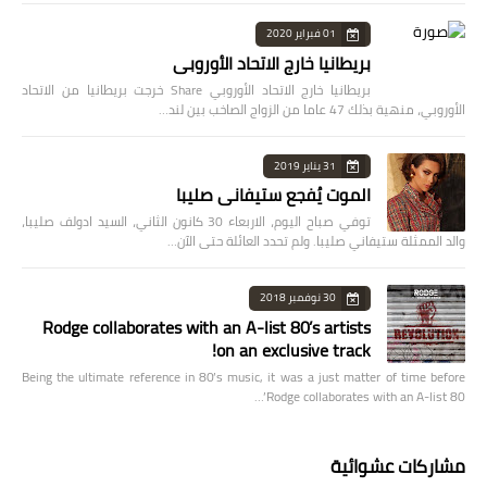
01 فبراير 2020
بريطانيا خارج الاتحاد الأوروبي
بريطانيا خارج الاتحاد الأوروبي Share خرجت بريطانيا من الاتحاد
الأوروبي، منهية بذلك 47 عاما من الزواج الصاخب بين لند…
31 يناير 2019
الموت يُفجع ستيفاني صليبا
توفي صباح اليوم، الاربعاء 30 كانون الثاني، السيد ادولف صليبا،
والد الممثلة ستيفاني صليبا. ولم تحدد العائلة حتى الآن…
30 نوفمبر 2018
Rodge collaborates with an A-list 80’s artists
on an exclusive track!
Being the ultimate reference in 80’s music, it was a just matter of time before
Rodge collaborates with an A-list 80’…
مشاركات عشوائية