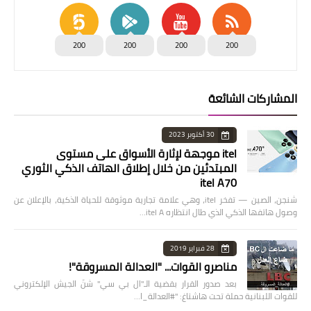
200
200
200
200
المشاركات الشائعة
30 أكتوبر 2023
itel موجهة لإثارة الأسواق على مستوى
المبتدئين من خلال إطلاق الهاتف الذكي الثوري
itel A70
شنجن، الصين — تفخر itel، وهي علامة تجارية موثوقة للحياة الذكية، بالإعلان عن
وصول هاتفها الذكي الذي طال انتظاره itel A…
28 فبراير 2019
مناصرو القوات... "العدالة المسروقة"!
بعد صدور القرار بقضية الـ"ال بي سي" شنّ الجيش الإلكتروني
للقوات اللبنانية حملة تحت هاشتاغ: "#العدالة_ا…