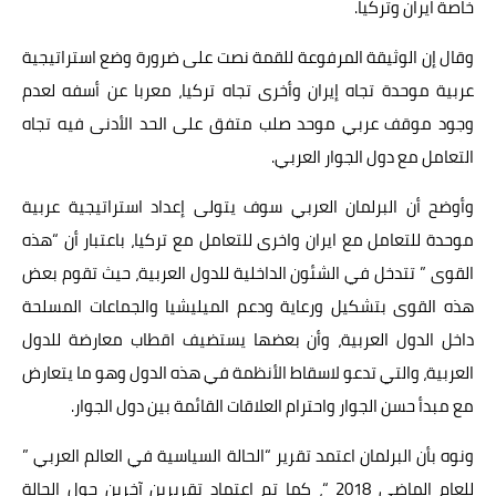
خاصة ايران وتركيا.
وقال إن الوثيقة المرفوعة للقمة نصت على ضرورة وضع استراتيجية
عربية موحدة تجاه إيران وأخرى تجاه تركيا، معربا عن أسفه لعدم
وجود موقف عربي موحد صلب متفق على الحد الأدنى فيه تجاه
التعامل مع دول الجوار العربي.
وأوضح أن البرلمان العربي سوف يتولى إعداد استراتيجية عربية
موحدة للتعامل مع ايران واخرى للتعامل مع تركيا، باعتبار أن “هذه
القوى ” تتدخل في الشئون الداخلية للدول العربية، حيث تقوم بعض
هذه القوى بتشكيل ورعاية ودعم الميليشيا والجماعات المسلحة
داخل الدول العربية، وأن بعضها يستضيف اقطاب معارضة للدول
العربية، والتي تدعو لاسقاط الأنظمة في هذه الدول وهو ما يتعارض
مع مبدأ حسن الجوار واحترام العلاقات القائمة بين دول الجوار.
ونوه بأن البرلمان اعتمد تقرير “الحالة السياسية في العالم العربي ”
للعام الماضي 2018 “، كما تم اعتماد تقريرين آخرين حول الحالة