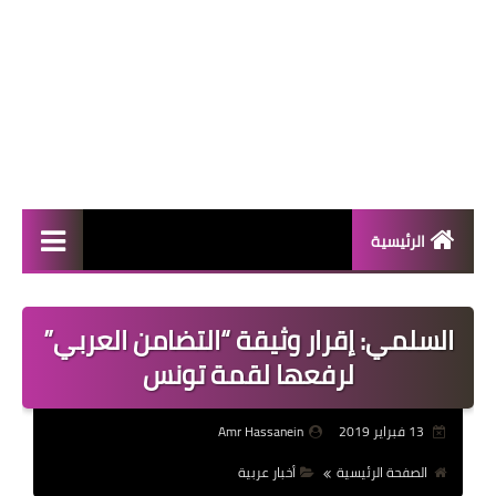
الرئيسية
المال والأعمال
السلمي: إقرار وثيقة “التضامن العربي”
منوعات
لرفعها لقمة تونس
فعاليات
13 فبراير 2019
Amr Hassanein
صحة
الصفحة الرئيسية
أخبار عربية
تكنولوجيا