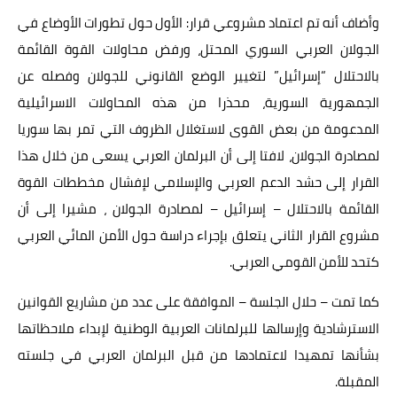
وأضاف أنه تم اعتماد مشروعي قرار: الأول حول تطورات الأوضاع في
الجولان العربي السوري المحتل، ورفض محاولات القوة القائمة
بالاحتلال “إسرائيل” لتغيير الوضع القانوني للجولان وفصله عن
الجمهورية السورية، محذرا من هذه المحاولات الاسرائيلية
المدعومة من بعض القوى لاستغلال الظروف التي تمر بها سوريا
لمصادرة الجولان، لافتا إلى أن البرلمان العربي يسعى من خلال هذا
القرار إلى حشد الدعم العربي والإسلامي لإفشال مخططات القوة
القائمة بالاحتلال – إسرائيل – لمصادرة الجولان ، مشيرا إلى أن
مشروع القرار الثاني يتعلق بإجراء دراسة حول الأمن المائي العربي
كتحد للأمن القومي العربي.
كما تمت – حلال الجلسة – الموافقة على عدد من مشاريع القوانين
الاسترشادية وإرسالها للبرلمانات العربية الوطنية لإبداء ملاحظاتها
بشأنها تمهيدا لاعتمادها من قبل البرلمان العربي في جلسته
المقبلة.