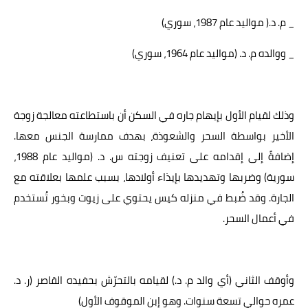
_ م. د.( مواليد عام 1987، سوري)
_ ووالده م. د. (مواليد عام 1964، سوري)
وذلك لقيام الأول بإيهام جاره في السكن أن باستطاعته معالجة زوجة
الأخير بواسطة السحر والشعوذة، بهدف ممارسة الجنس معها.
إضافةً إلى إقدامه على تعنيف زوجته س. د. (مواليد عام 1988،
سورية) وضربها وتهديدها بإيذاء أولادها، بسبب علمها بعلاقته مع
الجارة. وقد ضُبط في منزله كيس يحتوي على زيوت وبخور تُستخدم
في أعمال السحر.
وأوقف الثاني (أي والد م. د.) لقيامه بالتحرّش بحفيده القاصر (ر. د.
عمره حوالي تسعة سنوات. وهو إبن الموقوف الأول)