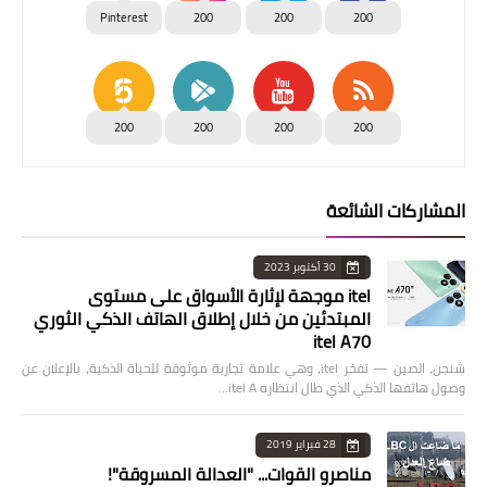
Pinterest
200
200
200
200
200
200
200
المشاركات الشائعة
30 أكتوبر 2023
itel موجهة لإثارة الأسواق على مستوى
المبتدئين من خلال إطلاق الهاتف الذكي الثوري
itel A70
شنجن، الصين — تفخر itel، وهي علامة تجارية موثوقة للحياة الذكية، بالإعلان عن
وصول هاتفها الذكي الذي طال انتظاره itel A…
28 فبراير 2019
مناصرو القوات... "العدالة المسروقة"!