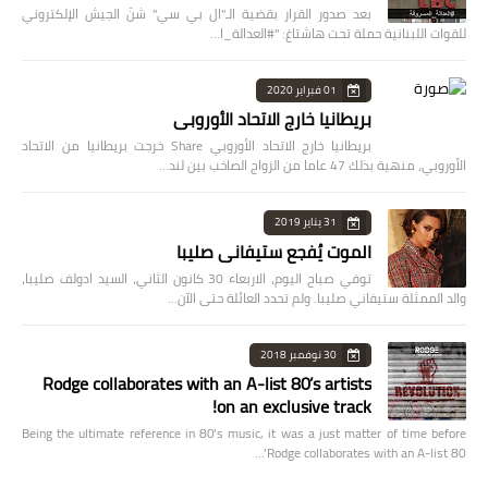
بعد صدور القرار بقضية الـ"ال بي سي" شنّ الجيش الإلكتروني
للقوات اللبنانية حملة تحت هاشتاغ: "#العدالة_ا…
01 فبراير 2020
بريطانيا خارج الاتحاد الأوروبي
بريطانيا خارج الاتحاد الأوروبي Share خرجت بريطانيا من الاتحاد
الأوروبي، منهية بذلك 47 عاما من الزواج الصاخب بين لند…
31 يناير 2019
الموت يُفجع ستيفاني صليبا
توفي صباح اليوم، الاربعاء 30 كانون الثاني، السيد ادولف صليبا،
والد الممثلة ستيفاني صليبا. ولم تحدد العائلة حتى الآن…
30 نوفمبر 2018
Rodge collaborates with an A-list 80’s artists
on an exclusive track!
Being the ultimate reference in 80’s music, it was a just matter of time before
Rodge collaborates with an A-list 80’…