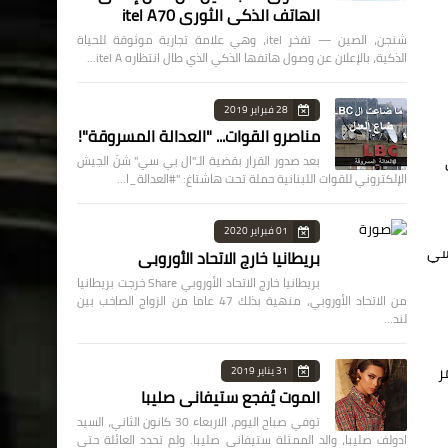
الهاتف الذكي الثوري itel A70
شنجن، الصين — تفخر itel، وهي علامة تجارية موثوقة للحياة
الذكية، بالإعلان عن وصول هاتفها الذكي الذي طال انتظاره itel A…
28 فبراير 2019
مناصرو القوات... "العدالة المسروقة"!
بعد صدور القرار بقضية الـ"ال بي سي" شنّ الجيش
الإلكتروني للقوات اللبنانية حملة تحت هاشتاغ: "#العدالة_ا…
01 فبراير 2020
فسي
بريطانيا خارج الاتحاد الأوروبي
بريطانيا خارج الاتحاد الأوروبي Share خرجت بريطانيا
من الاتحاد الأوروبي، منهية بذلك 47 عاما من الزواج الصاخب بين
لند…
ر
31 يناير 2019
الموت يُفجع ستيفاني صليبا
توفي صباح اليوم، الاربعاء 30 كانون الثاني، السيد
ادولف صليبا، والد الممثلة ستيفاني صليبا. ولم تحدد العائلة حتى