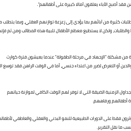
هن فقد أصبح الآباء يعلقون آمالا كبيرة على أطفالهم".
بات كثيرة من آبائهم بما يؤدي إلى زعزعة توازنهم العقلي، وبما يتطلب م
والطلبات، ولكن لا يستطيع معظم الأطفال تلبية هذه المطالب ومن ثم فإن
ة من مشكلة "الإجهاد في مرحلة الطفولة" عندما يعيشون فترة كوارث
دين أو التعرض لضرر من اعتداء جنسي، أما في الوقت الراهن فقد توسع ال
لجداول الزمنية الضيقة التي لا توفر لهم الوقت الكافي لموازنة حياتهم
اة أطفالهم ورفاههم.
يؤثرون فقط على الدورات الطبيعية للنمو البدني والعقلي والعاطفي لأطفال
سب ما نقل التقرير.