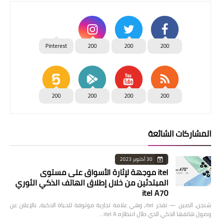
Pinterest
200
200
200
200
200
200
200
المشاركات الشائعة
30 أكتوبر 2023
itel موجهة لإثارة الأسواق على مستوى
المبتدئين من خلال إطلاق الهاتف الذكي الثوري
itel A70
شنجن، الصين — تفخر itel، وهي علامة تجارية موثوقة للحياة الذكية، بالإعلان عن
وصول هاتفها الذكي الذي طال انتظاره itel A…