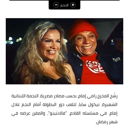
الحجم
عالم المرأة
فن وثقافة
أخبار مصر
أخبار عربية
أخبار النجوم
أخبار العالم
رشّح المخرج رامي إمام، بحسب مصادر مصرية، النجمة اللبنانية
الشهيرة، نيكول سابا، لتلعب دور البطولة أمام النجم عادل
إمام، في مسلسله القادم، "فالانتينو"، والمقرر عرضه في
شهر رمضان.