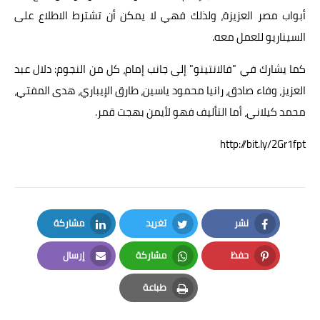
أبواب مصر العزيزة، ولذلك فهي لا يمكن أن تشترط الاطلاع على
السيناريو للعمل معه.
كما يشارك في "فالانتينو" إلى جانب إمام، كل من النجوم: دلال عبد
العزيز، وفاء صادق، رانيا محمود ياسين، طارق الإيباري، هدى المفتي،
محمد كيلاني، أما التأليف فهو لأيمن بهجت قمر.
http://bit.ly/2Gr1fpt
نشر
تغريد
مشاركة
LinkedIn
Twitter
Facebook
حفظ
مشاركة
إرسال
Email
Whatsapp
Pinterest
طباعة
Print