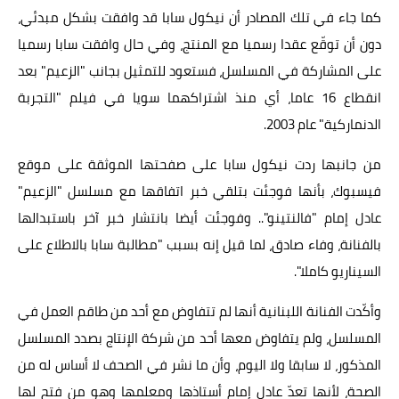
كما جاء في تلك المصادر أن نيكول سابا قد وافقت بشكل مبدئي،
دون أن توقّع عقدا رسميا مع المنتج، وفي حال وافقت سابا رسميا
على المشاركة في المسلسل، فستعود للتمثيل بجانب "الزعيم" بعد
انقطاع 16 عاما، أي منذ اشتراكهما سويا في فيلم "التجربة
الدنماركية" عام 2003.
من جانبها ردت نيكول سابا على صفحتها الموثقة على موقع
فيسبوك، بأنها فوجئت بتلقي خبر اتفاقها مع مسلسل "الزعيم"
عادل إمام "فالنتينو".. وفوجئت أيضا بانتشار خبر آخر باستبدالها
بالفنانة، وفاء صادق، لما قيل إنه بسبب "مطالبة سابا بالاطلاع على
السيناريو كاملا".
وأكّدت الفنانة اللبنانية أنها لم تتفاوض مع أحد من طاقم العمل في
المسلسل، ولم يتفاوض معها أحد من شركة الإنتاج بصدد المسلسل
المذكور، لا سابقا ولا اليوم، وأن ما نشر في الصحف لا أساس له من
الصحة، لأنها تعدّ عادل إمام أستاذها ومعلمها وهو من فتح لها