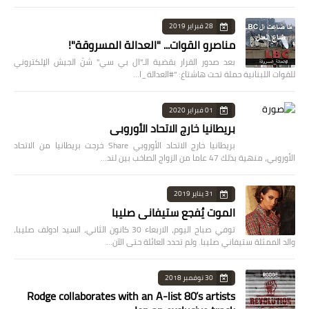
28 فبراير 2019
مناصرو القوات... "العدالة المسروقة"!
بعد صدور القرار بقضية الـ"ال بي سي" شنّ الجيش الإلكتروني
للقوات اللبنانية حملة تحت هاشتاغ: "#العدالة_ا…
01 فبراير 2020
بريطانيا خارج الاتحاد الأوروبي
بريطانيا خارج الاتحاد الأوروبي Share خرجت بريطانيا من الاتحاد
الأوروبي، منهية بذلك 47 عاما من الزواج الصاخب بين لند…
31 يناير 2019
الموت يُفجع ستيفاني صليبا
توفي صباح اليوم، الاربعاء 30 كانون الثاني، السيد ادولف صليبا،
والد الممثلة ستيفاني صليبا. ولم تحدد العائلة حتى الآن…
30 نوفمبر 2018
Rodge collaborates with an A-list 80’s artists