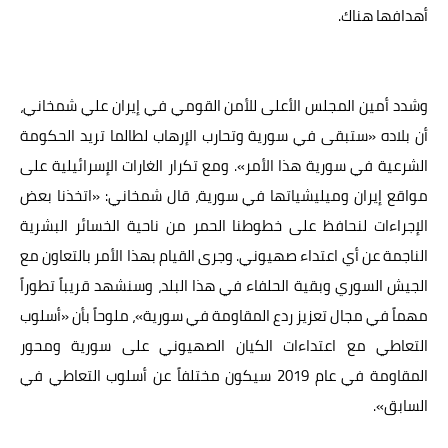
أهدافها هناك.
وشدد أمين المجلس الأعلى للأمن القومي في إيران علي شمخاني،
أن بلاده «ستبقى في سورية وتحارب الإرهاب لطالما تريد الحكومة
الشرعية في سورية هذا الأمر». ومع تكرار الغارات الإسرائيلية على
مواقع إيران وميليشياتها في سورية، قال شمخاني: «اتخذنا بعض
الإجراءات لنحافظ على خطوطنا الحمر من ناحية الخسائر البشرية
الناجمة عن أي اعتداء صهيوني. وجرى القيام بهذا الأمر بالتعاون مع
الجيش السوري وبقية الحلفاء في هذا البلد، وسنشهد قريباً تطوراً
مهماً في مجال تعزيز ردع المقاومة في سورية»، ملوحاً بأن «أسلوب
التعاطي مع اعتداءات الكيان الصهيوني على سورية ومحور
المقاومة في عام 2019 سيكون مختلفاً عن أسلوب التعاطي في
السابق».