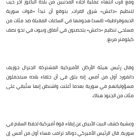
ومع قرب انتهاء عملية اجلاء المدنيين من بلدة الباغوز آخر جيب
لتنظيم «داعش» شرق الفرات، يتوقع أن تبدأ «قوات سورية
الديموقراطية» (قسد) هجومها في الساعات المقبلة ضد مئات من
مسلحي تنظيم «داعش» يتحصنون في أنفاق وبيوت في نحو نصف
كيلومتر مربع.
وقال رئيس هيئة الأركان الأميركية المشتركة الجنرال جوزيف
دانفورد أول من أمس، إنه يثق في أن حلفاء بلاده سيتحملون
مسؤولياتهم في سورية بعدما أعلنت واشنطن إنها ستُبقي على
مئات من الجنود هناك.
وعشية كشف البيت الأبيض عن إبقاء قوة أميركية لحفظ السلام في
سورية، قال الرئيس الأميركي دونالد ترامب مساء أول من أمس، إن