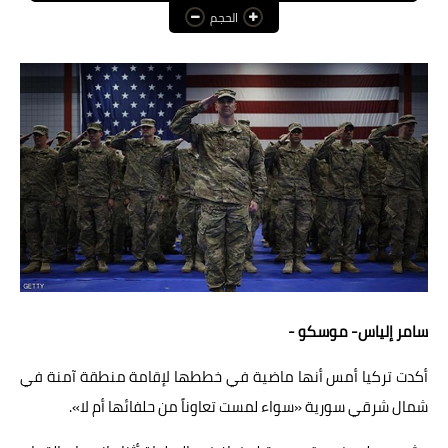
الحجم
عالم المرأة
فن وثقافة
أخبار مصر
أخبار عربية
أخبار النجوم
أخبار العالم
سامر إلياس- موسكو -
أكدت تركيا أمس أنها ماضية في خططها لإقامة منطقة آمنة في
شمال شرقي سورية «سواء لمست تعاوناً من حلفائها أم لا».