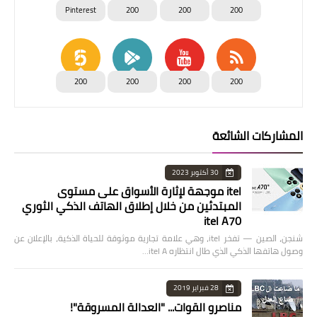
Pinterest
200
200
200
200
200
200
200
المشاركات الشائعة
30 أكتوبر 2023
itel موجهة لإثارة الأسواق على مستوى
المبتدئين من خلال إطلاق الهاتف الذكي الثوري
itel A70
شنجن، الصين — تفخر itel، وهي علامة تجارية موثوقة للحياة الذكية، بالإعلان عن
وصول هاتفها الذكي الذي طال انتظاره itel A…
28 فبراير 2019
مناصرو القوات... "العدالة المسروقة"!