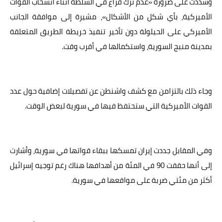
وشددت على ضرورة «عدم ترك فراغ في السلطة أثناء انسحاب القوات
الأميركية، بأي شكل من الأشكال»، مشيرة إلى موافقة الجانب
الأميركي على الحيلولة دون تأخير تنفيذ خريطة الطريق المتعلقة
بمدينة منبج السورية، واستكمالها في أقرب وقت.
وجاء ذلك بالتزامن مع كشف واشنطن عن تفصيلات إضافية حول عدد
القوات الأميركية التي ستحتفظ فيها في سورية لبعض الوقت.
وفي المقابل جددت إيران تمسكها ببقاء قواتها في سورية، وأشارت
إلى أنها حققت 90 في المئة من أهدافها هناك رغم توجيه إسرائيل
أكثر من مئتي ضربة على مواقعها في سورية.