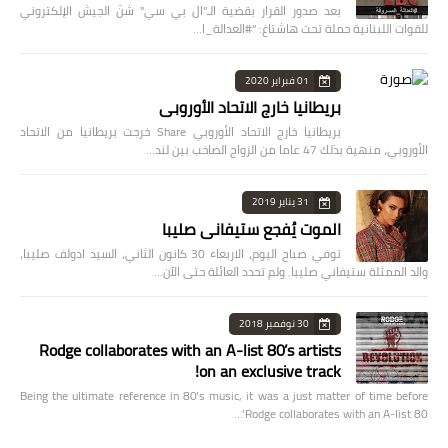
بعد صدور القرار بقضية الـ"ال بي سي" شنّ الجيش الإلكتروني
للقوات اللبنانية حملة تحت هاشتاغ: "#العدالة_ا…
01 فبراير 2020
بريطانيا خارج الاتحاد الأوروبي
بريطانيا خارج الاتحاد الأوروبي Share خرجت بريطانيا من الاتحاد
الأوروبي، منهية بذلك 47 عاما من الزواج الصاخب بين لند…
31 يناير 2019
الموت يُفجع ستيفاني صليبا
توفي صباح اليوم، الاربعاء 30 كانون الثاني، السيد ادولف صليبا،
والد الممثلة ستيفاني صليبا. ولم تحدد العائلة حتى الآن…
30 نوفمبر 2018
Rodge collaborates with an A-list 80’s artists
on an exclusive track!
Being the ultimate reference in 80’s music, it was a just matter of time before
Rodge collaborates with an A-list 80’…