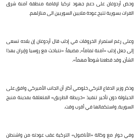
وحض أردوغان على دعم جهود تركيا لإقامة منطقة آمنة شرق
الفرات بسورية تتيح عودة ملايين السوريين الى منازلهم.
وعلى رغم استمرار الخروقات في إدلب قال أردوغان إن بلاده تسعى
إلى جعل إدلب «آمنة تماماً»، مضيفاً: «نتباحث مع روسيا وإيران بهذا
الشأن، وقد قطعنا شوطاً مهماً».
وذكر وزير الدفاع التركي خلوصي أكار أن الجانب الأميركي وافق على
الحيلولة دون تأخير تنفيذ «خريطة الطريق» المتعلقة بمدينة منبج
السورية، واستكمالها في أقرب وقت.
وفي حوار مع وكالة «الأناضول» التركية عقب عودته من واشنطن