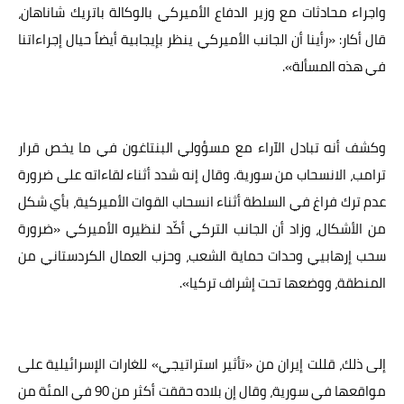
واجراء محادثات مع وزير الدفاع الأميركي بالوكالة باتريك شاناهان،
قال أكار: «رأينا أن الجانب الأميركي ينظر بإيجابية أيضاً حيال إجراءاتنا
في هذه المسألة».
وكشف أنه تبادل الآراء مع مسؤولي البنتاغون في ما يخص قرار
ترامب، الانسحاب من سورية. وقال إنه شدد أثناء لقاءاته على ضرورة
عدم ترك فراغ في السلطة أثناء انسحاب القوات الأميركية، بأي شكل
من الأشكال، وزاد أن الجانب التركي أكّد لنظيره الأميركي «ضرورة
سحب إرهابيي وحدات حماية الشعب، وحزب العمال الكردستاني من
المنطقة، ووضعها تحت إشراف تركيا».
إلى ذلك، قللت إيران من «تأثير استراتيجي» للغارات الإسرائيلية على
مواقعها في سورية، وقال إن بلاده حققت أكثر من 90 في المئة من