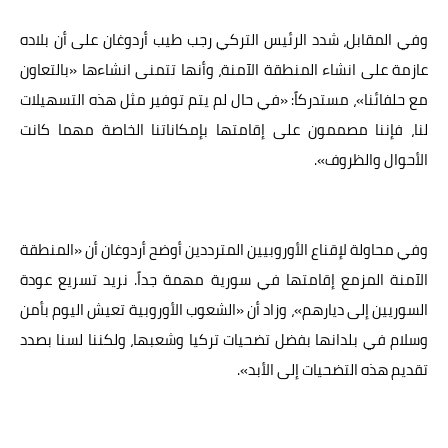
وفي المقابل، شدد الرئيس التركي رجب طيب أردوغان على أن بلاده
عازمة على انشاء المنطقة الآمنة، وأنها تتمنى انشاءها «بالتعاون
مع حلفائنا»، مستدركاً: «في حال لم يتم توفير مثل هذه التسهيلات
لنا، فإننا مصممون على إقامتها بإمكاناتنا الخاصة مهما كانت
الأحوال والظروف».
وفي محاولة لإقناع الأوروبيين المترددين أوضح أردوغان أن «المنطقة
الآمنة المزمع إقامتها في سورية مهمة جداً. نريد تسريع عودة
السوريين إلى ديارهم»، وزاد أن «الشعوب الأوروبية تعيش اليوم بأمن
وسلام في بلدانها بفضل تضحيات تركيا وشعبها، ولكننا لسنا بصدد
تقديم هذه التضحيات إلى الأبد».