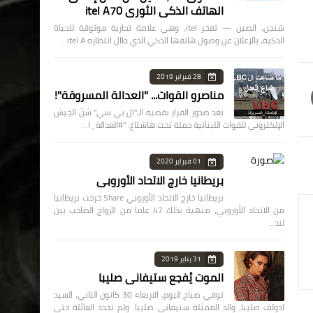
الهاتف الذكي الثوري itel A70
شنجن، الصين — تفخر itel، وهي علامة تجارية موثوقة للحياة
الذكية، بالإعلان عن وصول هاتفها الذكي الذي طال انتظاره itel A…
28 فبراير 2019
مناصرو القوات... "العدالة المسروقة"!
بعد صدور القرار بقضية الـ"ال بي سي" شنّ الجيش
الإلكتروني للقوات اللبنانية حملة تحت هاشتاغ: "#العدالة_ا…
01 فبراير 2020
بريطانيا خارج الاتحاد الأوروبي
بريطانيا خارج الاتحاد الأوروبي Share خرجت بريطانيا
من الاتحاد الأوروبي، منهية بذلك 47 عاما من الزواج الصاخب بين
لند…
31 يناير 2019
الموت يُفجع ستيفاني صليبا
توفي صباح اليوم، الاربعاء 30 كانون الثاني، السيد
ادولف صليبا، والد الممثلة ستيفاني صليبا. ولم تحدد العائلة حتى