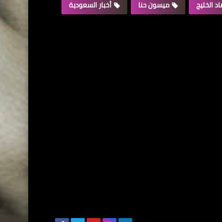
د الخليج
ميسون حنا
أخبار السعودية