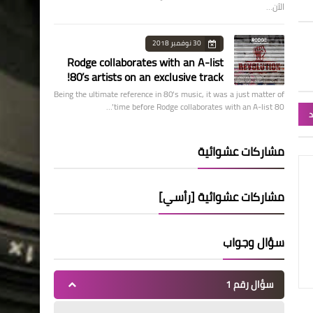
الآن…
30 نوفمبر 2018
Rodge collaborates with an A-list
80’s artists on an exclusive track!
Being the ultimate reference in 80’s music, it was a just matter of
time before Rodge collaborates with an A-list 80’…
د
مشاركات عشوائية
مشاركات عشوائية [رأسي]
سؤال وجواب
سؤال رقم 1