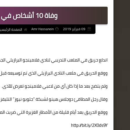
وفاة 10 أشخاص في حريق بنادي فلامينجو البرازيلي
09 فبراير 2019
Amr Hassanein
الصفحة الرئيسي
اندلع حريق في الملعب التدريبي لنادي فلامينجو البرازيلي الجمعة ما أسفر عن مصرع 10 أ
ووقع الحريق في ملعب النادي البرازيلي الذي تم توسيعه قب
ولم يتضح بعد ما إذا كان أي من لاعبي فلامينجو تعرض للآذى.
وقال رجل المطافئ دوجلاس هينو لشبكة “جلوبو نيوز” التليفزي
ووقع الحريق بعد أيام قليلة من الأمطار الغزيرة التي ضربت المدينة البرازي
http://bit.ly/2X0ds9Y