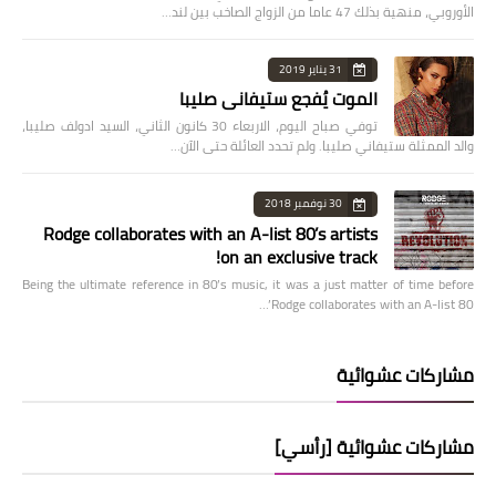
الأوروبي، منهية بذلك 47 عاما من الزواج الصاخب بين لند…
31 يناير 2019
الموت يُفجع ستيفاني صليبا
توفي صباح اليوم، الاربعاء 30 كانون الثاني، السيد ادولف صليبا،
والد الممثلة ستيفاني صليبا. ولم تحدد العائلة حتى الآن…
30 نوفمبر 2018
Rodge collaborates with an A-list 80’s artists
on an exclusive track!
Being the ultimate reference in 80’s music, it was a just matter of time before
Rodge collaborates with an A-list 80’…
مشاركات عشوائية
مشاركات عشوائية [رأسي]