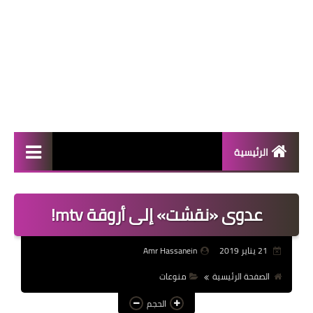
الرئيسية
المال والأعمال
عدوى «نقشت» إلى أروقة mtv!
منوعات
فعاليات
21 يناير 2019
Amr Hassanein
صحة
الصفحة الرئيسية
منوعات
تكنولوجيا
الحجم