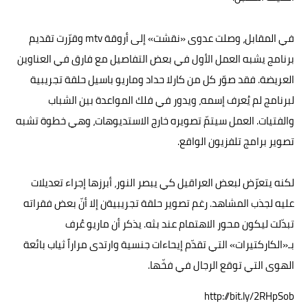
في المقابل، وصلت عدوى «نقشت» إلى أروقة mtv وقرّرت تقديم
برنامج يشبه العمل الأول في بعض التفاصيل مع فارق في العناوين
العريضة. فقد صوّر كل من كارلا حداد وماريو باسيل حلقة تجريبية
لبرنامج لم يُعرف إسمه، ويدور في فلك المواعدة بين الشباب
والفتيات. العمل سيتمّ تصويره خارج الاستديوهات، وهي خطوة تشبه
تصوير برامج تلفزيون الواقع.
لكنه يتعرّض لبعض العراقيل كي يبصر النور، أبرزها إجراء تعديلات
عليه لجذب المشاهد. رغم تصوير حلقة تجريبيةن إلا أنّ بعض فقراته
تبدّلت ليكون محور الاهتمام عند بثه. يذكر أن ماريو عُرف
بـ«الكاركتيرات» التي تقدّم إيحاءات جنسية وارتدى مراراً ثياب بائعة
الهوى التي توقع الرجال في فخّها.
http://bit.ly/2RHpSob