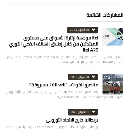
المشاركات الشائعة
30 أكتوبر 2023
itel موجهة لإثارة الأسواق على مستوى
المبتدئين من خلال إطلاق الهاتف الذكي الثوري
itel A70
شنجن، الصين — تفخر itel، وهي علامة تجارية موثوقة للحياة الذكية، بالإعلان عن
وصول هاتفها الذكي الذي طال انتظاره itel A…
28 فبراير 2019
مناصرو القوات... "العدالة المسروقة"!
بعد صدور القرار بقضية الـ"ال بي سي" شنّ الجيش الإلكتروني
للقوات اللبنانية حملة تحت هاشتاغ: "#العدالة_ا…
01 فبراير 2020
بريطانيا خارج الاتحاد الأوروبي
بريطانيا خارج الاتحاد الأوروبي Share خرجت بريطانيا من الاتحاد