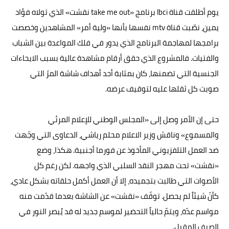
يوم أطلقت قناة lbci برنامج «take me out نقشت» الذي تولاه فؤاد
يمين، نصّبت قناة mtv نفسها بأنها «ولية أمر» المشاهدين وخصصت
برامجها لمهاجمة البرنامج الذي يدور في فلك المواعدة بين الشباب
والفتيات. فالمشروع الذي حقق أرقام مشاهدة عالية بسبب الايحاءات
الجنسية التي تضمنها، كان بمثابة أحد أهداف شاشة المرّ التي
صوبت كل ثقلها عليه لتوقيف عرضه.
حتى إن الأمر وصل إلى «المجلس الوطني للإعلام المرئي
والمسموع» وناقش وزير الاعلام محلم رياشي، الدعاوى التي وجّهت
ضد العمل التلفزيوني المأخوذ عن فورما أجنبية. هكذا، وضع
«نقشت» تحت مهجر النقد السلبي الذي واجهه. لكن رغم كل
الأصوات التي طالبت بتجميده، إلا أن العمل أكمل حلقاته بشكل عادي،
كأنّ شيئاً لم يحصل. توقّف «نقشت» عن الشاشة بعدما قدّمت منه
مواسم عدّة، ويتمّ حالياً التحضير لموسم جديد له قد يُبصر النور في
الصيف المقبل.