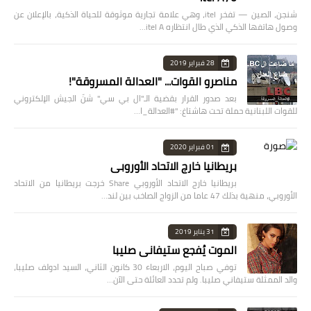
شنجن، الصين — تفخر itel، وهي علامة تجارية موثوقة للحياة الذكية، بالإعلان عن
وصول هاتفها الذكي الذي طال انتظاره itel A…
28 فبراير 2019
مناصرو القوات... "العدالة المسروقة"!
بعد صدور القرار بقضية الـ"ال بي سي" شنّ الجيش الإلكتروني
للقوات اللبنانية حملة تحت هاشتاغ: "#العدالة_ا…
01 فبراير 2020
بريطانيا خارج الاتحاد الأوروبي
بريطانيا خارج الاتحاد الأوروبي Share خرجت بريطانيا من الاتحاد
الأوروبي، منهية بذلك 47 عاما من الزواج الصاخب بين لند…
31 يناير 2019
الموت يُفجع ستيفاني صليبا
توفي صباح اليوم، الاربعاء 30 كانون الثاني، السيد ادولف صليبا،
والد الممثلة ستيفاني صليبا. ولم تحدد العائلة حتى الآن…