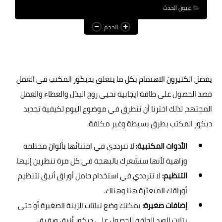
عيون الحدث
عالم المرأة
الحجم
فن وثقافة
أخبار مصر
أخبار عربية
يفصل الكثيرون الاهتمام بكل ما يتعلق بديكور المكتب في العمل
قصد الحصول على طاقة ايجابية تحيي روح البذل والعطاء والعمل
أخبار النجوم
المجتهد، لذلك اخترنا أن تتطرق في موضوع اليوم لكيفية تجديد
أخبار العالم
ديكور المكتب بطرق بسيطة وغير مكلفة.
الأدوات المكتبية:
لا تترددي في اقتنائها بألوان مختلفة
وزاهية لأنها ستشعرك بالبهجة في كل مرة تنظرين إليها.
التنظيم:
لا تترددي في استخدام حامل أوراق أنيق لتنظيم
أوراقك المبعثرة هنا وهناك.
إضافات صغيرة:
يمكنك وضع نباتات الزينة الصغيرة أو حتى
بتلات الورد الجافة للحصول على ديكور أنيق ورقيق.