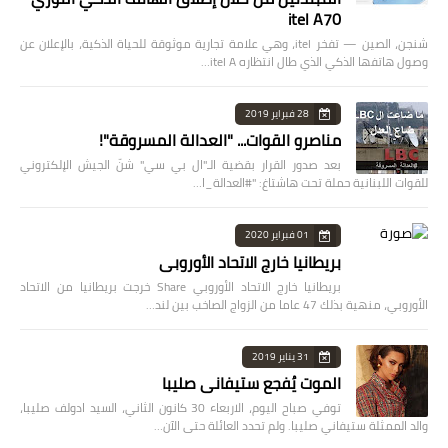
itel A70
شنجن، الصين — تفخر itel، وهي علامة تجارية موثوقة للحياة الذكية، بالإعلان عن
وصول هاتفها الذكي الذي طال انتظاره itel A…
28 فبراير 2019
مناصرو القوات... "العدالة المسروقة"!
بعد صدور القرار بقضية الـ"ال بي سي" شنّ الجيش الإلكتروني
للقوات اللبنانية حملة تحت هاشتاغ: "#العدالة_ا…
01 فبراير 2020
بريطانيا خارج الاتحاد الأوروبي
بريطانيا خارج الاتحاد الأوروبي Share خرجت بريطانيا من الاتحاد
الأوروبي، منهية بذلك 47 عاما من الزواج الصاخب بين لند…
31 يناير 2019
الموت يُفجع ستيفاني صليبا
توفي صباح اليوم، الاربعاء 30 كانون الثاني، السيد ادولف صليبا،
والد الممثلة ستيفاني صليبا. ولم تحدد العائلة حتى الآن…