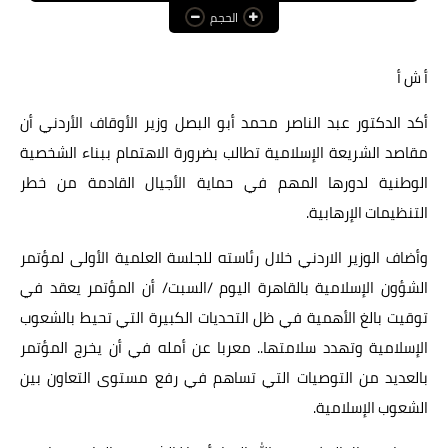
الحجم
عالم المرأة
فن وثقافة
أ ش أ
أخبار مصر
أكد الدكتور عبد الناصر محمد أبو البصل وزير الأوقاف الأردني أن
مقاصد الشريعة الإسلامية تطالب بضرورة الاهتمام ببناء الشخصية
أخبار عربية
الوطنية لدورها المهم في حماية الأجيال القادمة من خطر
أخبار النجوم
التنظيمات الإرهابية.
أخبار العالم
وأضاف الوزير الاردني خلال رئاسته للجلسة العلمية الأولى لمؤتمر
الشؤون الإسلامية بالقاهرة اليوم /السبت/ أن المؤتمر يعقد في
توقيت بالغ الأهمية في ظل التحديات الكبيرة التي تحيط بالشعوب
الإسلامية وتهدد سلامتها.. معربا عن أمله في أن يخرج المؤتمر
بالعديد من التوصيات التي تساهم في رفع مستوى التعاون بين
الشعوب الإسلامية.