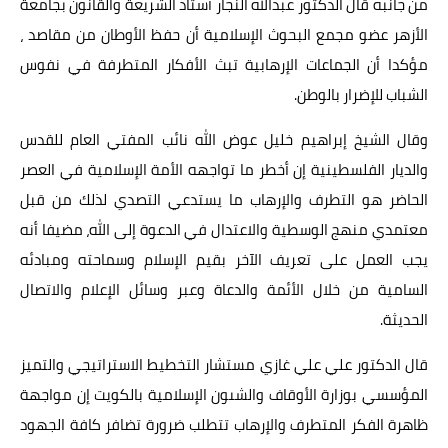
من جانبه قال الدكتور عبدالله النجار أستاذ الشريعة والقانون بجامعة
الأزهر عضو مجمع البحوث الإسلامية أن حفظ الأوطان من مقاصد ،
مؤكدا أن الجماعات الإرهابية تبث الأفكار المتطرفة في نفوس
الشباب للإضرار بالوطن.
وقال الشيخ إبراهيم خليل عوض الله نائب المفتي العام للقدس
والديار الفلسطينية إن أخطر ما تواجهه الأمة الإسلامية في العصر
الحاضر هو التطرف والإرهاب ما يستدعي التصدي لذلك من قبل
معتمدي منهج الوسطية والاعتدال في الدعوة إلى الله، مضيفا أنه
يجب العمل على تعريف الآخر بقيم الإسلام وسماحته ومبادئه
السامية من خلال الأئمة والدعاة وعبر وسائل الإعلام والاتصال
الحديثة.
قال الدكتور علي علي غازي مستشار التخطيط الاستراتيجي والتميز
المؤسسي بوزارة الأوقاف والشىون الإسلامية بالكويت إن مواجهة
ظاهرة الفكر المتطرف والإرهاب تتطلب ضرورة تضافر كافة الجهود