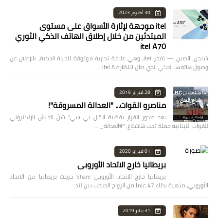
30 أكتوبر 2023
itel موجهة لإثارة الأسواق على مستوى
المبتدئين من خلال إطلاق الهاتف الذكي الثوري
itel A70
شنجن، الصين — تفخر itel، وهي علامة تجارية موثوقة للحياة الذكية، بالإعلان عن
وصول هاتفها الذكي الذي طال انتظاره itel A…
28 فبراير 2019
مناصرو القوات... "العدالة المسروقة"!
بعد صدور القرار بقضية الـ"ال بي سي" شنّ الجيش الإلكتروني
للقوات اللبنانية حملة تحت هاشتاغ: "#العدالة_ا…
01 فبراير 2020
بريطانيا خارج الاتحاد الأوروبي
بريطانيا خارج الاتحاد الأوروبي Share خرجت بريطانيا من الاتحاد
الأوروبي، منهية بذلك 47 عاما من الزواج الصاخب بين لند…
31 يناير 2019