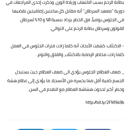
بطانة الرحم بسبب الالتهاب وزيادة الوزن، وذكرت إحدى المراجعات في
دورية "معهد السرطان" أنه مقابل كل ساعتين إضافيتين تقضيها
في الجلوس يومياً، فإن الخطر يزداد بنسبة 8٪ و 10٪ لسرطان
القولون وسرطان بطانة الرحم على التوالي.
- الاكتئاب: كشفت الأبحاث أنه كلما زادت فترات الجلوس في العمل
كلما زادت مخاطر الإصابة بالاكتئاب، والقلق والتوتر.
_ ضعف العظام: الجلوس يؤدي الى ضعف العظام، حيث يستبدل
الجسم كمية أقل مما يخسره من الأنسجة، ما يؤدي إلى عظام هشة
وخطر أكبر لحدوث هشاشة العظام مع التقدم في السن.
http://bit.ly/2FM949b