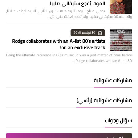
الموت يُفجع ستيفاني صليبا
توفي صباح اليوم، الاربعاء 30 كانون الثاني، السيد ادولف صليبا،
والد الممثلة ستيفاني صليبا. ولم تحدد العائلة حتى الآن…
30 نوفمبر 2018
Rodge collaborates with an A-list 80’s artists
on an exclusive track!
Being the ultimate reference in 80’s music, it was a just matter of time before
Rodge collaborates with an A-list 80’…
مشاركات عشوائية
مشاركات عشوائية [رأسي]
سؤال وجواب