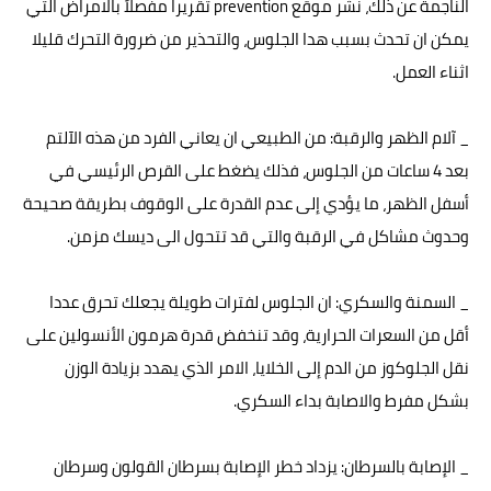
الناجمة عن ذلك، نشر موقع prevention تقريراً مفصلاً بالامراض التي
يمكن ان تحدث بسبب هدا الجلوس، والتحذير من ضرورة التحرك قليلا
اثناء العمل.
_ آلام الظهر والرقبة: من الطبيعي ان يعاني الفرد من هذه الآلتم
بعد 4 ساعات من الجلوس، فذلك يضغط على القرص الرئيسي في
أسفل الظهر، ما يؤدي إلى عدم القدرة على الوقوف بطريقة صحيحة
وحدوث مشاكل في الرقبة والتي قد تتحول الى ديسك مزمن.
_ السمنة والسكري: ان الجلوس لفترات طويلة يجعلك تحرق عددا
أقل من السعرات الحرارية، وقد تنخفض قدرة هرمون الأنسولين على
نقل الجلوكوز من الدم إلى الخلايا، الامر الذي يهدد بزيادة الوزن
بشكل مفرط والاصابة بداء السكري.
_ الإصابة بالسرطان: يزداد خطر الإصابة بسرطان القولون وسرطان