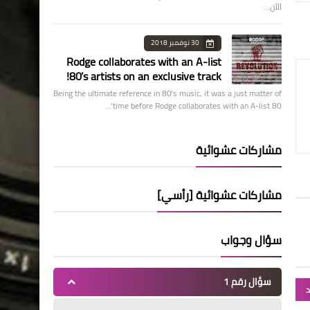
الآن…
30 نوفمبر 2018
Rodge collaborates with an A-list
80’s artists on an exclusive track!
Being the ultimate reference in 80’s music, it was a just matter of
time before Rodge collaborates with an A-list 80’…
مشاركات عشوائية
مشاركات عشوائية [رأسي]
سؤال وجواب
سؤال رقم 1
د