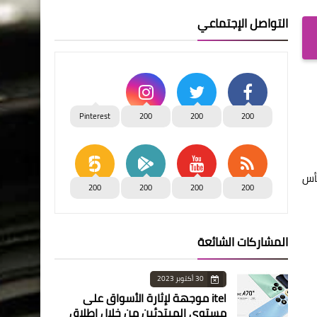
التواصل الإجتماعي
Pinterest
200
200
200
 إياب الدور الـ32 مكرر من كأس
200
200
200
200
المشاركات الشائعة
30 أكتوبر 2023
itel موجهة لإثارة الأسواق على
مستوى المبتدئين من خلال إطلاق