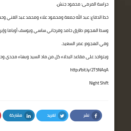
حراسة المرمى: محمود جنش.
خط الدفاع: عبد الله جمعة ومحمود علاء ومحمد عبد الغني وحمد
وسط الهجوم: طارق حامد وفرجاني ساسي ويوسف أوباما وإبر
وفي الهجوم: عمر السعيد.
ويتواجد على مقاعد البدلاء كل من ماد السيد وبهاء مجدي وحا
http://bit.ly/2T5NAqA
Night Shift
نشر
تغريد
مشاركة
LinkedIn
Twitter
Facebook