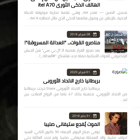
الهاتف الذكي الثوري itel A70
شنجن، الصين — تفخر itel، وهي علامة تجارية موثوقة للحياة
الذكية، بالإعلان عن وصول هاتفها الذكي الذي طال انتظاره itel A…
28 فبراير 2019
مناصرو القوات... "العدالة المسروقة"!
بعد صدور القرار بقضية الـ"ال بي سي" شنّ الجيش
الإلكتروني للقوات اللبنانية حملة تحت هاشتاغ: "#العدالة_ا…
01 فبراير 2020
بريطانيا خارج الاتحاد الأوروبي
بريطانيا خارج الاتحاد الأوروبي Share خرجت بريطانيا
من الاتحاد الأوروبي، منهية بذلك 47 عاما من الزواج الصاخب بين
لند…
31 يناير 2019
الموت يُفجع ستيفاني صليبا
توفي صباح اليوم، الاربعاء 30 كانون الثاني، السيد
ادولف صليبا، والد الممثلة ستيفاني صليبا. ولم تحدد العائلة حتى