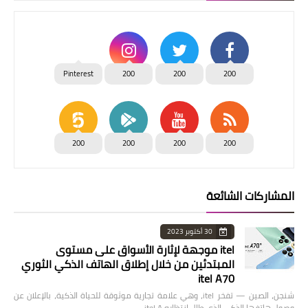
Pinterest
200
200
200
200
200
200
200
المشاركات الشائعة
30 أكتوبر 2023
itel موجهة لإثارة الأسواق على مستوى
المبتدئين من خلال إطلاق الهاتف الذكي الثوري
itel A70
شنجن، الصين — تفخر itel، وهي علامة تجارية موثوقة للحياة الذكية، بالإعلان عن
وصول هاتفها الذكي الذي طال انتظاره itel A…