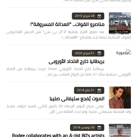
28 فبراير 2019
مناصرو القوات... "العدالة المسروقة"!
بعد صدور القرار بقضية الـ"ال بي سي" شنّ الجيش الإلكتروني
للقوات اللبنانية حملة تحت هاشتاغ: "#العدالة_ا…
01 فبراير 2020
بريطانيا خارج الاتحاد الأوروبي
بريطانيا خارج الاتحاد الأوروبي Share خرجت بريطانيا من الاتحاد
الأوروبي، منهية بذلك 47 عاما من الزواج الصاخب بين لند…
31 يناير 2019
الموت يُفجع ستيفاني صليبا
توفي صباح اليوم، الاربعاء 30 كانون الثاني، السيد ادولف صليبا،
والد الممثلة ستيفاني صليبا. ولم تحدد العائلة حتى الآن…
30 نوفمبر 2018
Rodge collaborates with an A-list 80’s artists