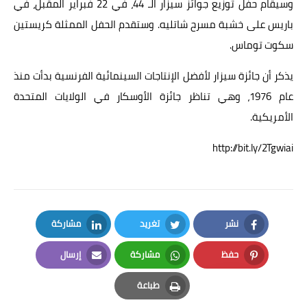
وسيقام حفل توزيع جوائز سيزار الـ 44، في 22 فبراير المقبل، في
باريس على خشبة مسرح شاتليه. وستقدم الحفل الممثلة كريستين
سكوت توماس.
يذكر أن جائزة سيزار لأفضل الإنتاجات السينمائية الفرنسية بدأت منذ
عام 1976، وهي تناظر جائزة الأوسكار في الولايات المتحدة
الأمريكية.
http://bit.ly/2Tgwiai
نشر
تغريد
مشاركة
LinkedIn
Twitter
Facebook
حفظ
مشاركة
إرسال
Email
Whatsapp
Pinterest
طباعة
Print