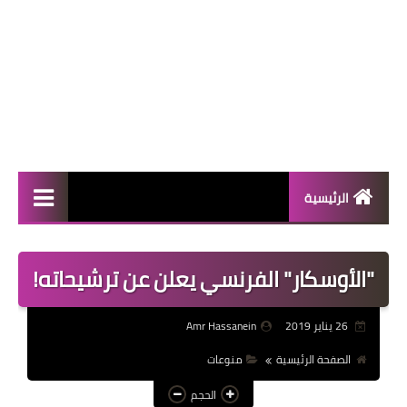
الرئيسية
المال والأعمال
"الأوسكار" الفرنسي يعلن عن ترشيحاته!
منوعات
فعاليات
26 يناير 2019
Amr Hassanein
صحة
الصفحة الرئيسية
منوعات
تكنولوجيا
الحجم