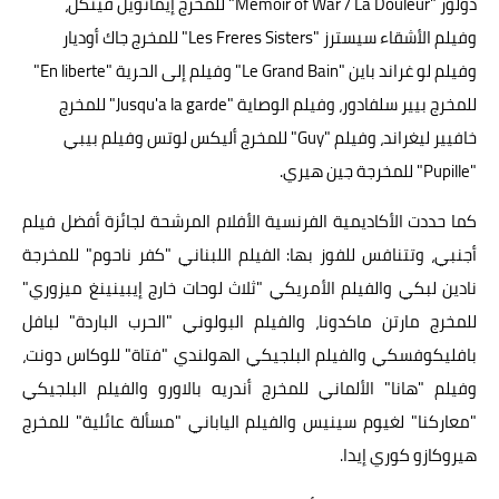
دولور "Memoir of War / La Douleur" للمخرج إيمانويل فينكل،
وفيلم الأشقاء سيسترز "Les Freres Sisters" للمخرج جاك أوديار
وفيلم لو غراند باين "Le Grand Bain" وفيلم إلى الحرية "En liberte"
للمخرج بيير سلفادور، وفيلم الوصاية "Jusqu'a la garde" للمخرج
خافيير ليغراند، وفيلم "Guy" للمخرج أليكس لوتس وفيلم بيبي
"Pupille" للمخرجة جين هيري.
كما حددت الأكاديمية الفرنسية الأفلام المرشحة لجائزة أفضل فيلم
أجنبي، وتتنافس للفوز بها: الفيلم اللبناني "كفر ناحوم" للمخرجة
نادين لبكي والفيلم الأمريكي "ثلاث لوحات خارج إيبينينغ ميزوري"
للمخرج مارتن ماكدونا، والفيلم البولوني "الحرب الباردة" لبافل
بافليكوفسكي والفيلم البلجيكي الهولندي "فتاة" للوكاس دونت،
وفيلم "هانا" الألماني للمخرج أندريه بالاورو والفيلم البلجيكي
"معاركنا" لغيوم سينيس والفيلم الياباني "مسألة عائلية" للمخرج
هيروكازو كوري إيدا.