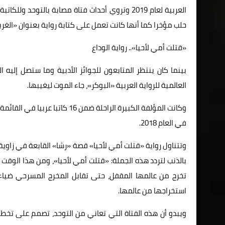
العربية لعام 2019 وتروي أحداث فتاة مصابة بالتو
حلب مؤخرا كما أنها كانت تعمل على كتابة رواية بعنوان «الغربة
«قتلت أمي لأحيا».. رواية الوداع
بينما كان ينتظر المتابعون للجوائز الأدبية وما ستصل إليه
العالمية للرواية العربية «البوكر»، جاء الموت ليغيبها.
وكانت المؤلفة الكبيرة الراحلة ضم
في العام 2018.
وتتناول رواية «قتلت أمي لأحيا» قصة «رشا» القابعة في زاوية 
بالذنب لتردد هذه الجملة: «قتلت أمي لأحيا»، ومن هذا الو
تخرج من عالمها المقفل، حتى تقابل المخرج المسرحي ضياء 
استخراجها من عالمها.
ويبدو أن هذه الفتاة التي تعاني من التوحد، تصمم على تخط