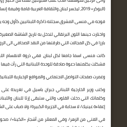
وأتى الرحيل لمؤسسة الأدب عقب أسبوعين فقط من اختيار روايته
(البوكر» 2019، ليخسر لبنان والثقافة العربية قامة وقيمة إنسانية وأدبية أثرت بمسيرتها المكتبة العربية.
فوجه مي منسى المشرق سجلته ذاكرة اللبنانيين كأول وجه يطل
واختارت حينها اللون البرتقالي لتدخل به تاريخ الشاشة الصغير
بارزا في كل المجالات التي طرقتها من النقد الصحافي الى الروا
كانت منسى اسما جامعا لكل لبنان، ففي ذروة الانقسام اللب
فشكلت بكلمتها دعوة صادقة للوحدة اللبنانية التي رأت فيها 
وغمرت صفحات التواصل الاجتماعي والمواقع الإخبارية اللبنان
وكتب وزير الخارجية اللبناني جبران باسيل في تغريدة عل
وكلماتك التي دخلت القلوب والتي ستبقى إرثا للبنان واللب
إغفاءة عينيك/ لا سحابة في الجزيرة الكبيرة/ ولا ضباب على الش
في الفتى من الزهر/ وفي المعمّر من أشجار «الكينا»/ صح