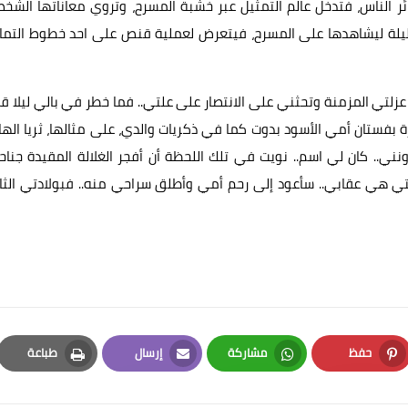
ر الناس، فتدخل عالم التمثيل عبر خشبة المسرح، وتروي معاناتها الشخ
ات ليلة ليشاهدها على المسرح، فيتعرض لعملية قنص على احد خطوط التم
 عزلتي المزمنة وتحثني على الانتصار على علتي.. فما خطر في بالي ليلا 
ة بفستان أمي الأسود بدوت كما في ذكريات والدي، على مثالها، ثريا الها
ني.. كان لي اسم.. نويت في تلك اللحظة أن أفجر الغلالة المقيدة جناح
يتي هي عقابي.. سأعود إلى رحم أمي وأطلق سراحي منه.. فبولادتي الثا
حفظ
مشاركة
إرسال
طباعة
Print
Email
Whatsapp
Pinterest