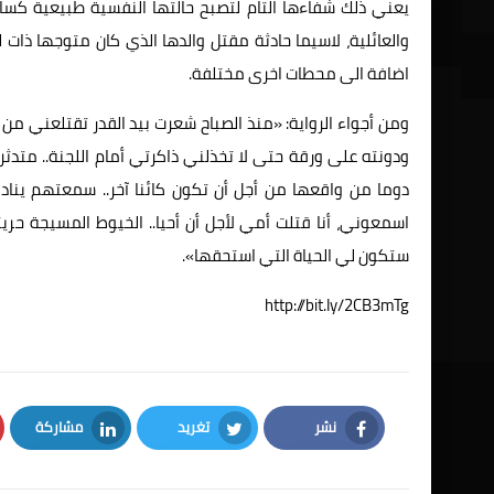
يعني ذلك شفاءها التام لتصبح حالتها النفسية طبيعية كسائ
والعائلية، لاسيما حادثة مقتل والدها الذي كان متوجها ذ
اضافة الى محطات اخرى مختلفة.
ومن أجواء الرواية: «منذ الصباح شعرت بيد القدر تقتلعني من
ودونته على ورقة حتى لا تخذلني ذاكرتي أمام اللجنة.. متدثر
دوما من واقعها من أجل أن تكون كائنا آخر.. سمعتهم ينادون
اسمعوني، أنا قتلت أمي لأجل أن أحيا.. الخيوط المسيجة حر
ستكون لي الحياة التي استحقها».
http://bit.ly/2CB3mTg
نشر
تغريد
مشاركة
LinkedIn
Twitter
Facebook