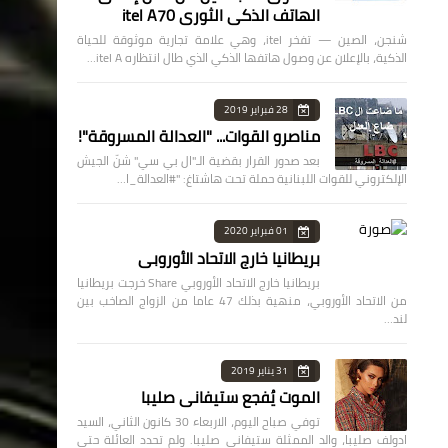
الهاتف الذكي الثوري itel A70
شنجن، الصين — تفخر itel، وهي علامة تجارية موثوقة للحياة
الذكية، بالإعلان عن وصول هاتفها الذكي الذي طال انتظاره itel A…
28 فبراير 2019
مناصرو القوات... "العدالة المسروقة"!
بعد صدور القرار بقضية الـ"ال بي سي" شنّ الجيش
الإلكتروني للقوات اللبنانية حملة تحت هاشتاغ: "#العدالة_ا…
01 فبراير 2020
بريطانيا خارج الاتحاد الأوروبي
بريطانيا خارج الاتحاد الأوروبي Share خرجت بريطانيا
من الاتحاد الأوروبي، منهية بذلك 47 عاما من الزواج الصاخب بين
لند…
31 يناير 2019
الموت يُفجع ستيفاني صليبا
توفي صباح اليوم، الاربعاء 30 كانون الثاني، السيد
ادولف صليبا، والد الممثلة ستيفاني صليبا. ولم تحدد العائلة حتى