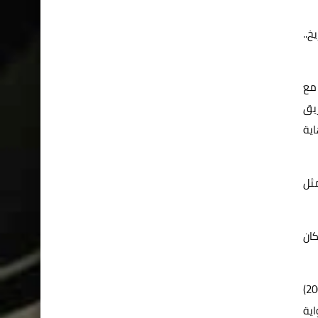
خ..
ة مع
يق
اية
مثل
عدة، كان
ومن رواياتها أيضا «المشهد الأخير» (2003) و«أنتعل الغبار وأمشي» (2006) و«الساعة الرملية» (2008) و«حين يشق الفجر قميصه» (2009)
اية