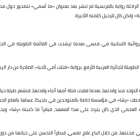
حد وللكاتبة الراحلة رواية بالفرنسية لم تنشر بعد بعنوان «ما أسمي» تتمحور حول مد
» ولكن كان للرحيل كلمته الأخيرة.
 الروائية اللبنانية مي منسى بعدما ترشحت في القائمة الطويلة في الجا
ن 16 كاتبا عربيا في القائمة الطويلة للجائزة العربية الأرفع، برواية «قتلت أمي لأحيا»، الصادرة عن دار ال
التوحد منذ ولادتها، بعدما فقدت فتاة أمها أثناء ولادتها، فتشعر طيلة حيا
قت حطت «رشا» في مؤسسة خاصة بالمتوحدين في بلجيكا، عساها بالعلم الح
العجمي الذي كان يتردد على هذا المعهد، فيقرأ ما كتبته «رشا» ويحا
ي محنتها، من خلال اتباع علاج نفسي، فيطرأ التحسن على حياتها من دون