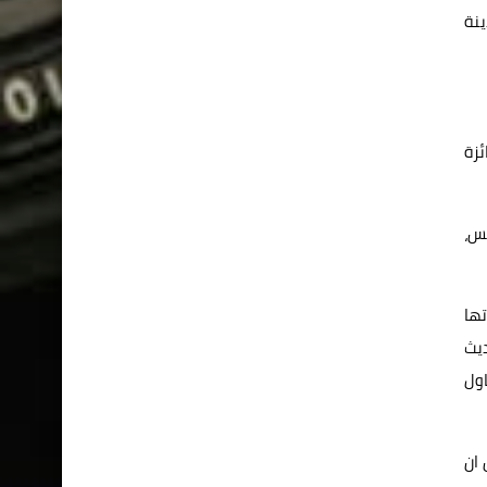
ينة
ئزة
ريس،
تها
ديث
ول
 ان