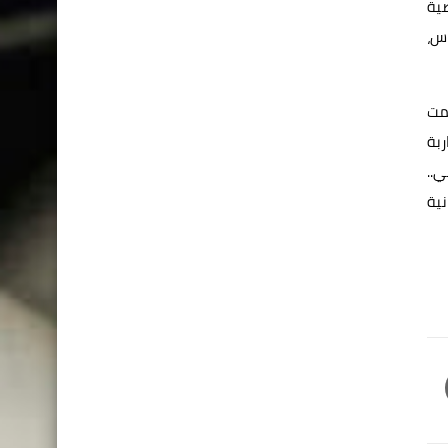
صية
اس،
قمت
ربة
ي..
نية