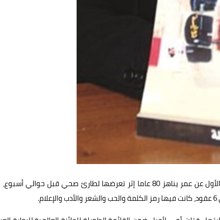
توفيت الإعلامية والروائية اللبنانية مي منسى مساء أمس الأول عن عمر يناهز 80 عاما إثر تعرضها لطارئ صحي قبل حوالي أسب
.