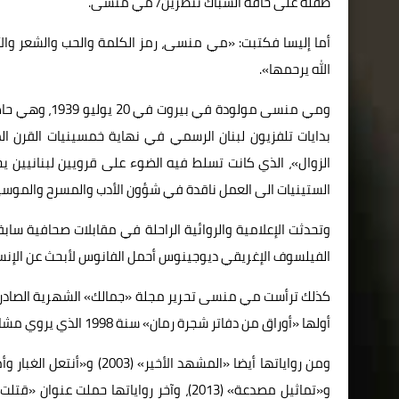
طفلة على حافة الشباك تنظرين/ مي منسى.
أما إليسا فكتبت: «مي منسى، رمز الكلمة والحب والشعر والأدب 
الله يرحمها».
ومي منسى مولو
بدايات تلفزيون لبنان الرسمي في نهاية خمسينيات القرن 
الزوال»، الذي كانت تسلط فيه الضوء على قرويين لبنانيين 
الستينيات الى العمل ناقدة في شؤون الأدب والمسرح والموسي
وتحدثت الإعلامية والروائية الراحلة في مقابلات صحافية ساب
الفيلسوف الإغريقي ديوجينوس أحمل الفانوس لأبحث عن الإنسا
أولها «أوراق من دفاتر شجرة رمان» سنة 1998 الذي يروي مشاهدات وقصصا من حياتها العائلية خلال الحرب اللبنانية.
و«تماثيل مصدعة» (2013)، وآخر رواياتها حمل