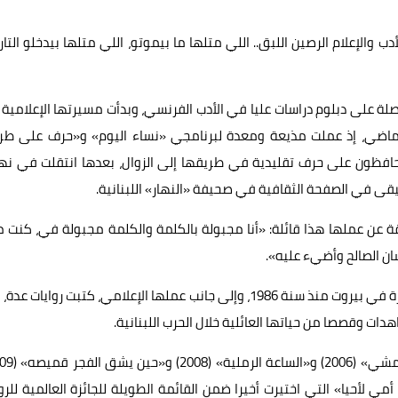
والإعلام الرصين اللبق.. اللي متلها ما بيموتو، اللي متلها بيدخلو التاري
دة في بيروت في 20 يوليو 1939، وهي حاصلة على دبلوم دراسات عليا في الأدب الفرنسي، وبدأت مسيرتها الإعلامي
الماضي، إذ عملت مذيعة ومعدة لبرنامجي «نساء اليوم» و«حرف على طر
يحافظون على حرف تقليدية في طريقها إلى الزوال، بعدها انتقلت في نه
قى في الصفحة الثقافية في صحيفة «النهار» اللبنانية.
قة عن عملها هذا قائلة: «أنا مجبولة بالكلمة والكلمة مجبولة في، كنت 
ن الصالح وأضيء عليه».
كذلك ترأست مي منسى تحرير مجلة «جمالك» الشهرية الصادرة في بيروت منذ سنة 1986، وإلى جانب عملها الإعلامي، كتبت روايات 
ت عنوان «قتلت أمي لأحيا» التي اختيرت أخيرا ضمن القائمة الطويلة للجائزة العالمية للرو