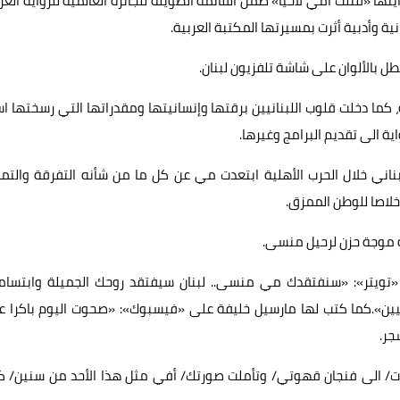
ا «قتلت أمي لأحيا» ضمن القائمة الطويلة للجائزة العالمية للرواية العر
 بالألوان على شاشة تلفزيون لبنان.
ة، كما دخلت قلوب اللبنانيين برقتها وإنسانيتها ومقدراتها التي رسختها ا
ية الى تقديم البرامج وغيرها.
ناني خلال الحرب الأهلية ابتعدت مي عن كل ما من شأنه التفرقة والتم
خلاصا للوطن الممزق.
ية موجة حزن لرحيل منسى.
ى «تويتر»: «سنفتقدك مي منسى.. لبنان سيفتقد روحك الجميلة وابتسام
نانيين».كما كتب لها مارسيل خليفة على «فيسبوك»: «صحوت اليوم باكرا 
جر.
وت/ الى فنجان قهوتي/ وتأملت صورتك/ أفي مثل هذا الأحد من سنين/ ك