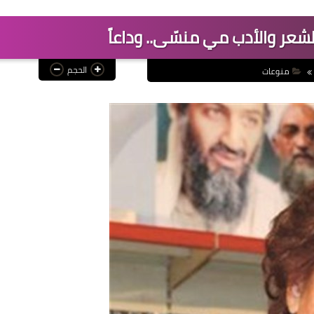
شعر والأدب مي منسّى.. وداعاً
الحجم
منوعات