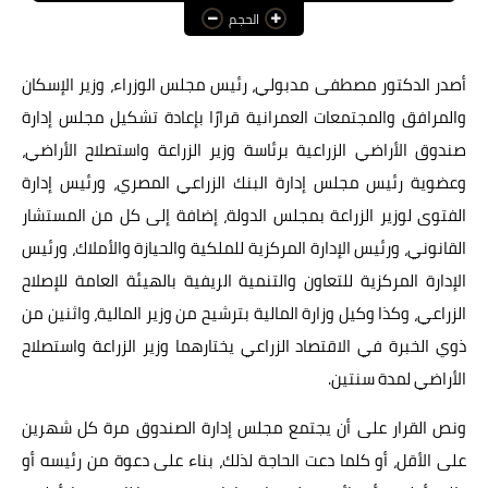
الحجم
عالم المرأة
فن وثقافة
أصدر الدكتور مصطفى مدبولي، رئيس مجلس الوزراء، وزير الإسكان
والمرافق والمجتمعات العمرانية قرارًا بإعادة تشكيل مجلس إدارة
أخبار مصر
صندوق الأراضي الزراعية برئاسة وزير الزراعة واستصلاح الأراضي،
أخبار عربية
وعضوية رئيس مجلس إدارة البنك الزراعي المصري، ورئيس إدارة
الفتوى لوزير الزراعة بمجلس الدولة، إضافة إلى كل من المستشار
أخبار النجوم
القانوني، ورئيس الإدارة المركزية للملكية والحيازة والأملاك، ورئيس
أخبار العالم
الإدارة المركزية للتعاون والتنمية الريفية بالهيئة العامة للإصلاح
الزراعي، وكذا وكيل وزارة المالية بترشيح من وزير المالية، واثنين من
ذوي الخبرة في الاقتصاد الزراعي يختارهما وزير الزراعة واستصلاح
الأراضي لمدة سنتين.
ونص القرار على أن يجتمع مجلس إدارة الصندوق مرة كل شهرين
على الأقل، أو كلما دعت الحاجة لذلك، بناء على دعوة من رئيسه أو