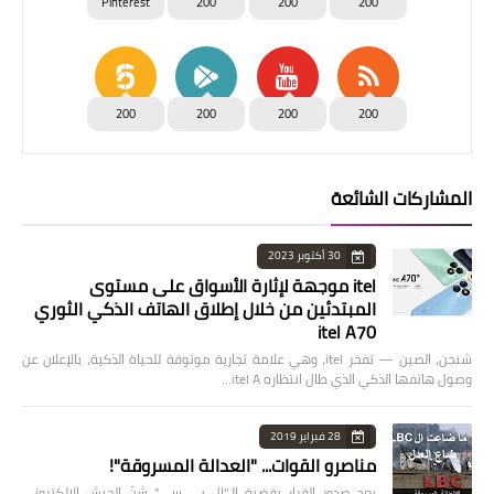
Pinterest
200
200
200
200
200
200
200
المشاركات الشائعة
30 أكتوبر 2023
itel موجهة لإثارة الأسواق على مستوى
المبتدئين من خلال إطلاق الهاتف الذكي الثوري
itel A70
شنجن، الصين — تفخر itel، وهي علامة تجارية موثوقة للحياة الذكية، بالإعلان عن
وصول هاتفها الذكي الذي طال انتظاره itel A…
28 فبراير 2019
مناصرو القوات... "العدالة المسروقة"!
بعد صدور القرار بقضية الـ"ال بي سي" شنّ الجيش الإلكتروني