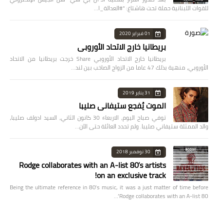
للقوات اللبنانية حملة تحت هاشتاغ: "#العدالة_ا…
01 فبراير 2020
بريطانيا خارج الاتحاد الأوروبي
بريطانيا خارج الاتحاد الأوروبي Share خرجت بريطانيا من الاتحاد
الأوروبي، منهية بذلك 47 عاما من الزواج الصاخب بين لند…
31 يناير 2019
الموت يُفجع ستيفاني صليبا
توفي صباح اليوم، الاربعاء 30 كانون الثاني، السيد ادولف صليبا،
والد الممثلة ستيفاني صليبا. ولم تحدد العائلة حتى الآن…
30 نوفمبر 2018
Rodge collaborates with an A-list 80’s artists
on an exclusive track!
Being the ultimate reference in 80’s music, it was a just matter of time before
Rodge collaborates with an A-list 80’…