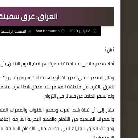
العراق: غرق سفينة
08 يناير 2019
Amr Hassanein
الصفحة الرئيسية
أ ش أ
أفاد مصدر ملاحي بمحافظة البصرة العراقية، اليوم الاثنين، بأ
وقال المصدر – في تصريحات أوردتها قناة “السومرية نيوز” –
للغرق بالقرب من منطقة المعامر عند مدخل شط العرب عندما
ولم يسفر الحادث عن خسائر في الأرواح.
يشار إلى أن قناة شط العرب وجميع القنوات والممرات المل
والممرات الملاحية من الألغام والقطع البحرية الغارقة، إض
وحوادث الغرق القليلة التي حصلت خلال الأعوام السابقة
الاستيعابية.