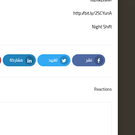
http://bit.ly/2SCYunA
Night Shift
نشر
تغريد
مشاركة
LinkedIn
Twitter
Facebook
Reactions