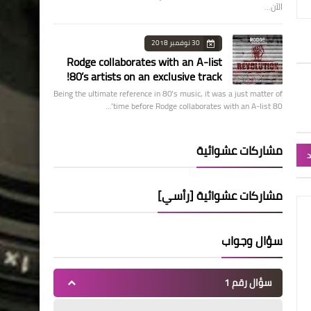
الآن…
30 نوفمبر 2018
Rodge collaborates with an A-list
80’s artists on an exclusive track!
Being the ultimate reference in 80’s music, it was a just matter of
time before Rodge collaborates with an A-list 80’…
مشاركات عشوائية
د
مشاركات عشوائية [رأسي]
سؤال وجواب
سؤال رقم 1