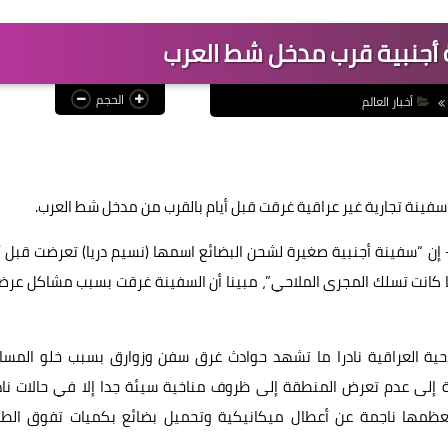
 أجنبية قرب مدخل شط العرب
الحجم
أخبار العالم
ن سفينة تجارية غير عراقية غرقت قبل أيام بالقرب من مدخل شط العرب.
 إن “سفينة أجنبية صغيرة لشحن البضائع اسمها (نسيم دريا) تعرضت قبل أ
 كانت تسلك المجرى الملاحي”، مبينا أن السفينة غرقت بسبب مشاكل عرض
احية العراقية نادرا ما تشهد حوادث غرق سفن وزوارق بسبب خلو المسار
افة إلى عدم تعرض المنطقة إلى ظروف مناخية سيئة جدا إلا في حالات ناد
 معظمها ناجمة عن أعطال ميكانيكية وتحميل بضائع بكميات تفوق الطا