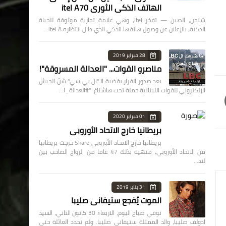
الهاتف الذكي الثوري itel A70
شنجن، الصين — تفخر itel، وهي علامة تجارية موثوقة للحياة
الذكية، بالإعلان عن وصول هاتفها الذكي الذي طال انتظاره itel A…
28 فبراير 2019
مناصرو القوات... "العدالة المسروقة"!
بعد صدور القرار بقضية الـ"ال بي سي" شنّ الجيش
الإلكتروني للقوات اللبنانية حملة تحت هاشتاغ: "#العدالة_ا…
01 فبراير 2020
بريطانيا خارج الاتحاد الأوروبي
بريطانيا خارج الاتحاد الأوروبي Share خرجت بريطانيا
من الاتحاد الأوروبي، منهية بذلك 47 عاما من الزواج الصاخب بين
لند…
31 يناير 2019
الموت يُفجع ستيفاني صليبا
توفي صباح اليوم، الاربعاء 30 كانون الثاني، السيد
ادولف صليبا، والد الممثلة ستيفاني صليبا. ولم تحدد العائلة حتى