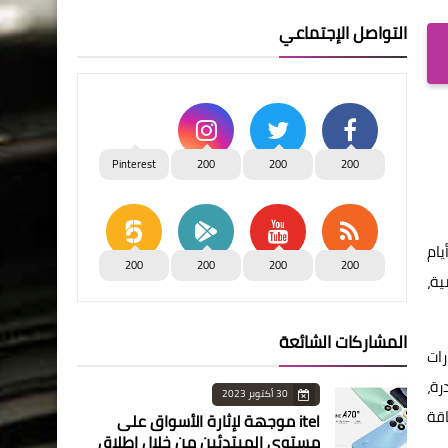
التواصل الإجتماعي
Pinterest
200
200
200
يام
200
200
200
200
ية،
المشاركات الشائعة
ات
رة،
30 أكتوبر 2023
قة
itel موجهة لإثارة الأسواق على
مستوى المبتدئين من خلال إطلاق