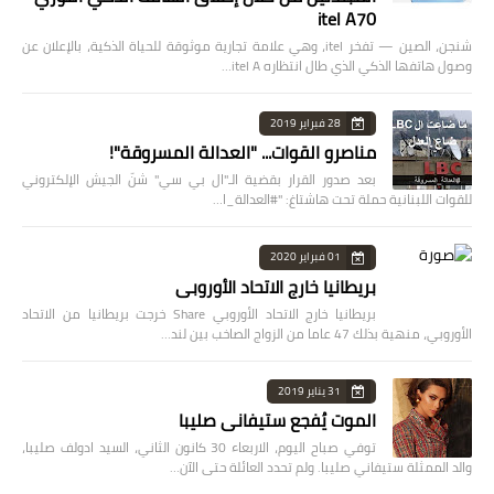
itel A70
شنجن، الصين — تفخر itel، وهي علامة تجارية موثوقة للحياة الذكية، بالإعلان عن
وصول هاتفها الذكي الذي طال انتظاره itel A…
28 فبراير 2019
مناصرو القوات... "العدالة المسروقة"!
بعد صدور القرار بقضية الـ"ال بي سي" شنّ الجيش الإلكتروني
للقوات اللبنانية حملة تحت هاشتاغ: "#العدالة_ا…
01 فبراير 2020
بريطانيا خارج الاتحاد الأوروبي
بريطانيا خارج الاتحاد الأوروبي Share خرجت بريطانيا من الاتحاد
الأوروبي، منهية بذلك 47 عاما من الزواج الصاخب بين لند…
31 يناير 2019
الموت يُفجع ستيفاني صليبا
توفي صباح اليوم، الاربعاء 30 كانون الثاني، السيد ادولف صليبا،
والد الممثلة ستيفاني صليبا. ولم تحدد العائلة حتى الآن…