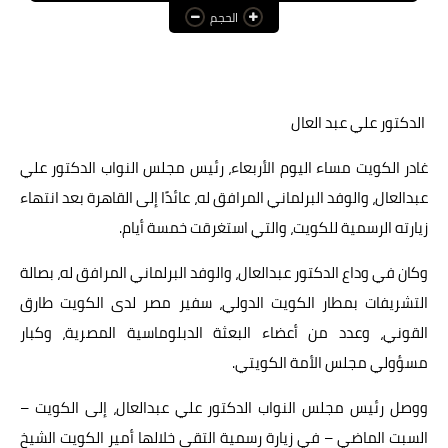
الحجم
عالم المرأة
فن وثقافة
أخبار مصر
الدكتور علي عبد العال
أخبار عربية
غادر الكويت مساء اليوم الأربعاء، رئيس مجلس النواب الدكتور علي
عبدالعال، والوفد البرلماني المرافق له، عائدًا إلى القاهرة بعد انتهاء
أخبار النجوم
زيارته الرسمية للكويت، والتي استغرقت خمسة أيام.
أخبار العالم
وكان في وداع الدكتور عبدالعال، والوفد البرلماني المرافق له، بصالة
التشريفات بمطار الكويت الدولي، سفير مصر لدى الكويت طارق
القوني، وعدد من أعضاء البعثة الدبلوماسية المصرية، وكبار
مسؤولي مجلس الأمة الكويتي.
ووصل رئيس مجلس النواب الدكتور علي عبدالعال، إلى الكويت –
السبت الماضي – في زيارة رسمية التقى خلالها أمير الكويت الشيخ