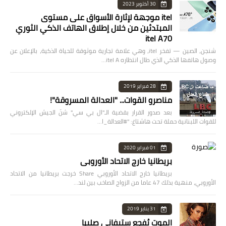
30 أكتوبر 2023
itel موجهة لإثارة الأسواق على مستوى
المبتدئين من خلال إطلاق الهاتف الذكي الثوري
itel A70
شنجن، الصين — تفخر itel، وهي علامة تجارية موثوقة للحياة الذكية، بالإعلان عن
وصول هاتفها الذكي الذي طال انتظاره itel A…
28 فبراير 2019
مناصرو القوات... "العدالة المسروقة"!
بعد صدور القرار بقضية الـ"ال بي سي" شنّ الجيش الإلكتروني
للقوات اللبنانية حملة تحت هاشتاغ: "#العدالة_ا…
01 فبراير 2020
بريطانيا خارج الاتحاد الأوروبي
بريطانيا خارج الاتحاد الأوروبي Share خرجت بريطانيا من الاتحاد
الأوروبي، منهية بذلك 47 عاما من الزواج الصاخب بين لند…
31 يناير 2019
الموت يُفجع ستيفاني صليبا