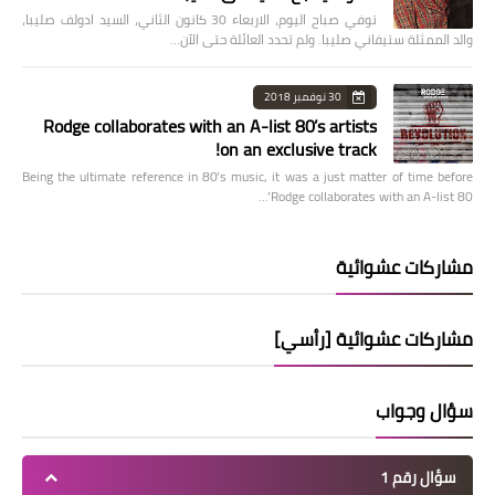
توفي صباح اليوم، الاربعاء 30 كانون الثاني، السيد ادولف صليبا،
والد الممثلة ستيفاني صليبا. ولم تحدد العائلة حتى الآن…
30 نوفمبر 2018
Rodge collaborates with an A-list 80’s artists
on an exclusive track!
Being the ultimate reference in 80’s music, it was a just matter of time before
Rodge collaborates with an A-list 80’…
مشاركات عشوائية
مشاركات عشوائية [رأسي]
سؤال وجواب
سؤال رقم 1