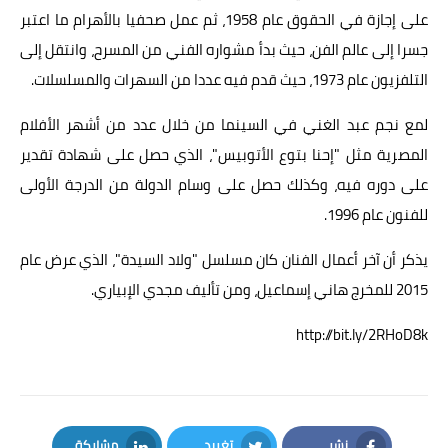
على إجازة في الحقوق عام 1958، ثم عمل صحفيا بالأهرام ما اعتبر
جسرا إلى عالم الفن، حيث بدأ مشواره الفني من المسرح، وانتقل إلى
التلفزيون عام 1973، حيث قدم فيه عددا من السهرات والمسلسلات.
لمع نجم عبد الغني في السينما من خلال عدد من أشهر الأفلام
المصرية مثل "إحنا بتوع الأتوبيس"، الذي حصل على شهادة تقدير
على دوره فيه، وكذلك حصل على وسام الدولة من الدرجة الأولى
للفنون عام 1996.
يذكر أن آخر أعمال الفنان كان مسلسل "ولاد السيدة"، الذي عرض عام
2015 للمخرج هاني إسماعيل، ومن تأليف مجدي الإبياري.
http://bit.ly/2RHoD8k
نشر
تغريد
مشاركة