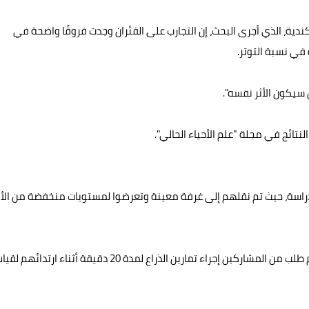
ية، الذي أجرى البحث، إن التجارب على الفئران وجدت فروقًا واضحة في
 في نسبة التوتر.
 سيكون الأثر نفسه".
لنتائج في مجلة "علم الأحياء الحالي".
امرأة تتراوح أعمارهم بين 18-40 عامًا في الدراسة، حيث تم نقلهم إلى غرفة معينة وتعرضوا لمستويات منخفضة من ال
وتم تقييم مستوى الألم على مقياس مكون من 100 نقطة، ثم طلب من المشاركين إجراء تمارين الذراع لمدة 20 دقيقة أثناء ارتدا