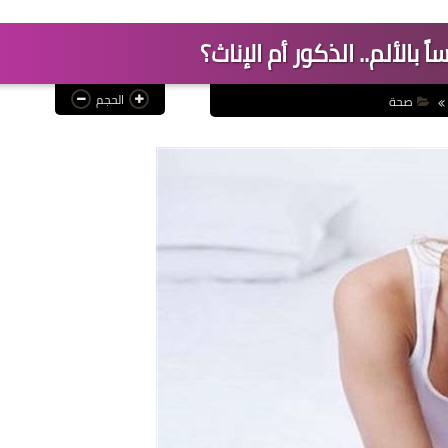
ً بالألم.. الذكور أم الإناث؟
الحجم
صحة