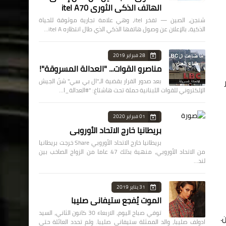
الهاتف الذكي الثوري itel A70
شنجن، الصين — تفخر itel، وهي علامة تجارية موثوقة للحياة
الذكية، بالإعلان عن وصول هاتفها الذكي الذي طال انتظاره itel A…
28 فبراير 2019
مناصرو القوات... "العدالة المسروقة"!
بعد صدور القرار بقضية الـ"ال بي سي" شنّ الجيش
الإلكتروني للقوات اللبنانية حملة تحت هاشتاغ: "#العدالة_ا…
01 فبراير 2020
بريطانيا خارج الاتحاد الأوروبي
بريطانيا خارج الاتحاد الأوروبي Share خرجت بريطانيا
من الاتحاد الأوروبي، منهية بذلك 47 عاما من الزواج الصاخب بين
لند…
31 يناير 2019
الموت يُفجع ستيفاني صليبا
توفي صباح اليوم، الاربعاء 30 كانون الثاني، السيد
.
ادولف صليبا، والد الممثلة ستيفاني صليبا. ولم تحدد العائلة حتى