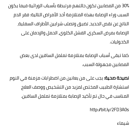
30% من المصابين تكون حالتهم مرتبطة بأسباب الوراثية فيما يكون
السبب وراء الإصابة بهذه المتلازمة أحد الأمراض التالية: فقر الدم
الناتج عن نقص الحديد، تضيق وتصلب شرايين الأطراف السفلية،
الإصابة بمرض السكري، الفشل الكلوي، الحمل والإدمان على
الكحوليات.
كما تبقى أسباب الإصابة بمتلازمة تململ الساقين لدى بعض
المصابين مجهولة السبب.
نصيحة صحية:
يجب على من يعانين من اضطرابات مزمنة في النوم
استشارة الطبيب المختص لمزيد من التشخيص ووصف العلاج
المناسب في حال تم تأكيد الإصابة بمتلازمة تململ الساقين.
http://bit.ly/2FD3A0s
شيماء