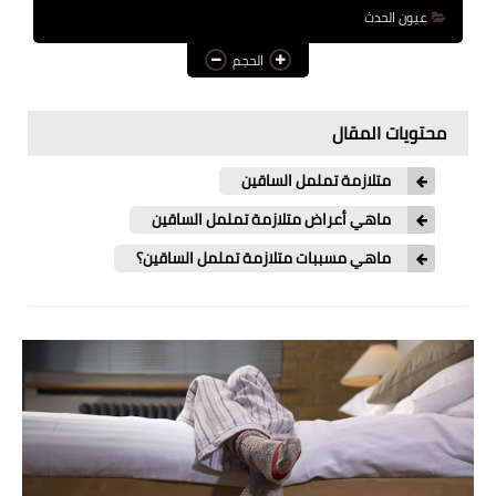
عيون الحدث
عالم المرأة
الحجم
فن وثقافة
أخبار مصر
محتويات المقال
أخبار عربية
متلازمة تململ الساقين
أخبار النجوم
ماهي أعراض متلازمة تململ الساقين
ماهي مسببات متلازمة تململ الساقين؟
أخبار العالم