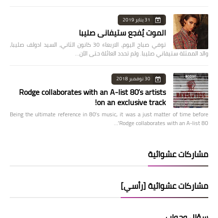
31 يناير 2019
الموت يُفجع ستيفاني صليبا
توفي صباح اليوم، الاربعاء 30 كانون الثاني، السيد ادولف صليبا،
والد الممثلة ستيفاني صليبا. ولم تحدد العائلة حتى الآن…
30 نوفمبر 2018
Rodge collaborates with an A-list 80’s artists
on an exclusive track!
Being the ultimate reference in 80’s music, it was a just matter of time before
Rodge collaborates with an A-list 80’…
مشاركات عشوائية
مشاركات عشوائية [رأسي]
سؤال وجواب