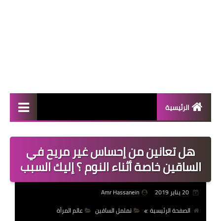
الرئيسية
المال والأعمال
هل تعانين من إحساس غير مريح في
منوعات
الساقين خاصة أثناء النوم ؟ إليك السبب
فعاليات
20 يناير 2019
Amr Hassanein
صحة
الصفحة الرئيسية
تململ الساقين
عالم المرأة
تكنولوجيا