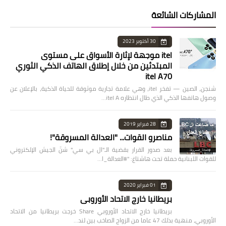
المشاركات الشائعة
30 أكتوبر 2023
itel موجهة لإثارة الأسواق على مستوى
المبتدئين من خلال إطلاق الهاتف الذكي الثوري
itel A70
شنجن، الصين — تفخر itel، وهي علامة تجارية موثوقة للحياة الذكية، بالإعلان عن
وصول هاتفها الذكي الذي طال انتظاره itel A…
28 فبراير 2019
مناصرو القوات... "العدالة المسروقة"!
بعد صدور القرار بقضية الـ"ال بي سي" شنّ الجيش الإلكتروني
للقوات اللبنانية حملة تحت هاشتاغ: "#العدالة_ا…
01 فبراير 2020
بريطانيا خارج الاتحاد الأوروبي
بريطانيا خارج الاتحاد الأوروبي Share خرجت بريطانيا من الاتحاد
الأوروبي، منهية بذلك 47 عاما من الزواج الصاخب بين لند…