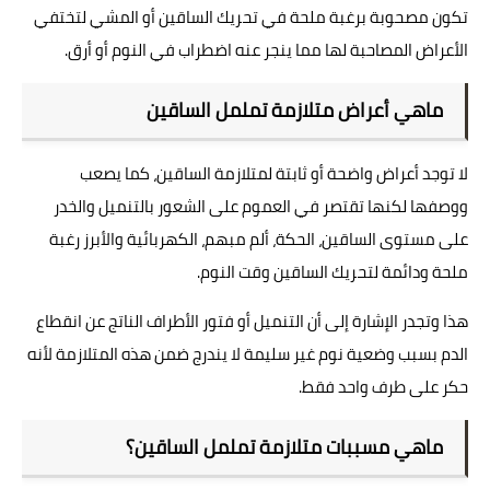
تكون مصحوبة برغبة ملحة في تحريك الساقين أو المشي لتختفي
الأعراض المصاحبة لها مما ينجر عنه اضطراب في النوم أو أرق.
ماهي أعراض متلازمة تململ الساقين
لا توجد أعراض واضحة أو ثابتة لمتلازمة الساقين، كما يصعب
ووصفها لكنها تقتصر في العموم على الشعور بالتنميل والخدر
على مستوى الساقين، الحكة، ألم مبهم، الكهربائية والأبرز رغبة
ملحة ودائمة لتحريك الساقين وقت النوم.
هذا وتجدر الإشارة إلى أن التنميل أو فتور الأطراف الناتج عن انقطاع
الدم بسبب وضعية نوم غير سليمة لا يندرج ضمن هذه المتلازمة لأنه
حكر على طرف واحد فقط.
ماهي مسببات متلازمة تململ الساقين؟