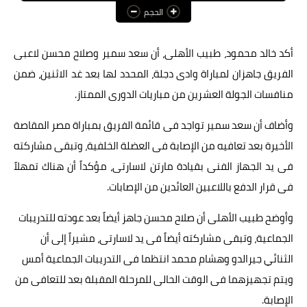
الحجم
عالم المرأة
فن وثقافة
أكد خالد محمود، طبيب الأهلى، أن سعد سمير وصلاح محسن لاعبى
الفريق جاهزان لمباراة وادى دجلة، المحدد لها بعد غد الاثنين، ضمن
أخبار مصر
منافسات الجولة العشرين من مباريات الدورى الممتاز.
أخبار عربية
وأضاف أن سعد سمير تواجد فى قائمة الفريق بمباراة مصر المقاصة
أخبار النجوم
الأخيرة بعد تعافيه من الإصابة فى العضلة الخلفية، وتبقى مشاركته
أخبار العالم
فى يد الجهاز الفنى بقيادة مارتن لاسارتى، مؤكداً أن هناك تمهلاً
فى قرار الدفع باللاعبين العائدين من الإصابات.
وأوضح طبيب الأهلى أن صلاح محسن جاهز أيضاً بعد عودته للتدريبات
الجماعية، وتبقى مشاركته أيضاً فى يد لاسارتى، مشيراً إلى أن
الثنائي جيرالدو وهشام محمد انتظما فى التدريبات الجماعية أمس
ويتم تجهيزهما فى الوقت الحالى للمرحلة المقبلة بعد للتعافى من
الإصابة.