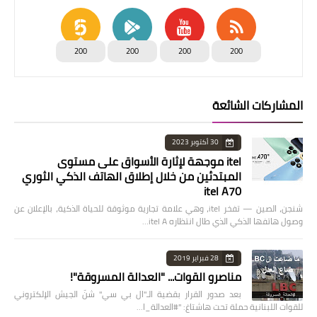
200
200
200
200
المشاركات الشائعة
30 أكتوبر 2023
itel موجهة لإثارة الأسواق على مستوى
المبتدئين من خلال إطلاق الهاتف الذكي الثوري
itel A70
شنجن، الصين — تفخر itel، وهي علامة تجارية موثوقة للحياة الذكية، بالإعلان عن
وصول هاتفها الذكي الذي طال انتظاره itel A…
28 فبراير 2019
مناصرو القوات... "العدالة المسروقة"!
بعد صدور القرار بقضية الـ"ال بي سي" شنّ الجيش الإلكتروني
للقوات اللبنانية حملة تحت هاشتاغ: "#العدالة_ا…