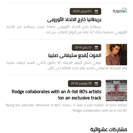
01 فبراير 2020
بريطانيا خارج الاتحاد الأوروبي
بريطانيا خارج الاتحاد الأوروبي Share خرجت بريطانيا من الاتحاد
الأوروبي، منهية بذلك 47 عاما من الزواج الصاخب بين لند…
31 يناير 2019
الموت يُفجع ستيفاني صليبا
توفي صباح اليوم، الاربعاء 30 كانون الثاني، السيد ادولف صليبا،
والد الممثلة ستيفاني صليبا. ولم تحدد العائلة حتى الآن…
30 نوفمبر 2018
Rodge collaborates with an A-list 80’s artists
on an exclusive track!
Being the ultimate reference in 80’s music, it was a just matter of time before
Rodge collaborates with an A-list 80’…
مشاركات عشوائية