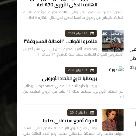
الهاتف الذكي الثوري itel A70
شنجن، الصين — تفخر itel، وهي علامة تجارية موثوقة للحياة
الذكية، بالإعلان عن وصول هاتفها الذكي الذي طال انتظاره itel A…
28 فبراير 2019
مناصرو القوات... "العدالة المسروقة"!
 في
بعد صدور القرار بقضية الـ"ال بي سي" شنّ الجيش
الإلكتروني للقوات اللبنانية حملة تحت هاشتاغ: "#العدالة_ا…
وطن
يدة
01 فبراير 2020
بريطانيا خارج الاتحاد الأوروبي
بريطانيا خارج الاتحاد الأوروبي Share خرجت بريطانيا
من الاتحاد الأوروبي، منهية بذلك 47 عاما من الزواج الصاخب بين
لند…
31 يناير 2019
الموت يُفجع ستيفاني صليبا
توفي صباح اليوم، الاربعاء 30 كانون الثاني، السيد
ادولف صليبا، والد الممثلة ستيفاني صليبا. ولم تحدد العائلة حتى