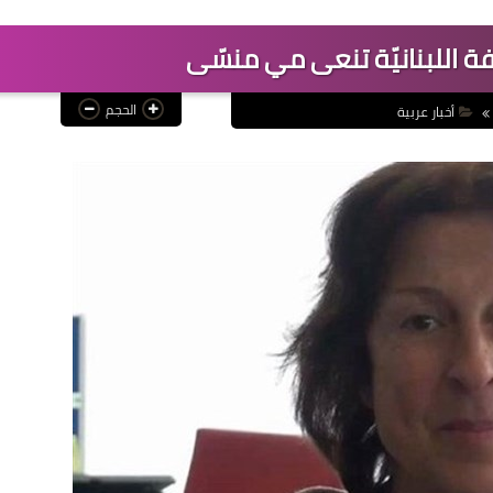
ة اللبنانيّة تنعى مي منسّى‎
الحجم
أخبار عربية