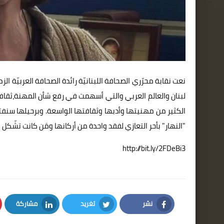
نعت نقابة محرّري الصحافة اللبنانيّة رائدة الصحافة العربيّة ال
لبنان والعالم العربي والتي أسهمت في رفع شأن المهنة،ثقافيً
الكثير من مهنيتها وأدبها وثقافتها الواسعة. وبرحيلها سنفتق
"النهار" بأحر التعازي لفقد واحدة من أركانها ومَن كانت تشّكل 
http://bit.ly/2FDeBi3
نشر
تغريد
مشاركة
LinkedIn
Twitter
Facebook