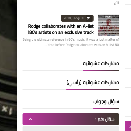
الآن…
30 نوفمبر 2018
Rodge collaborates with an A-list
80’s artists on an exclusive track!
Being the ultimate reference in 80’s music, it was a just matter of
time before Rodge collaborates with an A-list 80’…
مشاركات عشوائية
مشاركات عشوائية [رأسي]
سؤال وجواب
سؤال رقم 1
د