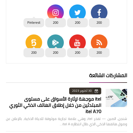
Pinterest
200
200
200
200
200
200
200
المشاركات الشائعة
30 أكتوبر 2023
itel موجهة لإثارة الأسواق على مستوى
المبتدئين من خلال إطلاق الهاتف الذكي الثوري
itel A70
شنجن، الصين — تفخر itel، وهي علامة تجارية موثوقة للحياة الذكية، بالإعلان عن
وصول هاتفها الذكي الذي طال انتظاره itel A…