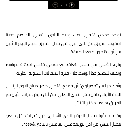
الحجم
عالم المرأة
فن وثقافة
أخبار مصر
تواجد حمدي فتحي، لاعب وسط النادي الأهلي، المنضم حديثا
لصفوف الفريق من نادي إنبي، في مران الفريق، صباح اليوم الإثنين
أخبار عربية
في أول ظهور له بعد الصفقة.
أخبار النجوم
ونجح الأهلي في حسم التعاقد مع حمدي فتحي لمدة 4 مواسم
أخبار العالم
ونصف لتدعيم خط الوسط خلال فترة الانتقالات الشتوية الجارية.
وأفاد مراسل “مصراوي” أن حمدي فتحي، ظهر صباح اليوم الإثنين،
للمرة الأولى داخل مقر النادي الأهلي، من أجل خوض مرانه الأول مع
الفريق بملعب مختار التتش.
وقام مسؤولو جهاز الكرة بالنادي الأهلي، بذبح “عجلا” داخل ملعب
مختار التتش، من أجل توزيعه على العاملين بالنادي.&nbsp;