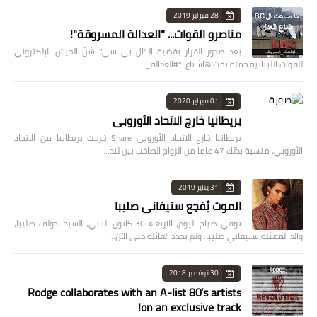
28 فبراير 2019
مناصرو القوات... "العدالة المسروقة"!
بعد صدور القرار بقضية الـ"ال بي سي" شنّ الجيش الإلكتروني
للقوات اللبنانية حملة تحت هاشتاغ: "#العدالة_ا…
01 فبراير 2020
بريطانيا خارج الاتحاد الأوروبي
بريطانيا خارج الاتحاد الأوروبي Share خرجت بريطانيا من الاتحاد
الأوروبي، منهية بذلك 47 عاما من الزواج الصاخب بين لند…
31 يناير 2019
الموت يُفجع ستيفاني صليبا
توفي صباح اليوم، الاربعاء 30 كانون الثاني، السيد ادولف صليبا،
والد الممثلة ستيفاني صليبا. ولم تحدد العائلة حتى الآن…
30 نوفمبر 2018
Rodge collaborates with an A-list 80’s artists
on an exclusive track!