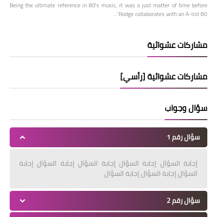
Being the ultimate reference in 80’s music, it was a just matter of time before
Rodge collaborates with an A-list 80’…
مشاركات عشوائية
مشاركات عشوائية [رأسي]
سؤال وجواب
سؤال رقم 1
إجابة السؤال إجابة السؤال إجابة السؤال إجابة السؤال إجابة
السؤال إجابة السؤال إجابة السؤال
سؤال رقم 2