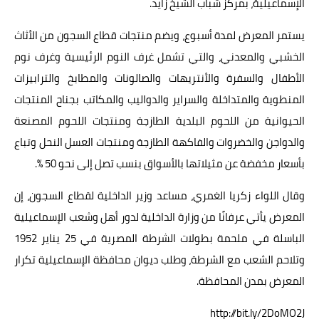
الإسماعيلية، بمركز شباب الشيخ زايد.
يستمر المعرض لمدة أسبوع، ويضم منتجات قطاع السجون من الأثاث
الخشبي والمعدني، والتي تشمل غرف النوم الرئيسية وغرف نوم
الأطفال والسفرة والأنتريهات والصالونات والمطابخ والترابيزات
المنطوية والمتداخلة والسراير والدواليب والمكاتب بجناح المنتجات
الحيوانية من اللحوم البلدية الطازجة ومنتجات اللحوم المصنعة
والدواجن والخضروات والفاكهة الطازجة ومنتجات العسل النحل وتباع
بأسعار مخفضة عن مثيلاتها بالأسواق بنسب تصل إلى نحو 50 %.
وقال اللواء زكريا الغمري، مساعد وزير الداخلية لقطاع السجون، إن
المعرض يأتي عرفانًا من وزارة الداخلية لدور أهل وشعب الإسماعيلية
الباسلة في ملحمة بطولات الشرطة المصرية في 25 يناير 1952
وتلاحم الشعب مع الشرطة، وطلب ديوان محافظة الإسماعيلية تكرار
المعرض بمدن المحافظة.
http://bit.ly/2DoMO2J