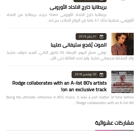
بريطانيا خارج الاتحاد الأوروبي
بريطانيا خارج الاتحاد الأوروبي Share خرجت بريطانيا من الاتحاد
الأوروبي، منهية بذلك 47 عاما من الزواج الصاخب بين لند…
31 يناير 2019
الموت يُفجع ستيفاني صليبا
توفي صباح اليوم، الاربعاء 30 كانون الثاني، السيد ادولف صليبا،
والد الممثلة ستيفاني صليبا. ولم تحدد العائلة حتى الآن…
30 نوفمبر 2018
Rodge collaborates with an A-list 80’s artists
on an exclusive track!
Being the ultimate reference in 80’s music, it was a just matter of time before
Rodge collaborates with an A-list 80’…
مشاركات عشوائية