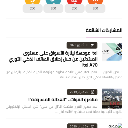
200
200
200
200
المشاركات الشائعة
30 أكتوبر 2023
itel موجهة لإثارة الأسواق على مستوى
المبتدئين من خلال إطلاق الهاتف الذكي الثوري
itel A70
شنجن، الصين — تفخر itel، وهي علامة تجارية موثوقة للحياة الذكية، بالإعلان عن
وصول هاتفها الذكي الذي طال انتظاره itel A…
28 فبراير 2019
مناصرو القوات... "العدالة المسروقة"!
بعد صدور القرار بقضية الـ"ال بي سي" شنّ الجيش الإلكتروني
للقوات اللبنانية حملة تحت هاشتاغ: "#العدالة_ا…
01 فبراير 2020