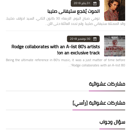
31 يناير 2019
الموت يُفجع ستيفاني صليبا
توفي صباح اليوم، الاربعاء 30 كانون الثاني، السيد ادولف صليبا،
والد الممثلة ستيفاني صليبا. ولم تحدد العائلة حتى الآن…
30 نوفمبر 2018
Rodge collaborates with an A-list 80’s artists
on an exclusive track!
Being the ultimate reference in 80’s music, it was a just matter of time before
Rodge collaborates with an A-list 80’…
مشاركات عشوائية
مشاركات عشوائية [رأسي]
سؤال وجواب