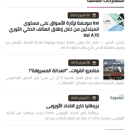
المشاركات الشائعة
30 أكتوبر 2023
itel موجهة لإثارة الأسواق على مستوى
المبتدئين من خلال إطلاق الهاتف الذكي الثوري
itel A70
شنجن، الصين — تفخر itel، وهي علامة تجارية موثوقة للحياة الذكية، بالإعلان عن
وصول هاتفها الذكي الذي طال انتظاره itel A…
28 فبراير 2019
مناصرو القوات... "العدالة المسروقة"!
بعد صدور القرار بقضية الـ"ال بي سي" شنّ الجيش الإلكتروني
للقوات اللبنانية حملة تحت هاشتاغ: "#العدالة_ا…
01 فبراير 2020
بريطانيا خارج الاتحاد الأوروبي
بريطانيا خارج الاتحاد الأوروبي Share خرجت بريطانيا من الاتحاد
الأوروبي، منهية بذلك 47 عاما من الزواج الصاخب بين لند…