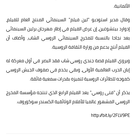
الألمانية.
وقال مدير استوديو "لين فيلم" السينمائي المنتج العام للفيلم،
إدوارد بيتشوغين، إن عرض الفيلم في إطار مهرجان برلين السينمائي
يعد نجاحا بالنسبة للمخرج السينمائي الروسي الشاب، وأضاف أن
الفيلم أنتج بدعم من وزارة الثقافة الروسية.
ويروي الفيلم قصة جندي روسي شاب فقد البصر في أول معركة له
إبان الحرب العالمية الأولى، وبقي يخدم في صفوف الجيش الروسي
كموجه للطائرات الروسية لتميزه بقدرات سمعية فائقة.
يذكر أن "فتى روسي" يعد الفيلم الرابع الذي تنتجه مؤسسة المخرج
الروسي المشهور عالميا للأفلام الوثائقية الكسندر سوكوروف.
http://bit.ly/2FLV9PE