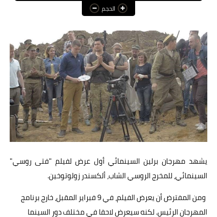
الحجم
عالم المرأة
فن وثقافة
أخبار مصر
أخبار عربية
أخبار النجوم
أخبار العالم
يشهد مهرجان برلين السينمائي أول عرض لفيلم "فتى روسي"
السينمائي، للمخرج الروسي الشاب، ألكسندر زولوتوخين.
ومن المفترض أن يعرض الفيلم، في 9 فبراير المقبل، خارج برنامج
المهرجان الرئيس. لكنه سيعرض لاحقا في مختلف دور السينما