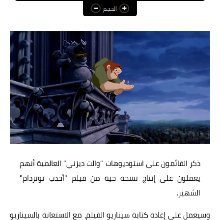
الحجم
عالم المرأة
فن وثقافة
أخبار مصر
أخبار عربية
أخبار النجوم
أخبار العالم
ذكر القائمون على استوديوهات "والت ديزني" العالمية أنهم
يعملون على إنتاج نسخة حية من فيلم "أحدب نوتردام"
الشهير.
وسيعمل على إعادة كتابة سيناريو الفيلم، مع الاستعانة بالسيناريو