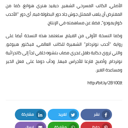
الأصلي، الكاتب المسرحي الشهير، ديفيد هنري هوانغ. كما من
المفترض أن يلعب الممثل جوش جاد دور البطولة فيه، أي دور "الأحدب
كوازيمودو"، فضلا عن مساهمته في الإنتاج.
وكما النسخة الأولى من الفيلم، ستعتمد هذه النسخة أيضا على
رواية "أحدب نوتردام" الشهيرة للكاتب العالمي، فيكتور هيوغو،
والتي تروي حكاية طفل غجري مصاب بتشوه خلقي لجأ إلى كاتدرائية
نوتردام، وأصبح قارعا للأجراس فيها، ودأب دوما على فعل الخير
ومساعدة الغير.
http://bit.ly/2B100Jt
نشر
تغريد
مشاركة
LinkedIn
Twitter
Facebook
حفظ
مشاركة
إرسال