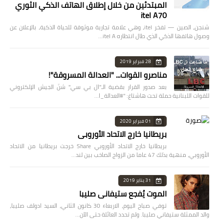
المبتدئين من خلال إطلاق الهاتف الذكي الثوري
itel A70
شنجن، الصين — تفخر itel، وهي علامة تجارية موثوقة للحياة الذكية، بالإعلان عن
وصول هاتفها الذكي الذي طال انتظاره itel A…
28 فبراير 2019
مناصرو القوات... "العدالة المسروقة"!
بعد صدور القرار بقضية الـ"ال بي سي" شنّ الجيش الإلكتروني
للقوات اللبنانية حملة تحت هاشتاغ: "#العدالة_ا…
01 فبراير 2020
بريطانيا خارج الاتحاد الأوروبي
بريطانيا خارج الاتحاد الأوروبي Share خرجت بريطانيا من الاتحاد
الأوروبي، منهية بذلك 47 عاما من الزواج الصاخب بين لند…
31 يناير 2019
الموت يُفجع ستيفاني صليبا
توفي صباح اليوم، الاربعاء 30 كانون الثاني، السيد ادولف صليبا،
والد الممثلة ستيفاني صليبا. ولم تحدد العائلة حتى الآن…