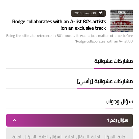
30 نوفمبر 2018
Rodge collaborates with an A-list 80’s artists
on an exclusive track!
Being the ultimate reference in 80’s music, it was a just matter of time before
Rodge collaborates with an A-list 80’…
مشاركات عشوائية
مشاركات عشوائية [رأسي]
سؤال وجواب
سؤال رقم 1
إجابة السؤال إجابة السؤال إجابة السؤال إجابة السؤال إجابة