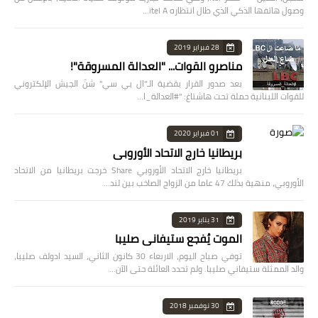
وصول هاتفها الذكي الذي طال انتظاره itel A…
28 فبراير 2019
مناصرو القوات... "العدالة المسروقة"!
بعد صدور القرار بقضية الـ"ال بي سي" شنّ الجيش الإلكتروني
للقوات اللبنانية حملة تحت هاشتاغ: "#العدالة_ا…
01 فبراير 2020
بريطانيا خارج الاتحاد الأوروبي
بريطانيا خارج الاتحاد الأوروبي Share خرجت بريطانيا من الاتحاد
الأوروبي، منهية بذلك 47 عاما من الزواج الصاخب بين لند…
31 يناير 2019
الموت يُفجع ستيفاني صليبا
توفي صباح اليوم، الاربعاء 30 كانون الثاني، السيد ادولف صليبا،
والد الممثلة ستيفاني صليبا. ولم تحدد العائلة حتى الآن…
30 نوفمبر 2018