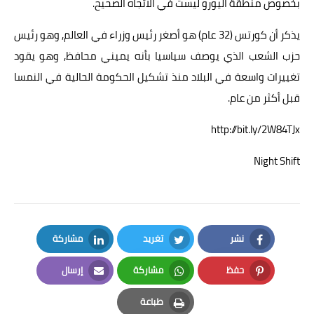
بخصوص منطقة اليورو ليست في الاتجاه الصحيح.
يذكر أن كورتس (32 عام) هو أصغر رئيس وزراء في العالم, وهو رئيس
حزب الشعب الذي يوصف سياسيا بأنه يميني محافظ, وهو يقود
تغييرات واسعة في البلاد منذ تشكيل الحكومة الحالية في النمسا
قبل أكثر من عام.
http://bit.ly/2W84TJx
Night Shift
نشر
تغريد
مشاركة
LinkedIn
Twitter
Facebook
حفظ
مشاركة
إرسال
Email
Whatsapp
Pinterest
طباعة