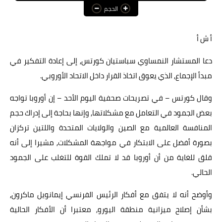
الحجم
عالم المرأة
فن وثقافة
أ ش أ
أخبار مصر
دعا المستشار النمساوي سباستيان كورتس, إلى إعادة التفكير في
مبدأ الإجماع, الذي يعوق اتخاذ القرار داخل الاتحاد الأوروبي.
أخبار عربية
وقال كورتس – في تصريحات صحفية اليوم الأحد – إن أوروبا تواجه
أخبار النجوم
بعض الجمود في التعامل مع مشكلاتها, وإنها بحاجة إلى إدراك حجم
أخبار العالم
المنافسة العالمية مع الصين والولايات المتحدة واللتين تركزان
بصورة أفضل على الابتكار في مواجهة المشكلات, مشيرا إلى أنه
قلق للغاية من أن أوروبا قد لا تملك القوة للتغلب على الجمود
الحالي.
وأوضح أنه لا يتفق مع أفكار الرئيس الفرنسي إيمانويل ماكرون,
بشأن إصلاح ميزانية منطقة اليورو, معتبرا أن الأفكار الحالية