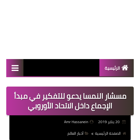
الرئيسية
المال والأعمال
مسشار النمسا يدعو للتفكير في مبدأ
منوعات
الإجماع داخل الاتحاد الأوروبي
فعاليات
20 يناير 2019
Amr Hassanein
صحة
الصفحة الرئيسية
أخبار العالم
تكنولوجيا