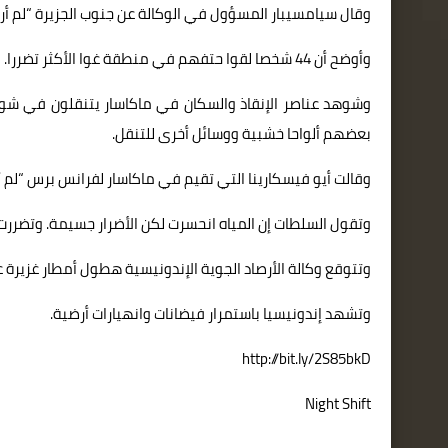
وقال سيامسيبار المسؤول في الوكالة عن جنوب الجزيرة “لم أر ف
وأوضح أن 44 شخصا لقوا حتفهم في منطقة غوا الأكثر تضررا.
وشوهد عناصر الإنقاذ والسكان في ماكاسار يتنقلون في شوا
بعضهم ألواحا خشبية ووسائل أخرى للتنقل.
وقالت أيو فيسكارينا التي تقيم في ماكاسار لفرانس برس “لم أ
وتقول السلطات إن المياه انحسرت لكن الأضرار جسيمة. وتضر
وتتوقع وكالة الأرصاد الجوية الإندونيسية هطول أمطار غزيرة ع
وتشهد إندونيسيا باستمرار فيضانات وانهيارات أرضية.
http://bit.ly/2S85bkD
Night Shift