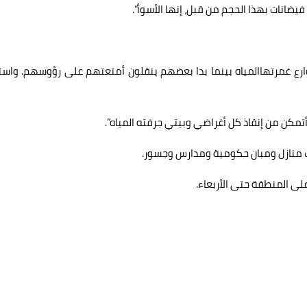
يضانات بهذا الحجم من قبل، إنها الأسوأ”.
رع غمرتهاالمياه بينما بدا بعضهم ينقلون أمتعتهم على رؤوسهم. واستأ
تمكن من إنقاذ كل أغراضي وبيتي جرفته المياه”.
رت منازل ومبان حكومية ومدارس وجسور.
لى المنطقة حتى الأربعاء.