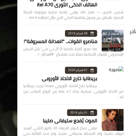
الهاتف الذكي الثوري itel A70
شنجن، الصين — تفخر itel، وهي علامة تجارية موثوقة للحياة
الذكية، بالإعلان عن وصول هاتفها الذكي الذي طال انتظاره itel A…
جر
28 فبراير 2019
مناصرو القوات... "العدالة المسروقة"!
بعد صدور القرار بقضية الـ"ال بي سي" شنّ الجيش
الإلكتروني للقوات اللبنانية حملة تحت هاشتاغ: "#العدالة_ا…
01 فبراير 2020
بريطانيا خارج الاتحاد الأوروبي
بريطانيا خارج الاتحاد الأوروبي Share خرجت بريطانيا
من الاتحاد الأوروبي، منهية بذلك 47 عاما من الزواج الصاخب بين
لند…
31 يناير 2019
الموت يُفجع ستيفاني صليبا
توفي صباح اليوم، الاربعاء 30 كانون الثاني، السيد
ادولف صليبا، والد الممثلة ستيفاني صليبا. ولم تحدد العائلة حتى