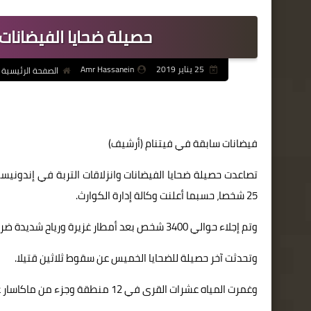
حصيلة ضحايا الفيضانات في إ
25 يناير 2019
Amr Hassanein
الصفحة الرئيسية
فيضانات سابقة في فيتنام (أرشيف)
25 شخصا، حسبما أعلنت وكالة إدارة الكوارث.
وتم إجلاء حوالي 3400 شخص بعد أمطار غزيرة ورياح شديدة ضربت جنوب جزيرة سولاويسي في جنوب البلاد، وتسببت بفيضان مجاري المياه.
وتحدثت آخر حصيلة للضحايا الخميس عن سقوط ثلاثين قتيلا.
وغمرت المياه عشرات القرى في 12 منطقة وجزء من ماكاسار عاصمة الجزيرة.