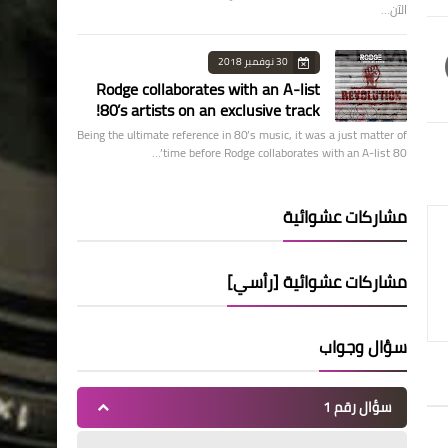
الآن…
30 نوفمبر 2018
Rodge collaborates with an A-list
80’s artists on an exclusive track!
Being the ultimate reference in 80’s music, it was a just matter of
time before Rodge collaborates with an A-list 80’…
مشاركات عشوائية
مشاركات عشوائية [رأسي]
سؤال وجواب
سؤال رقم 1