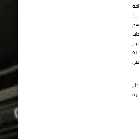
افة
ى)،
لهم
هات
قيم
ينة
صيل
داع
مية