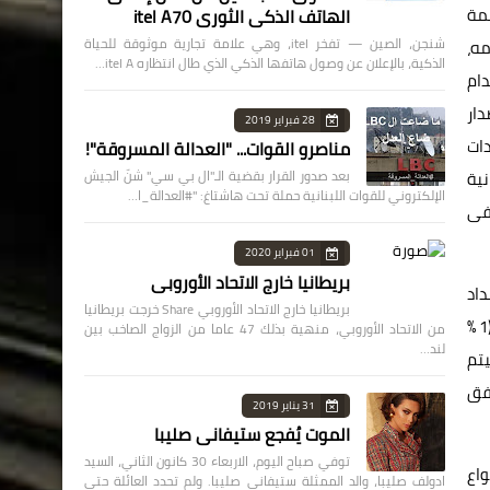
كملة ومتممة
الهاتف الذكي الثوري itel A70
شنجن، الصين — تفخر itel، وهي علامة تجارية موثوقة للحياة
مه،
الذكية، بالإعلان عن وصول هاتفها الذكي الذي طال انتظاره itel A…
دام
دار
28 فبراير 2019
دات
مناصرو القوات... "العدالة المسروقة"!
ية
بعد صدور القرار بقضية الـ"ال بي سي" شنّ الجيش
الإلكتروني للقوات اللبنانية حملة تحت هاشتاغ: "#العدالة_ا…
 فى
01 فبراير 2020
بريطانيا خارج الاتحاد الأوروبي
داد
بريطانيا خارج الاتحاد الأوروبي Share خرجت بريطانيا
وديعة الصيانة المقررة بواقع 5 % من قيمة الوحدة والموضحة بالشروط العقارية بكراسة الشروط، عند التعاقد، ويتم تحديد قيمة تقديرية (1 %
من الاتحاد الأوروبي، منهية بذلك 47 عاما من الزواج الصاخب بين
لند…
يتم
افق
31 يناير 2019
الموت يُفجع ستيفاني صليبا
توفي صباح اليوم، الاربعاء 30 كانون الثاني، السيد
واع
ادولف صليبا، والد الممثلة ستيفاني صليبا. ولم تحدد العائلة حتى