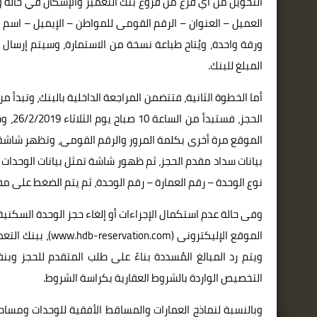
التحويل من أي فرع من فروع بنك التعمير والإسكان في حالة وج
العميل – العنوان – الرقم القومى للمواطن – الإيميل – اس
المبلغ للبنك.
الموقع مرة أخرى بكلمة المرور والرقم القومى، وتظهر شاشة 
بيانات سداد مقدم الحجز، ثم ظهور شاشة تمثل بيانات الوحدات ا
نوع الوحدة – رقم العمارة – رقم الوحدة، ثم يتم الضغط على مفت
وفى حالة عدم استكمال الإجراءات أو إلغاء حجز الوحدة السكنية ا
الموقع الإليكترونى
ويتم رد المبالغ المُسددة بناءً على طلب المتقدم للحجز وبن
التخصيص الواردة بالشروط العقارية بكراسة الشروط.
وبالنسبة لنماذج العمارات والمساقط الأفقية للوحدات ومسا