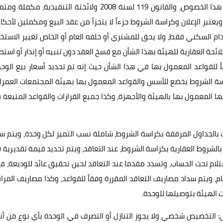
2001 ولائحتة التنفيذية، وقرارات البنك المركزي الصادرة في هذا الخصوص، والقانون 119 لسنة 2008 ولائحتة التنفيذية، م
يعتبر الإعلان وكراسة الشروط جزءاً لا يتجزأ من عقد البيع ومكملين لأحكا
م السكني فقط، ولا يحق للمشتري أو خلفه العام أو الخاص تغيير الاستخ
ئحة العقارية للهيئة بهذا الشأن مع فسخ العقد دون تنبيه أو إنذار أو استص
ً للقواعد المعمول بها في هذا الشأن حيث إنه تم تحديد أسعار بيع الوح
ة الشروط يخضع للأسس والقواعد المعمول بها بهيئة المجتمعات العمران
اتها المعمول بها بالهيئة والأجهزة، وكذا جميع القرارات والقواعد المتبعة
دات بالجداول المرفقة بكراسة الشروط، شاملة نسب التميز لكل وحدة، ويتم س
استلام تحت الحساب، وتسدد مقدما عند التعاقد لحين تحقيق عائد للوديعة، ف
م، ويتم سداد مصاريف التعاقد المقررة وفقاً للقواعد، وكذا مصاريف المر
ت الهيئة بتوصيلها للوحدة.
: التخصيص شخصي ولا يجوز التنازل أو التصرف في الوحدة بأي نوع من أن