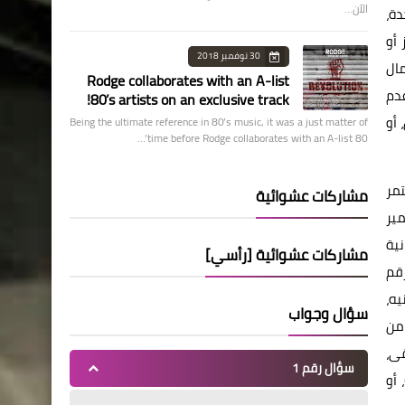
الآن…
دة،
 أو
30 نوفمبر 2018
مال
Rodge collaborates with an A-list
و عدم
80’s artists on an exclusive track!
 أو
Being the ultimate reference in 80’s music, it was a just matter of
time before Rodge collaborates with an A-list 80’…
 الأولى (التقديم)، وبدأت يوم الأحد 20/1/2019 وتستمر
مشاركات عشوائية
www.hdb-reser)، ببنك التعمير
نية
مشاركات عشوائية [رأسي]
رقم
م العميل بتحويل مبلغ وقدره 50 ألف جنيه،
سؤال وجواب
، من
قى،
سؤال رقم 1
د التالية: التحويل من حساب العميل في جميع البنوك داخل مصر عن طريق (ACH)، أو سويفت كود (HDBKEGCAXXX)، أو