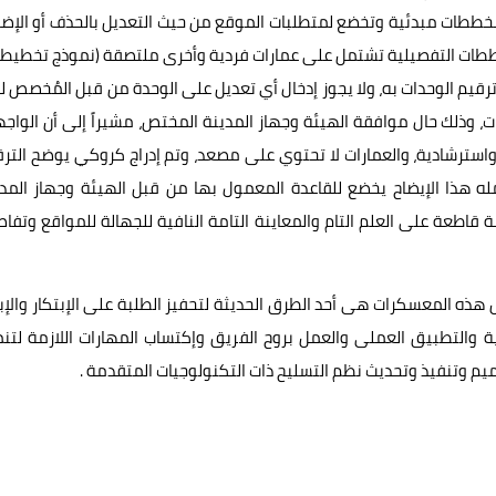
 مخططات مبدئية وتخضع لمتطلبات الموقع من حيث التعديل بالحذف أو الإض
لمخططات التفصيلية تشتمل على عمارات فردية وأخرى ملتصقة (نموذج تخطيط
قيم الوحدات به، ولا يجوز إدخال أي تعديل على الوحدة من قبل المُخصص 
ت، وذلك حال موافقة الهيئة وجهاز المدينة المختص، مشيراً إلى أن الواج
 واسترشادية، والعمارات لا تحتوي على مصعد، وتم إدراج كروكي يوضح التر
مله هذا الإيضاح يخضع للقاعدة المعمول بها من قبل الهيئة وجهاز المد
قاطعة على العلم التام والمعاينة التامة النافية للجهالة للمواقع وتفا
 هذه المعسكرات هى أحد الطرق الحديثة لتحفيز الطلبة على الإبتكار والإب
ية والتطبيق العملى والعمل بروح الفريق وإكتساب المهارات اللازمة لتن
يم وتنفيذ وتحديث نظم التسليح ذات التكنولوجيات المتقدمة .