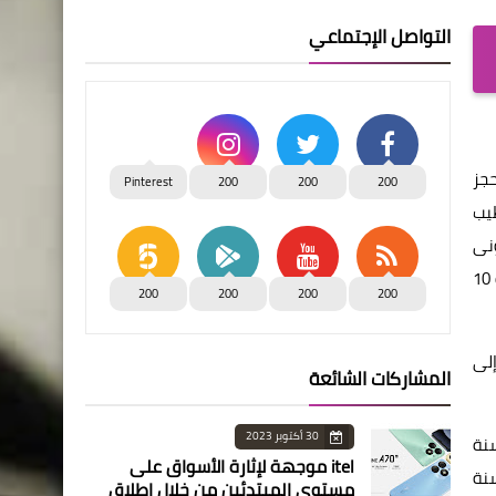
التواصل الإجتماعي
حجز
Pinterest
200
200
200
الإعلان عنها، بمساحات تتراوح بين 95 و100 م2، تشطيب
 بالموقع الإلكترونى
(www.hdb-reservation.com)، وتستمر حتى الساعة 11:59 مساء يوم الخميس 14/2/2019، بينما سيبدأ الحجز (الخطوة الثالثة) من الساعة 10
200
200
200
200
الحجز إلى
المشاركات الشائعة
30 أكتوبر 2023
لعمرانية الجديدة للشئون التجارية والعقارية: تعتبر أحكام القانون رقم 59 لسنة
itel موجهة لإثارة الأسواق على
حة العقارية للهيئة وتعديلاتها، وكذلك أحكام قانون التمويل العقاري رقم 148 لسنة
مستوى المبتدئين من خلال إطلاق