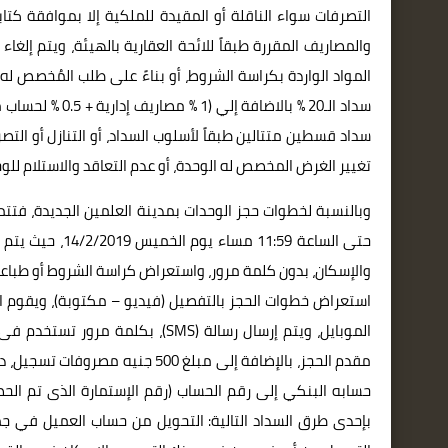
التصرفات سواء الناقلة أو المقيدة للملكية إلا بموافقة كت
والمصاريف المقررة طبقاً للائحة العقارية بالهيئة، ويتم إلغ
المواد الواردة بكراسة الشروط، أو بناءً على طلب المُخصص ل
سداد الـ20 % بال
سداد قسطين متتالين طبقاً لأسلوب السداد، أو التنازل أو ال
تغيير الغرض المخصص له الوحدة، أو عدم التعاقد والاستلام للو
والإسكان، بدون كلمة مرور، واستعراض كراسة الشروط أو طباعته
استعراض خطوات الحجز بالتفصيل (فيديو – مكتوبة)، ويقوم 
مقدم الحجز، بالإضافة إلى مبلغ 0
حسابه البنكي إلى رقم الحساب (رقم الإستمارة الذى تم الحص