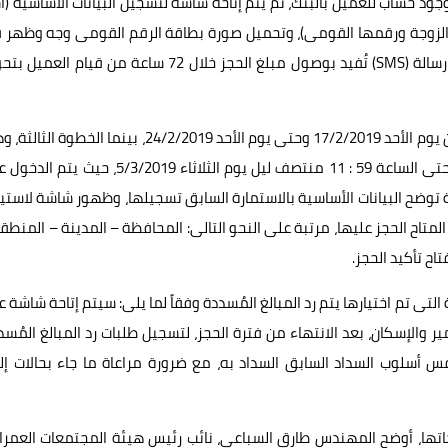
ود حساب للعميل بالبنك، ثم يتم إتاحة شاشة لتسجيل البيانات الأساسية (
م الزوجة ورقمها القومى)، وتحميل صورة بطاقة الرقم القومى وجه وظهر
ورقة واحدة، ويُتاح طباعة نسخة من الاستمارة، وسيتم إرسال رسالة (SMS) تُفيد بوصول مبلغ الحجز خلال 72 ساعة من قيام 
أما الخطوة الثانية، فتتضمن المراجعة الداخلية بالبنك، وتبدأ من يوم الأحد 17/2/2019 وحتى يوم الأحد 24/2/2019، بينما الخ
الحجز، فستبدأ من الساعة 10 صباح يوم الثلاثاء 26/2/2019، وحتى الساعة 59 : 11 منتصف ليل يوم الثلاثاء 5/3/2019،
توضح البيانات الأساسية بالاستمارة السابق تسجيلها، وظهور شاشة لاستي
لمتاح الحجز عليها، مرتبة على النحو التالى: المحافظة – المدينة – المنطق
اح تأكيد الحجز.
لتى تم اختيارها يتم رد المبالغ المُسددة وفقاً لما يلى: سيتم إتاحة شاشة 
 (www.hdb-reservation.com)، ببنك التعمير والإسكان، بعد الانتهاء من فترة الحجز، لتسجيل طلبات رد المبالغ المُ
فس أسلوب السداد السابق السداد به، مع ضرورة مراعاة ما جاء بحالات إل
حاتها، أوضح المهندس طارق السباعى، نائب رئيس هيئة المجتمعات العمرا