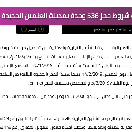
ة العلمين الجديدة
الحجم
أخبار مصر
مصر
عمرانية الجديدة للشئون التجارية والعقارية، عن تفاصيل كراسة شروط 
536 وحدة إسكان متميز، بالمرحلة الأولى للإسكان المتميز بمدينة العلمين الجديدة، تم 
كامل، 3 غرف وصالة، يتم تسليمها خلال 6 أشهر، موضحاً أن الخطوة الأولى “التقديم” بدأت يوم الأحد 20/1/2019،
وأعلن أن عدد من سجلوا بياناتهم على الموقع الالكترونى للحجز حتى الآن وصل إلى نحو 2000، بينما وصل عدد من سددوا مقدمات 
وقال المهندس طارق السباعى، نائب رئيس هيئة المجتمعات ا
1979 في شان إنشاء المجتمعات العمرانية الجديدة، واللائ