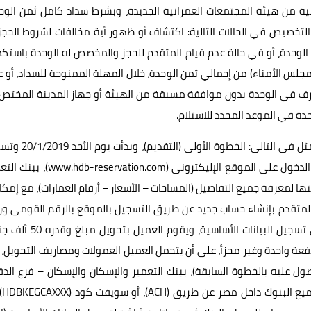
ابية من هيئة المجتمعات العمرانية الجديدة، وبشرط سداد كامل ثمن الوح
اء التخصيص في الحالات التالية: اكتشاف أو ظهور أية مخالفات لشروط الحجز
ه الوحدة، أو في حالة عدم قيام المتقدم للحجز والمخصص له الوحدة باستك
اضافة إلي (1 % مصاريف إدارية + 0.5 % لحساب مجلس الأمناء) من إجمالي ثمن الوحدة، خلال المهلة الممنوحة للسداد، أ
تصرف في الوحدة بدون موافقة مسبقة من الهيئة أو جهاز المدينة المختص،
حدة في الموعد المحدد للاستلام.
وبالنسبة لخطوات حجز الوحدات بمدينة العلمين الجديدة، فتتمثل فى التالى: الخطوة
حتى الساعة 11:59 مساء يوم الخميس 14/2/2019، حيث يتم الدخول على الموقع الإليكترونى (vation.com
ا لمعرفة جميع التفاصيل (المساحات – الأسعار – أرقام العمارات)، مع إمكا
المتقدم بإنشاء حساب جديد عن طريق التسجيل بالموقع بالرقم القومى و
الموبايل، ويتم إرسال رسالة (SMS)، بكلمة مرور تستخدم فى تسجيل البيانات الأساسية، ويقو
50 جنيه مصروفات تسجيل، دفعة واحدة وغير مجزأ، على أن يتحمل العميل العمولات ومصاريف التحويل
ول عليه بالخطوة السابقة)، ببنك التعمير والإسكان والإسكان – فرع الد
بإحدى طرق السدا