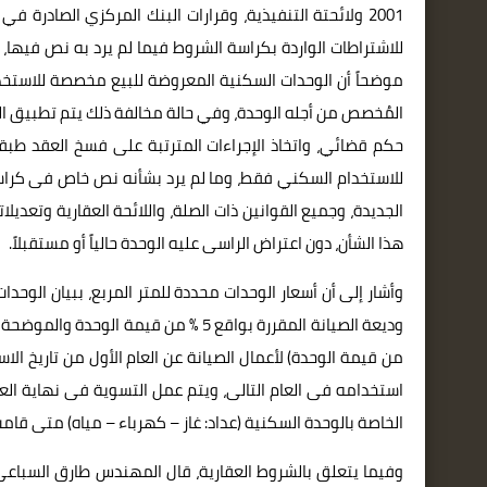
للاشتراطات الواردة بكراسة الشروط فيما لم يرد به نص فيها، و
موضحاً أن الوحدات السكنية المعروضة للبيع مخصصة للاستخدا
المُخصص من أجله الوحدة، وفي حالة مخالفة ذلك يتم تطبيق اللا
حكم قضائي، واتخاذ الإجراءات المترتبة على فسخ العقد طبقا
للاستخدام السكني فقط، وما لم يرد بشأنه نص خاص فى كراس
الجديدة، وجميع القوانين ذات الصلة، واللائحة العقارية وتعديل
هذا الشأن، دون اعتراض الراسى عليه الوحدة حالياً أو مستقبلاً.
وأشار إلى أن أسعار الوحدات محددة للمتر المربع، ببيان الوح
من قيمة الوحدة) لأعمال الصيانة عن العام الأول من تاريخ ال
استخدامه فى العام التالى، ويتم عمل التسوية فى نهاية العا
الخاصة بالوحدة السكنية (عداد: غاز – كهرباء – مياه) متى قام
وفيما يتعلق بالشروط العقارية، قال المهندس طارق السباعى