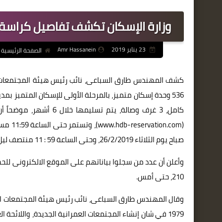
وزارة الإسكان تكشف تفاصيل كراسة شروط حجز 536 وحدة بمدين
23 يناير 2019
Amr Hassanein
الصفحة الرئيسية
كشف المهندس طارق السباعى، نائب رئيس هيئة المجتمعات ال
صباح يوم الثلاثاء 26/2/2019، وحتى الساعة 59 : 11 منتصف ليل يوم الثلاثاء 5/3/2019، والتخصيص بأسبقية الحجز (on line).
210، حتى أمس.