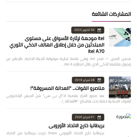
المشاركات الشائعة
30 أكتوبر 2023
itel موجهة لإثارة الأسواق على مستوى
المبتدئين من خلال إطلاق الهاتف الذكي الثوري
itel A70
شنجن، الصين — تفخر itel، وهي علامة تجارية موثوقة للحياة الذكية، بالإعلان عن
وصول هاتفها الذكي الذي طال انتظاره itel A…
28 فبراير 2019
مناصرو القوات... "العدالة المسروقة"!
بعد صدور القرار بقضية الـ"ال بي سي" شنّ الجيش الإلكتروني
للقوات اللبنانية حملة تحت هاشتاغ: "#العدالة_ا…
01 فبراير 2020
بريطانيا خارج الاتحاد الأوروبي
بريطانيا خارج الاتحاد الأوروبي Share خرجت بريطانيا من الاتحاد