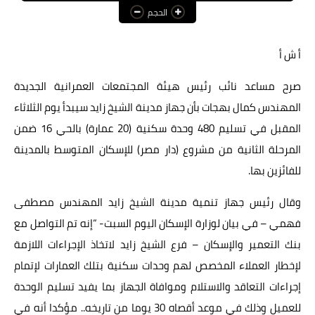
الحجم
عالم المرأة
فن وثقافة
أ ش أ
أخبار مصر
صرح مساعد نائب رئيس هيئة المجتمعات العمرانية الجديدة
المهندس كمال بهجات بأن جهاز مدينة الشيخ زايد سيبدأ يوم الثلاثاء
أخبار عربية
المقبل في تسليم 480 وحدة سكنية (20 عمارة) بالحي 16 ضمن
أخبار النجوم
المرحلة الثانية من مشروع (دار مصر) للإسكان المتوسط بالمدينة
أخبار العالم
للفائزين بها.
وقال رئيس جهاز تنمية مدينة الشيخ زايد المهندس مصطفى
فهمي – في بيان لوزارة الإسكان اليوم السبت- “إنه تم التواصل مع
بنك التعمير والإسكان – فرع الشيخ زايد لاتخاذ الإجراءات اللازمة
لإخطار العملاء المخصص لهم وحدات سكنية بتلك العمارات لإتمام
إجراءات التعاقد والاستلام وموافاة الجهاز بما يفيد تسليم الوحدة
للعميل وذلك في موعد أقصاه 30 يوما من تاريخه.. مؤكدا أنه في