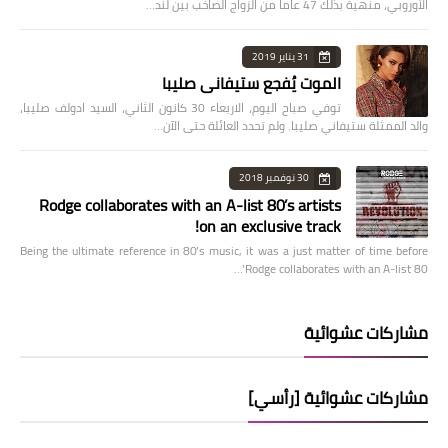
الأوروبي، منهية بذلك 47 عاما من الزواج الصاخب بين لند…
31 يناير 2019
الموت يُفجع ستيفاني صليبا
توفي صباح اليوم، الاربعاء 30 كانون الثاني، السيد ادولف صليبا،
والد الممثلة ستيفاني صليبا. ولم تحدد العائلة حتى الآن…
30 نوفمبر 2018
Rodge collaborates with an A-list 80’s artists
on an exclusive track!
Being the ultimate reference in 80’s music, it was a just matter of time before
Rodge collaborates with an A-list 80’…
مشاركات عشوائية
مشاركات عشوائية [رأسي]