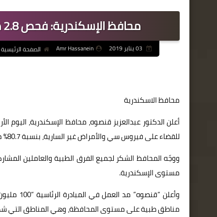
محافظ الإسكندرية: فحص 2.8 مليون مواطن منذ انطلاق مبادرة الرئيس
03 يناير 2019
Amr Hassanein
الصفحة الرئيسية
محافظ الاسكندرية
للقضاء على فيروس سي والأمراض غير السارية، بنسبة 80.7% من المستهدف حتى نهاية ديسمبر المنقضي.
مستوى الإسكندرية.
مناطق طبية على مستوى المحافظة، وهي المناطق التي شهدت زح