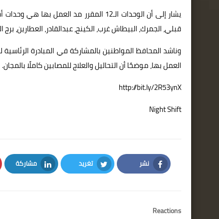
يشار إلى أن الوحدات الـ12 المقرر مد العم
قبلي، الجمرك، البيطاش غرب، الكينج، عبدالقادر، العطارين، برج ال
وناشد المحافظ المواطنين بالمشاركة في المبادرة الرئاسية 
العمل بها، موضحًا أن التحاليل والعلاج للمصابين كاملًا بالمجان.
http://bit.ly/2R53ynX
Night Shift
نشر
تغريد
مشاركة
LinkedIn
Twitter
Facebook
Reactions