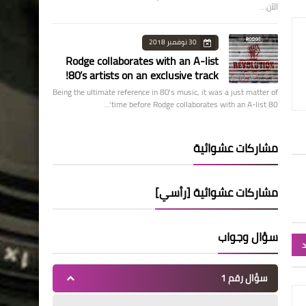
الآن…
30 نوفمبر 2018
Rodge collaborates with an A-list
80’s artists on an exclusive track!
Being the ultimate reference in 80’s music, it was a just matter of
time before Rodge collaborates with an A-list 80’…
مشاركات عشوائية
مشاركات عشوائية [رأسي]
سؤال وجواب
د
سؤال رقم 1