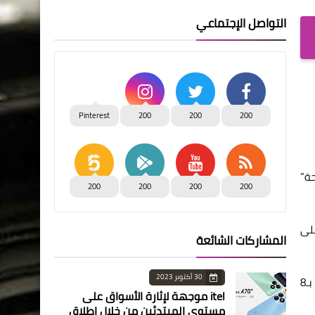
التواصل الإجتماعي
Pinterest
200
200
200
طنًا ضمن مبادرة “100 مليون صحة”
200
200
200
200
 3.5 مليون مواطن على
المشاركات الشائعة
30 أكتوبر 2023
وأعلن “قنصوه” مد العمل في المبادرة الرئاسية “100 مليون صحة” بالإسكندرية من خلال 12 فرقة طبية موزعة على 12 وحدة مسح بـ8
itel موجهة لإثارة الأسواق على
مستوى المبتدئين من خلال إطلاق