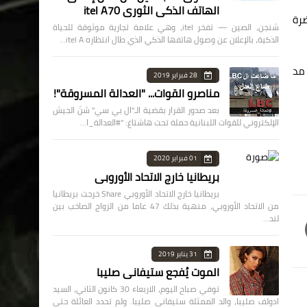
الهاتف الذكي الثوري itel A70
ضرة
شنجن، الصين — تفخر itel، وهي علامة تجارية موثوقة للحياة
الذكية، بالإعلان عن وصول هاتفها الذكي الذي طال انتظاره itel A…
 مد
28 فبراير 2019
مناصرو القوات... "العدالة المسروقة"!
بعد صدور القرار بقضية الـ"ال بي سي" شنّ الجيش
الإلكتروني للقوات اللبنانية حملة تحت هاشتاغ: "#العدالة_ا…
01 فبراير 2020
بريطانيا خارج الاتحاد الأوروبي
بريطانيا خارج الاتحاد الأوروبي Share خرجت بريطانيا
من الاتحاد الأوروبي، منهية بذلك 47 عاما من الزواج الصاخب بين
لند…
31 يناير 2019
الموت يُفجع ستيفاني صليبا
توفي صباح اليوم، الاربعاء 30 كانون الثاني، السيد
ادولف صليبا، والد الممثلة ستيفاني صليبا. ولم تحدد العائلة حتى