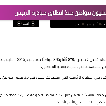
الحجم
أخبار مصر
مصر
أعلن الدكتور عبدالعزيز قنصوه، محافظ الإسكندرية، اليوم الأربعاء، فحص 2 مليون و878 ألفًا و820 موا
ووجّه المحافظ الشكر لجميع الفرق الطبية والعاملين المشاركين في المبادرة الرئاسية التي استهدفت فحص نحو
امًا شديدًا في الأيام الأخيرة.