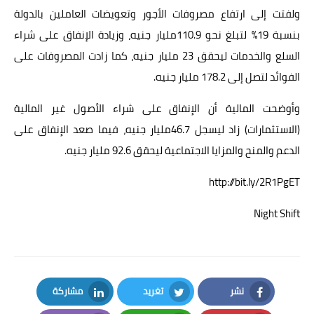
ولفتت إلى ارتفاع مصروفات الأجور وتعويضات العاملين بالدولة
بنسبة 19% لتبلغ نحو 110.9مليار جنيه، وزيادة الإنفاق على شراء
السلع والخدمات ليحقق 23 مليار جنيه، كما زادت المصروفات على
الفوائد لتصل إلى 178.2 مليار جنيه.
وأوضحت المالية أن الإنفاق على شراء الأصول غير المالية
(الاستثمارات) زاد ليسجل 46.7مليار جنيه، فيما صعد الإنفاق على
الدعم والمنح والمزايا الاجتماعية ليحقق 92.6 مليار جنيه.
http://bit.ly/2R1PgET
Night Shift
نشر
تغريد
مشاركة
LinkedIn
Twitter
Facebook