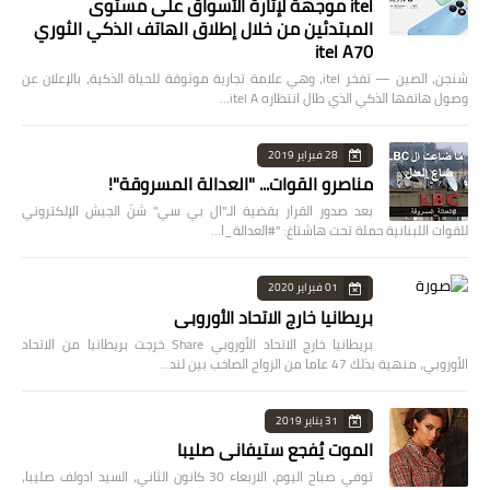
itel موجهة لإثارة الأسواق على مستوى
المبتدئين من خلال إطلاق الهاتف الذكي الثوري
itel A70
شنجن، الصين — تفخر itel، وهي علامة تجارية موثوقة للحياة الذكية، بالإعلان عن
وصول هاتفها الذكي الذي طال انتظاره itel A…
28 فبراير 2019
مناصرو القوات... "العدالة المسروقة"!
بعد صدور القرار بقضية الـ"ال بي سي" شنّ الجيش الإلكتروني
للقوات اللبنانية حملة تحت هاشتاغ: "#العدالة_ا…
01 فبراير 2020
بريطانيا خارج الاتحاد الأوروبي
بريطانيا خارج الاتحاد الأوروبي Share خرجت بريطانيا من الاتحاد
الأوروبي، منهية بذلك 47 عاما من الزواج الصاخب بين لند…
31 يناير 2019
الموت يُفجع ستيفاني صليبا
توفي صباح اليوم، الاربعاء 30 كانون الثاني، السيد ادولف صليبا،