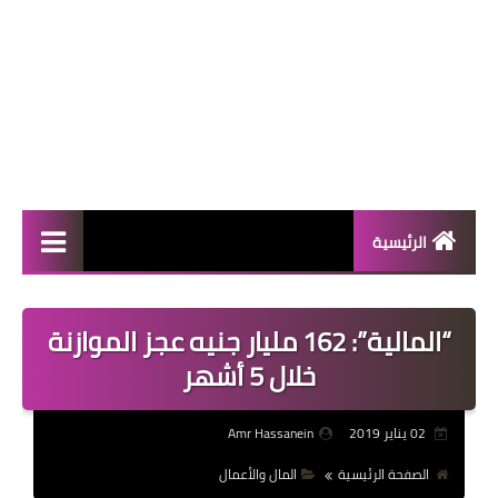
الرئيسية
المال والأعمال
“المالية”: 162 مليار جنيه عجز الموازنة
منوعات
خلال 5 أشهر
فعاليات
02 يناير 2019
Amr Hassanein
صحة
الصفحة الرئيسية
المال والأعمال
تكنولوجيا