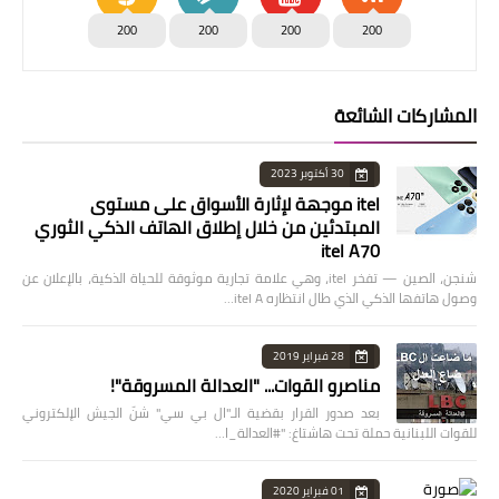
200
200
200
200
المشاركات الشائعة
30 أكتوبر 2023
itel موجهة لإثارة الأسواق على مستوى
المبتدئين من خلال إطلاق الهاتف الذكي الثوري
itel A70
شنجن، الصين — تفخر itel، وهي علامة تجارية موثوقة للحياة الذكية، بالإعلان عن
وصول هاتفها الذكي الذي طال انتظاره itel A…
28 فبراير 2019
مناصرو القوات... "العدالة المسروقة"!
بعد صدور القرار بقضية الـ"ال بي سي" شنّ الجيش الإلكتروني
للقوات اللبنانية حملة تحت هاشتاغ: "#العدالة_ا…
01 فبراير 2020