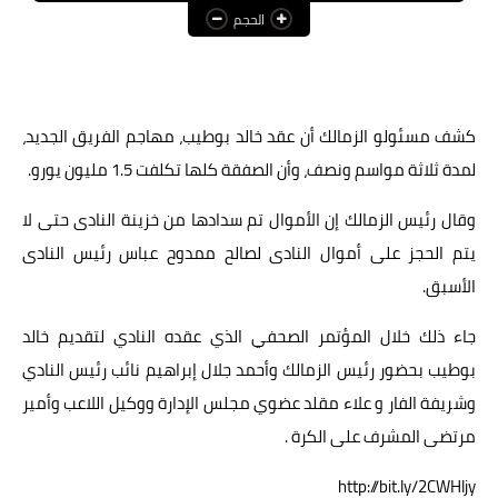
الحجم
عالم المرأة
فن وثقافة
أخبار مصر
كشف مسئولو الزمالك أن عقد خالد بوطيب، مهاجم الفريق الجديد،
لمدة ثلاثة مواسم ونصف، وأن الصفقة كلها تكلفت 1.5 مليون يورو.
أخبار عربية
وقال رئيس الزمالك إن الأموال تم سدادها من خزينة النادى حتى لا
أخبار النجوم
يتم الحجز على أموال النادى لصالح ممدوح عباس رئيس النادى
أخبار العالم
الأسبق.
جاء ذلك خلال المؤتمر الصحفي الذي عقده النادي لتقديم خالد
بوطيب بحضور رئيس الزمالك وأحمد جلال إبراهيم نائب رئيس النادي
وشريفة الفار و علاء مقلد عضوي مجلس الإدارة ووكيل اللاعب وأمير
مرتضى المشرف على الكرة .
http://bit.ly/2CWHljy