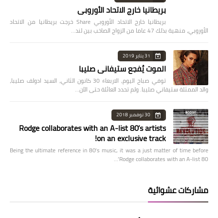
بريطانيا خارج الاتحاد الأوروبي
بريطانيا خارج الاتحاد الأوروبي Share خرجت بريطانيا من الاتحاد
الأوروبي، منهية بذلك 47 عاما من الزواج الصاخب بين لند…
31 يناير 2019
الموت يُفجع ستيفاني صليبا
توفي صباح اليوم، الاربعاء 30 كانون الثاني، السيد ادولف صليبا،
والد الممثلة ستيفاني صليبا. ولم تحدد العائلة حتى الآن…
30 نوفمبر 2018
Rodge collaborates with an A-list 80’s artists
on an exclusive track!
Being the ultimate reference in 80’s music, it was a just matter of time before
Rodge collaborates with an A-list 80’…
مشاركات عشوائية