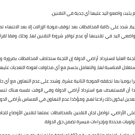
لم يثبت واضعو اليد عليها أي جدية في التقنين.
لية، شدد على كافة المحافظات بعد توقف موجة الإزالات إلا بعد الانتهاء تم
اضعي اليد في تقنينها أو عدم توافر شروط التقنين لها، وذلك وفقا لقرا
للجنة العليا لاسترداد أراضي الدولة إن اللجنة ستخاطب المحافظات بضرورة 
غلال المناسبة لها، والتعامل بحسم مع أي محاولات لعودة التعديات عليها
يوميا بما تحققه الموجة الثانية عشرة، وشدد على عدم التهاون مع أي حا
كدا أن المستهدف هو استرداد أراضي الدولة وفي الوقت نفسه هناك تنس
عدين ليكون ذلك رادعا لهم، ومؤكدا عدم التهاون في المساس بأراضي الدول
ى الأراضي، تواصل لجان التقنين بالمحافظات عملها لتقنين الأوضاع للجاد
لويات محددة وبإجراءات ميسرة تضمن حق الدولة.