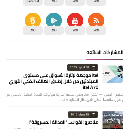
Pinterest
200
200
200
200
200
200
200
المشاركات الشائعة
30 أكتوبر 2023
itel موجهة لإثارة الأسواق على مستوى
المبتدئين من خلال إطلاق الهاتف الذكي الثوري
itel A70
شنجن، الصين — تفخر itel، وهي علامة تجارية موثوقة للحياة الذكية، بالإعلان عن
وصول هاتفها الذكي الذي طال انتظاره itel A…
28 فبراير 2019
مناصرو القوات... "العدالة المسروقة"!