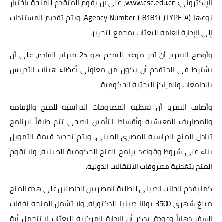
الإلكترونى: www.csc.edu.cn، على أن يقوم المتقدم للمنحة باختيار
نوعها (TYPE A)، Agency Number ( 8181)، ويتم تقديم المستندات
إلى الإدارة العامة للبعثات بمجمع التحرير.
وأوضح التقرير أن آخر موعد للتقدم هو 25 فبراير القادم، على أن
يشترط فى المتقدم أن يكون من معاونى أعضاء هيئات التدريس
بالجامعات والمراكز البحثية الحكومية.
وأضاف التقرير أن تغطية المصروفات الدراسية للمنح والإقامة
والمصاريف المعيشية وأقساط التأمين الصحى تتم طبقاً لبرنامج
تبادل المنح الدراسية المصرى الصينى، ويتم تحديد قيمة التمويل
بناء على شروط وقواعد برامج المنح الحكومية الصينية، ولا تقوم
المنح بتغطية مصروفات الانتقالات الدولية.
كما يقدم الجانب الصينى للطلبة المصريين الحاصلين على هذه المنح
مبلغ شهرى 3500 يوانا صينيا للدكتوراه، ولا تشمل المنحة نفقات
السفر ذهاباً وعودة، يذكر أن الإدارة المركزية للبعثات لا تتحمل أية