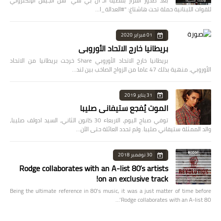
بعد صدور القرار بقضية الـ"ال بي سي" شنّ الجيش الإلكتروني
للقوات اللبنانية حملة تحت هاشتاغ: "#العدالة_ا…
01 فبراير 2020
بريطانيا خارج الاتحاد الأوروبي
بريطانيا خارج الاتحاد الأوروبي Share خرجت بريطانيا من الاتحاد
الأوروبي، منهية بذلك 47 عاما من الزواج الصاخب بين لند…
31 يناير 2019
الموت يُفجع ستيفاني صليبا
توفي صباح اليوم، الاربعاء 30 كانون الثاني، السيد ادولف صليبا،
والد الممثلة ستيفاني صليبا. ولم تحدد العائلة حتى الآن…
30 نوفمبر 2018
Rodge collaborates with an A-list 80’s artists
on an exclusive track!
Being the ultimate reference in 80’s music, it was a just matter of time before
Rodge collaborates with an A-list 80’…