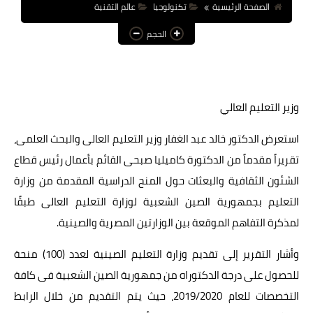
الصفحة الرئيسية
تكنولوجيا
عالم التقنية
عالم المرأة
الحجم
فن وثقافة
أخبار مصر
وزير التعليم العالي
أخبار عربية
أخبار النجوم
استعرض الدكتور خالد عبد الغفار وزير التعليم العالى والبحث العلمى،
تقريراً مقدماً من الدكتورة كاميليا صبحى القائم بأعمال رئيس قطاع
أخبار العالم
الشئون الثقافية والبعثات حول المنح الدراسية المقدمة من وزارة
التعليم بجمهورية الصين الشعبية لوزارة التعليم العالى طبقًا
لمذكرة التفاهم الموقعة بين الوزارتين المصرية والصينية.
وأشار التقرير إلى تقديم وزارة التعليم الصينية لعدد (100) منحة
للحصول على درجة الدكتوراه من جمهورية الصين الشعبية فى كافة
التخصصات للعام 2019/2020، حيث يتم التقديم من خلال الرابط