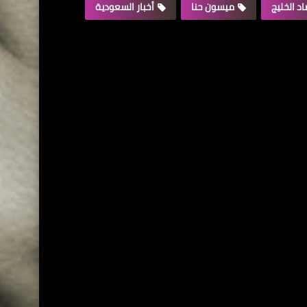
د الخليج
ميسون حنا
أخبار السعودية