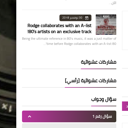
الآن…
30 نوفمبر 2018
Rodge collaborates with an A-list
80’s artists on an exclusive track!
Being the ultimate reference in 80’s music, it was a just matter of
time before Rodge collaborates with an A-list 80’…
مشاركات عشوائية
مشاركات عشوائية [رأسي]
سؤال وجواب
د
سؤال رقم 1