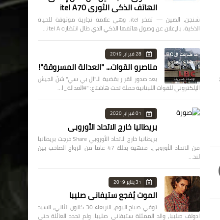
الهاتف الذكي الثوري itel A70
شنجن، الصين — تفخر itel، وهي علامة تجارية موثوقة للحياة
الذكية، بالإعلان عن وصول هاتفها الذكي الذي طال انتظاره itel A…
28 فبراير 2019
مناصرو القوات... "العدالة المسروقة"!
ت 800
بعد صدور القرار بقضية الـ"ال بي سي" شنّ الجيش
الإلكتروني للقوات اللبنانية حملة تحت هاشتاغ: "#العدالة_ا…
01 فبراير 2020
بريطانيا خارج الاتحاد الأوروبي
بريطانيا خارج الاتحاد الأوروبي Share خرجت بريطانيا
من الاتحاد الأوروبي، منهية بذلك 47 عاما من الزواج الصاخب بين
لند…
31 يناير 2019
الموت يُفجع ستيفاني صليبا
توفي صباح اليوم، الاربعاء 30 كانون الثاني، السيد
ادولف صليبا، والد الممثلة ستيفاني صليبا. ولم تحدد العائلة حتى