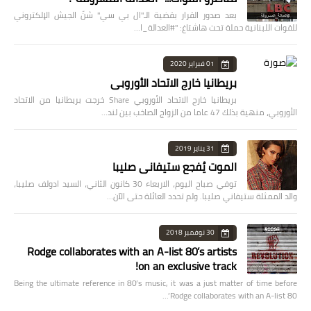
بعد صدور القرار بقضية الـ"ال بي سي" شنّ الجيش الإلكتروني
للقوات اللبنانية حملة تحت هاشتاغ: "#العدالة_ا…
01 فبراير 2020
بريطانيا خارج الاتحاد الأوروبي
بريطانيا خارج الاتحاد الأوروبي Share خرجت بريطانيا من الاتحاد
الأوروبي، منهية بذلك 47 عاما من الزواج الصاخب بين لند…
31 يناير 2019
الموت يُفجع ستيفاني صليبا
توفي صباح اليوم، الاربعاء 30 كانون الثاني، السيد ادولف صليبا،
والد الممثلة ستيفاني صليبا. ولم تحدد العائلة حتى الآن…
30 نوفمبر 2018
Rodge collaborates with an A-list 80’s artists
on an exclusive track!
Being the ultimate reference in 80’s music, it was a just matter of time before
Rodge collaborates with an A-list 80’…