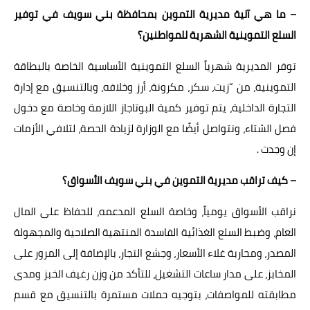
– ما هي آلية مديرية التموين بمحافظة بني سويف في توفير
السلع التموينية الشهرية للمواطنين؟
توفر المديرية شهرياً السلع التموينية الأساسية الخاصة بالبطاقة
التموينية، من “زيت، سكر، مكرونة، أرز وخلافه، وبالتنسيق مع إدارة
التجارة الداخلية، يتم توفير كمية البوتاجاز اللازمة وخاصة مع دخول
فصل الشتاء، ونتواصل أيضًا مع الوزارة لزيادة الحصة، لتلافي الأزمات
إن وجدت .
– كيف تراقب مديرية التموين في بني سويف الأسواق؟
نراقب الأسواق يومياً، وخاصة السلع المدعمه، للحفاظ على المال
العام، وضبط السلع الغذائية الفاسدة المنتهية الصلاحية والمجهولة
المصدر، ومحاربة غلاء الأسعار، وجشع التجار، بالإضافة إلى المرور على
المخابز، على مدار ساعات التشغيل، للتأكد من وزن رغيف الخبز ومدى
مطابقته للمواصفات، بتوجيه حملات مستمرة بالتنسيق مع قسم