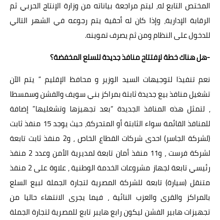
المختص التابع له، ليتم مراجعة بياناته من وزارة الإنتاج الحربي ثم
الرقابة الإدارية، وإذا كان له أحقية يتم رجوعه في الشهر التالي
للدخول على النظام ومن ثم يصرف تموينه.
-هل هناك خطة لإفتتاح منافذ جديدة للسلع المخفضة؟
نعم تنفيذا لتوجيهات السيد الوزير و محافظ الإقليم ” يتم الآن
تشغيل منافذ بيع جديدة ثابتة بمراكز بني سويف والفشن وسمسطا
، لتمثل هذه المنافذ الجديدة “بعد تجهيزها وتشغليها” إضافة
للمنافذ القائمة سواء الثابتة أو المتحركة، حيث يوجد 15 منفذ ثابت
(لشركة الجاسر) احدى شركات القطاع الخاص ، و2 منفذ ثابت تابعة
لشركة فرست ، و11 منفذ أمان تابعة لمديرية الأمن وعدد 2 منفذ
رئيسي تابعة لجهاز مشروعات الخدمة الوطنية ، علاوة على 2 منفذ
متنقل (سيارة) تابعة للشركة المصرية لتجارة الجملة لبيع السلع
بالمراكز والقرى والعزب النائية ، فيما يجرى الانتهاء حاليا من
تجهيزات هابير الفشن ليكون رابع هايبر تابع للمصرية لتجارة الجملة