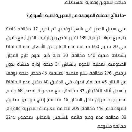
مباحث التموين وحماية المستهلك.
-ما نتائج الحملات الموجهه من المديرية لضبط الأسواق؟
على سبيل الحصر في شهر نوفمبر، تم تحرير 17 مخالفه خاصة
بتجميع مواد بترولية، 139 تقرير نقص وزن لرغيف الخبز، جمع دقيق
في 20 مخبز، 660 مخالفه عدم الإعلان عن الأسعار، عدم الاحتفاظ
بشهادة صحية 510 مخالفة، 30 حالة ذبح لحوم خارج المجازر
الحكومية، تغطية اللحوم بالشاش 31 جنحة، إدارة منشأة بدون
ترخيص، 276 مخالفة، سلع منهية الصلاحية، 45 محضر جنحة، توقف
عن الانتاج 45 مخالفة، تصرف في الدقيق 40 مخبز، عدم الاحتفاظ
بالسجل أثناء التفتيش، 37 مخالفة، سلع مجهولة المصدر 68 جنحه،
عدم وجود ميزان داخل المخابز 16 مخالفة، إنتاج خبز غير مطابق
للمواصفات، 114 مخالفة، 204 مخالفة لتعليمات المديرية والوزارة،
38 مخالفة عدم وضع قائمة للتشغيل بالمخابز، بمجموع 2215
مخالفة متنوعه.