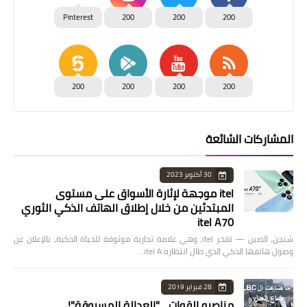
Pinterest
200
200
200
200
200
200
200
المشاركات الشائعة
30 أكتوبر 2023
itel موجهة لإثارة الأسواق على مستوى
المبتدئين من خلال إطلاق الهاتف الذكي الثوري
itel A70
شنجن، الصين — تفخر itel، وهي علامة تجارية موثوقة للحياة الذكية، بالإعلان عن
وصول هاتفها الذكي الذي طال انتظاره itel A…
28 فبراير 2019
مناصرو القوات... "العدالة المسروقة"!