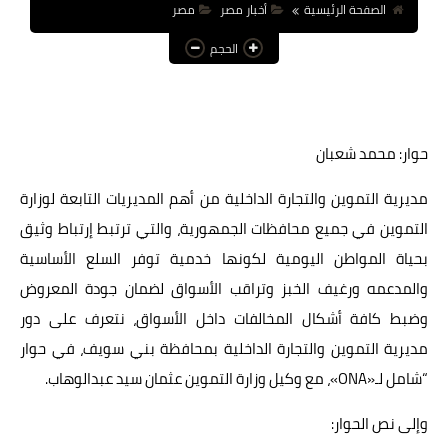
الصفحة الرئيسية
أخبار مصر
مصر
عالم المرأة
الحجم
فن وثقافة
أخبار مصر
حوار: محمد شعبان
أخبار عربية
أخبار النجوم
مديرية التموين والتجارة الداخلية من أهم المديريات التابعة لوزارة
التموين في جميع محافظات الجمهورية، والتي ترتبط إرتباط وثيق
أخبار العالم
بحياة المواطن اليومية لكونها خدمية توفر السلع الأساسية
والمدعمه ورغيف الخبز وتراقب الأسواق لضمان جودة المعروض
وضبط كافة أشكال المخالفات داخل الأسواق، نتعرف على دور
مديرية التموين والتجارة الداخلية بمحافظة بني سويف، في حوار
“شامل لـ«ONA»، مع وكيل وزارة التموين عثمان سيد عبدالوهاب.
وإلى نص الحوار: