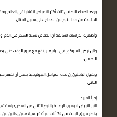
المتحدة من هذا النوع من الصداع، على سبيل المثال.
وأظهرت الدراسات السابقة أن انخفاض نسبة السكر في الدم، والمعروفة باسم "hypoglycaemia"، هو عامل أسا
ولأن تركيز الغلوكوز في البلازما يرتفع مع مرور الوقت حتى يص
النصفي.
ويقول الباحثون إن هذه العوامل البيولوجية يمكن أن تفسر س
الثاني.
إقرأ المزيد
الأرز الأبيض لا يسبب الإصابة بالنوع الثاني من السكريدراسة ت
ونظر فريق البحث في 74 ألف امرأة فرنسية 