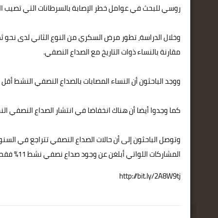
روسي للبحث في عوامل خطر الإصابة بالسرطانات التي تصيب الإ
وخلال الدراسة، تطور مرض السكري من النوع الثاني لدى نحو ثم
مقارنة بالنساء ذوات التاريخ مع الصداع النصفي.
ووجد الباحثون أن النساء المصابات بالصداع النصفي النشط أقل عرضة بنسبة 30% للإصابة بمرض السك
كما وجدوا أيضا أن هناك انخفاضا في انتشار الصداع النصفي 
وتوصل الباحثون إلى أن حالات الصداع النصفي تتراجع في السنو
المشاركات اللواتي أبلغن عن وجود صداع نصفي نشط 11% فقط.
http://bit.ly/2A8W9tj