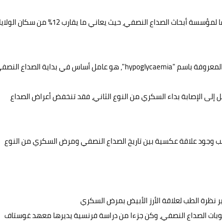
ويعد الصداع النصفي ثالث أكثر الأمراض انتشارا في العالم، وفقا لمؤسسة أبحاث الصداع النصفي، حيث يعاني ما يقارب 12% من
س في بداية الصداع النصفي.
ل إلى الإصابة بداء السكري من النوع الثاني، فقد تنخفض أعراض الصداع
بب وجود علاقة عكسية بين تاريخ الصداع النصفي ومرض السكري من النوع
غير نظرة الطب لعلاقة الأرز الأبيض بمرض السكري
ممن يعانين من نوبات الصداع النصفي، وكن جزءا من دراسة فرنسية يديرها معهد غوستاف