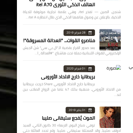
الهاتف الذكي الثوري itel A70
شنجن، الصين — تفخر itel، وهي علامة تجارية موثوقة للحياة
الذكية، بالإعلان عن وصول هاتفها الذكي الذي طال انتظاره itel A…
28 فبراير 2019
مناصرو القوات... "العدالة المسروقة"!
بعد صدور القرار بقضية الـ"ال بي سي" شنّ الجيش
الإلكتروني للقوات اللبنانية حملة تحت هاشتاغ: "#العدالة_ا…
لواتي
01 فبراير 2020
بريطانيا خارج الاتحاد الأوروبي
بريطانيا خارج الاتحاد الأوروبي Share خرجت بريطانيا
من الاتحاد الأوروبي، منهية بذلك 47 عاما من الزواج الصاخب بين
لند…
31 يناير 2019
الموت يُفجع ستيفاني صليبا
توفي صباح اليوم، الاربعاء 30 كانون الثاني، السيد
ادولف صليبا، والد الممثلة ستيفاني صليبا. ولم تحدد العائلة حتى