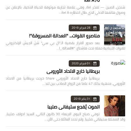
itel A70
شنجن، الصين — تفخر itel، وهي علامة تجارية موثوقة للحياة الذكية، بالإعلان عن
وصول هاتفها الذكي الذي طال انتظاره itel A…
28 فبراير 2019
مناصرو القوات... "العدالة المسروقة"!
بعد صدور القرار بقضية الـ"ال بي سي" شنّ الجيش الإلكتروني
للقوات اللبنانية حملة تحت هاشتاغ: "#العدالة_ا…
01 فبراير 2020
بريطانيا خارج الاتحاد الأوروبي
بريطانيا خارج الاتحاد الأوروبي Share خرجت بريطانيا من الاتحاد
الأوروبي، منهية بذلك 47 عاما من الزواج الصاخب بين لند…
31 يناير 2019
الموت يُفجع ستيفاني صليبا
توفي صباح اليوم، الاربعاء 30 كانون الثاني، السيد ادولف صليبا،
والد الممثلة ستيفاني صليبا. ولم تحدد العائلة حتى الآن…