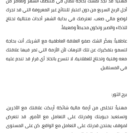
مهنياً: قد تجد نفسك بحاجة للمال في منتصف الشهر وتغامر من
أجل الربح السريع من دون اعتبار للنتائج غير المعروفة التي قد تجرك
لوضع مالي صعب. تعترضك في بداية الشهر أحداث متتالية تحتاج
للذكاء والصبر وتكون محبطاً وضعيفاً.
عاطفياً: يعكّر الشك صفو العلاقة العاطفية مع الشريك، أنت بحاجة
لتسمو بتفكيرك عن تلك الترهات لأن الأزمة التي تمر فيها علاقتك
معه وقتية وتحتاج للعقلانية. لا تتسرع باتخاذ أي قرار قد تندم عليه
في المستقبل.
برج الثور:
مهنياً: تتخلص من أزمة مالية شائكة أربكت علاقتك مع الآخرين،
وتستعيد حيويتك وقدرتك على التعامل مع الأمور. قد تتعرض
لموقف يمتحن قدرتك على التعامل مع الواقع، كن على المستوى