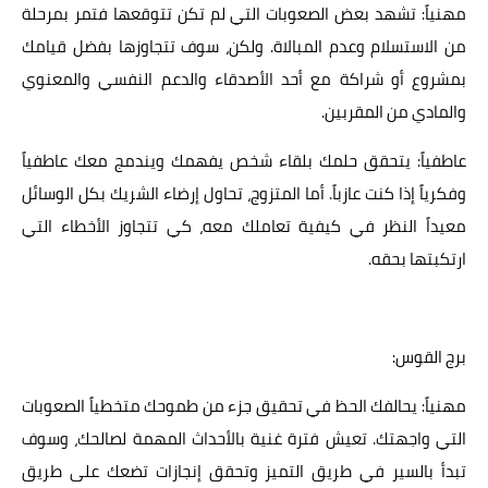
مهنياً: تشهد بعض الصعوبات التي لم تكن تتوقعها فتمر بمرحلة
من الاستسلام وعدم المبالاة. ولكن، سوف تتجاوزها بفضل قيامك
بمشروع أو شراكة مع أحد الأصدقاء والدعم النفسي والمعنوي
والمادي من المقربين.
عاطفياً: يتحقق حلمك بلقاء شخص يفهمك ويندمج معك عاطفياً
وفكرياً إذا كنت عازباً. أما المتزوج، تحاول إرضاء الشريك بكل الوسائل
معيداً النظر في كيفية تعاملك معه، كي تتجاوز الأخطاء التي
ارتكبتها بحقه.
برج القوس:
مهنياً: يحالفك الحظ في تحقيق جزء من طموحك متخطياً الصعوبات
التي واجهتك. تعيش فترة غنية بالأحداث المهمة لصالحك، وسوف
تبدأ بالسير في طريق التميز وتحقق إنجازات تضعك على طريق