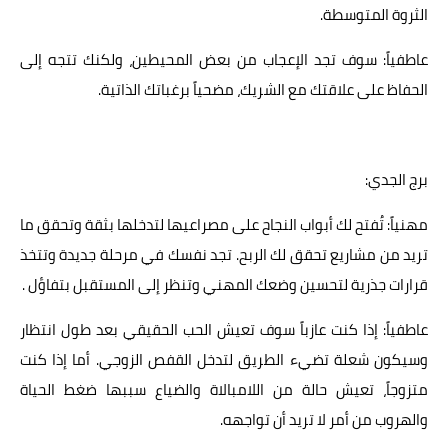
الثروة المتوسطة.
عاطفياً: سوف تجد الإعجاب من بعض المحيطين، ولكنك تتجه إلى
الحفاظ على علاقتك مع الشريك، مضحياً برغباتك الذاتية.
برج الجدي:
مهنياً: تُفتح لك أبواب النجاح على مصراعيها لتدخلها بثقة وتحقق ما
تريد من مشاريع تحقق لك الربح. تجد نفسك في مرحلة جديدة وتتخذ
قرارات جذرية لتحسين وضعك المهني وتنظر إلى المستقبل بتفاؤل .
عاطفياً: إذا كنت عازباً سوف تعيش الحب الحقيقي بعد طول انتظار
وسيكون شعلة تضيء الطريق لتدخل القفص الزوجي. أما إذا كنت
متزوجاً، تعيش حالة من اللامبالاة والضياع سببها ضغط الحياة
والهروب من أمر لا تريد أن تواجهه.