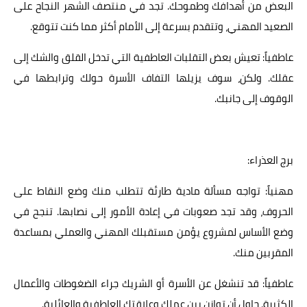
البعض من أهدافك وطموحك. تجد في منتصف الشهر النجاح على
الصعيد المهني، وتتقدم بسرعة إلى الأمام أكثر مما كنت تتوقع.
عاطفياً: تعيش بعض التقلبات العاطفية التي تدخل القلق والشك إلى
عقلك. ولكن، سوف يزيلها التفاف الأسرة حولك وترابطها في
الوقوف إلى جانبك.
برج العذراء:
مهنياً: تواجه مسألة مادية طارئة تتطلب منك وضع النقاط على
الحروف، وقد تجد صعوبات في إعادة الأمور إلى نصابها. تنجح في
وضع الأساس لمشروع يؤمن مستقبلك المهني والعملي بمساعدة
المقربين منك.
عاطفياً: قد تنشغل عن الأسرة أو الشريك جراء الضغوطات والأعمال
الكثيرة. حاول أن توازن بين عملك وعلاقتك العاطفية والعائلية.