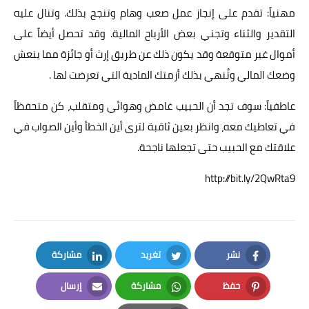
مهنياً: تقدم على إنجاز عمل صعب وهام وتنجح بذلك. وتنال عليه
التقدير والثناء وتجني بعض الأرباح المالية. وقد تحصل أيضاً على
أموال غير متوقعة وقد يكون ذلك عن طريق إرث أو جائزة مما ينعش
وضعك المالي وتُنهي بذلك أزمتك المادية التي تعرضت لها .
عاطفياً: سوف تجد أن الحبيب غامض وهوائي ومتقلب، كن متحفظاً
في تعاطيك معه، وانظر بعين ثاقبة لترى أين الخطأ وأين الصواب في
علاقتك مع الحبيب حتى تجعلها ناجحة.
http://bit.ly/2QwRta9
نشر
تغريد
مشاركة
LinkedIn
Twitter
Facebook
حفظ
مشاركة
إرسال
Email
Whatsapp
Pinterest