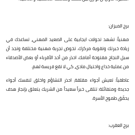
برج الميزان:
مهنياً: تشهد تحولات ايجابية على الصعيد المهني، تساعدك في
زيادة خبرتك وتقوية مركزك. تخوض تجربة مهنية مختلفة وتجد أن
سبل النجاح مفتوحة أمامك. احذر من أحد الأقرباء أو بعض الأصدقاء
من عملية خداع واحتيال مادي، كي لا تقع فريسة لهم.
عاطفياً: تعيش أجواء مقلقة، احذر التشاؤم واخلق لنفسك أجواء
جديدة ومتفائلة: تتلقى خبراً سعيداً من الشريك يتعلق بإنجاز هدف
يحقّق طموح الأسرة.
برج العقرب: