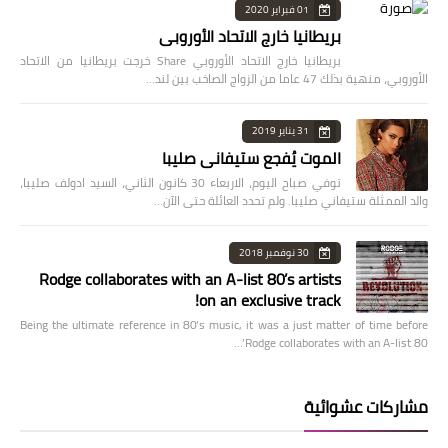
01 فبراير 2020
بريطانيا خارج الاتحاد الأوروبي
بريطانيا خارج الاتحاد الأوروبي Share خرجت بريطانيا من الاتحاد
الأوروبي، منهية بذلك 47 عاما من الزواج الصاخب بين لند…
31 يناير 2019
الموت يُفجع ستيفاني صليبا
توفي صباح اليوم، الاربعاء 30 كانون الثاني، السيد ادولف صليبا،
والد الممثلة ستيفاني صليبا. ولم تحدد العائلة حتى الآن…
30 نوفمبر 2018
Rodge collaborates with an A-list 80’s artists
on an exclusive track!
Being the ultimate reference in 80’s music, it was a just matter of time before
Rodge collaborates with an A-list 80’…
مشاركات عشوائية