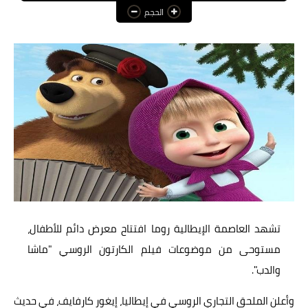
الحجم
عالم المرأة
فن وثقافة
أخبار مصر
أخبار عربية
أخبار النجوم
أخبار العالم
تشهد العاصمة الإيطالية روما افتتاح معرض دائم للأطفال،
مستوحى من موضوعات فيلم الكارتون الروسي "ماشا
والدب".
وأعلن الملحق التجاري الروسي في إيطاليا، إيغور كارفايف، في حديث