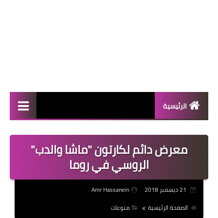
الرئيسية
المال والأعمال
معرض دائم لكارتون "ماشا والدب"
منوعات
الروسي في روما
فعاليات
21 ديسمبر 2018
Amr Hassanein
صحة
الصفحة الرئيسية
منوعات
تكنولوجيا