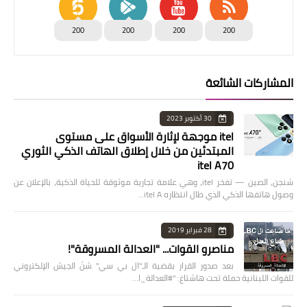
200
200
200
200
المشاركات الشائعة
30 أكتوبر 2023
itel موجهة لإثارة الأسواق على مستوى
المبتدئين من خلال إطلاق الهاتف الذكي الثوري
itel A70
شنجن، الصين — تفخر itel، وهي علامة تجارية موثوقة للحياة الذكية، بالإعلان عن
وصول هاتفها الذكي الذي طال انتظاره itel A…
28 فبراير 2019
مناصرو القوات... "العدالة المسروقة"!
بعد صدور القرار بقضية الـ"ال بي سي" شنّ الجيش الإلكتروني
للقوات اللبنانية حملة تحت هاشتاغ: "#العدالة_ا…