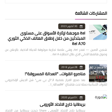
المشاركات الشائعة
30 أكتوبر 2023
itel موجهة لإثارة الأسواق على مستوى
المبتدئين من خلال إطلاق الهاتف الذكي الثوري
itel A70
شنجن، الصين — تفخر itel، وهي علامة تجارية موثوقة للحياة الذكية، بالإعلان عن
وصول هاتفها الذكي الذي طال انتظاره itel A…
28 فبراير 2019
مناصرو القوات... "العدالة المسروقة"!
بعد صدور القرار بقضية الـ"ال بي سي" شنّ الجيش الإلكتروني
للقوات اللبنانية حملة تحت هاشتاغ: "#العدالة_ا…
01 فبراير 2020
بريطانيا خارج الاتحاد الأوروبي
بريطانيا خارج الاتحاد الأوروبي Share خرجت بريطانيا من الاتحاد