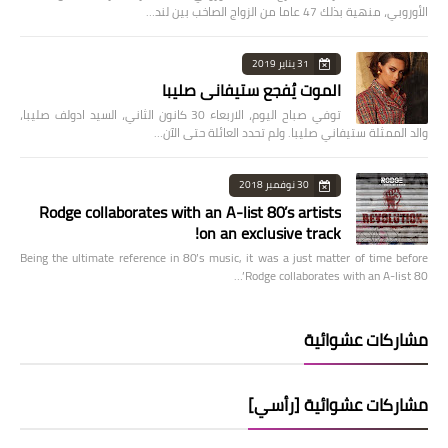
الأوروبي، منهية بذلك 47 عاما من الزواج الصاخب بين لند…
31 يناير 2019
الموت يُفجع ستيفاني صليبا
توفي صباح اليوم، الاربعاء 30 كانون الثاني، السيد ادولف صليبا،
والد الممثلة ستيفاني صليبا. ولم تحدد العائلة حتى الآن…
30 نوفمبر 2018
Rodge collaborates with an A-list 80’s artists
on an exclusive track!
Being the ultimate reference in 80’s music, it was a just matter of time before
Rodge collaborates with an A-list 80’…
مشاركات عشوائية
مشاركات عشوائية [رأسي]