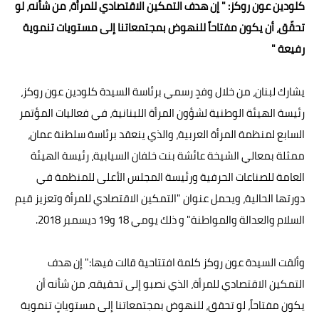
كلودين عون روكز: " إن هدف التمكين الاقتصادي للمرأة، من شأنه، لو
تحقّق، أن يكون مفتاحاً للنهوض بمجتمعاتنا إلى مستويات تنموية
رفيعة "
يشارك لبنان، من خلال وفدٍ رسمي برئاسة السيدة كلودين عون روكز،
رئيسة الهيئة الوطنية لشؤون المرأة اللبنانية، في فعاليات المؤتمر
السابع لمنظمة المرأة العربية، والذي ينعقد برئاسة سلطنة عمان،
ممثلة بمعالي الشيخة عائشة بنت خلفان السيابية، رئيسة الهيئة
العامة للصناعات الحرفية ورئيسة المجلس الأعلى للمنظمة في
دورتها الحالية، ويحمل عنوان "التمكين الاقتصادي للمرأة وتعزيز قيم
السلام والعدالة والمواطنة" و ذلك يومي 18 و19 ديسمبر 2018.
وألقت السيدة عون روكز كلمة افتتاحية قالت فيها:" إن هدف
التمكين الاقتصادي للمرأة، الذي نصبو إلى تحقيقه، من شأنه أن
يكون مفتاحاً، لو تحقق، للنهوض بمجتمعاتنا إلى مستوياتٍ تنموية