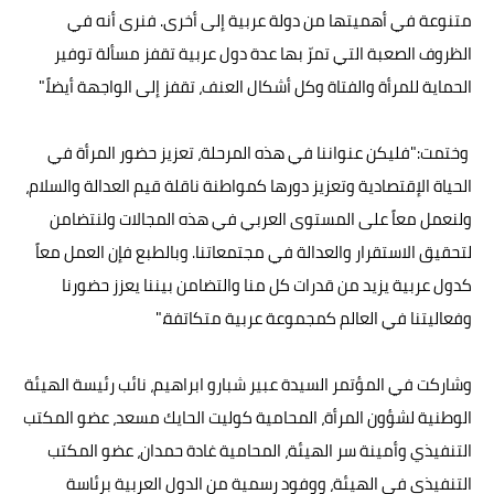
متنوعة في أهميتها من دولة عربية إلى أخرى. فنرى أنه في
الظروف الصعبة التي تمرّ بها عدة دول عربية تقفز مسألة توفير
الحماية للمرأة والفتاة وكل أشكال العنف، تقفز إلى الواجهة أيضاً."
وختمت:"فليكن عنواننا في هذه المرحلة، تعزيز حضور المرأة في
الحياة الإقتصادية وتعزيز دورها كمواطنة ناقلة قيم العدالة والسلام،
ولنعمل معاً على المستوى العربي في هذه المجالات ولنتضامن
لتحقيق الاستقرار والعدالة في مجتمعاتنا. وبالطبع فإن العمل معاً
كدول عربية يزيد من قدرات كل منا والتضامن بيننا يعزز حضورنا
وفعاليتنا في العالم كمجموعة عربية متكاتفة."
وشاركت في المؤتمر السيدة عبير شبارو ابراهيم، نائب رئيسة الهيئة
الوطنية لشؤون المرأة، المحامية كوليت الحايك مسعد، عضو المكتب
التنفيذي وأمينة سر الهيئة، المحامية غادة حمدان، عضو المكتب
التنفيذي في الهيئة، ووفود رسمية من الدول العربية برئاسة