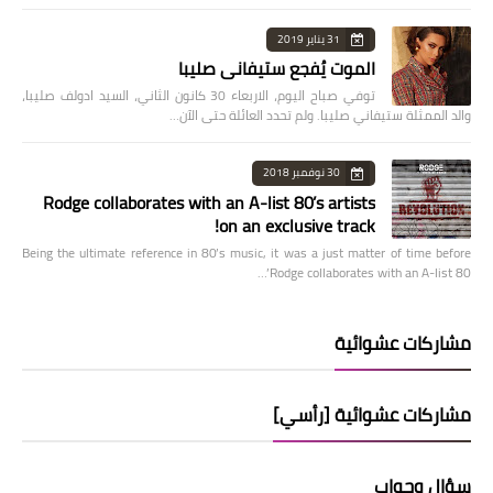
31 يناير 2019
الموت يُفجع ستيفاني صليبا
توفي صباح اليوم، الاربعاء 30 كانون الثاني، السيد ادولف صليبا،
والد الممثلة ستيفاني صليبا. ولم تحدد العائلة حتى الآن…
30 نوفمبر 2018
Rodge collaborates with an A-list 80’s artists
on an exclusive track!
Being the ultimate reference in 80’s music, it was a just matter of time before
Rodge collaborates with an A-list 80’…
مشاركات عشوائية
مشاركات عشوائية [رأسي]
سؤال وجواب