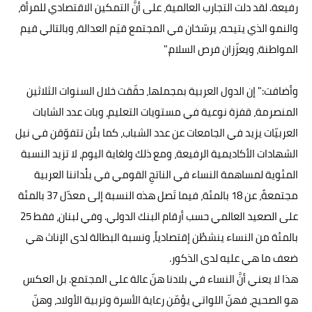
رفيعة. لقد دلت التجارب العالمية، على أنَّ التمكين الاقتصادي للمرأة،
والنمو الذي يتيحه، يرسّخان في المجتمع قيَم العدالة، وبالتالي قيم
المواطنة، ويعزّزان فرص السلام."
وأضافت:" إن الدول العربية بمجملها، حقّقت خلال السنوات الثلاثين
المنصرمة، قفزة نوعية في مستويات التعليم، وبات عدد الشابات
العربيّات يزيد في الجامعات عن عدد الشباب، كما بتْن تتفوّقن في نيل
الشهادات الأكاديمية الرفيعة، ومع ذلك ولغاية اليوم، لا تزيد النسبة
المئوية لمساهمة النساء في الناتجِ القومي في بلْداننا العربية
مجتمعةً، عن 18 بالمئة، فيما تَصل هذه النسبة إلى معدّل 37 بالمئة
على الصعيد العالمي حسب أرقام البنك الدولي. وفي لبنان، فقط 25
بالمئة من النساء ينشطْن إقتصادياً، ونسبة البطالة لدى الإناث هي
ضعف ما هي عليه لدى الذكور.
هذا لا يعني أنَّ النساء في بلادنا هنّ عالة على المجتمع. بل العكس
هو الصحيح، فهنّ اللواتي يؤمّن رعاية الأسرة وتربية الأولاد، وهنّ