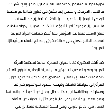
بدورها دولتنا. فنهوض مجتمعاتنا العربية، لن يكتمل إلا إذا شاركت
به النساء العربيات، والسبيل إليه يكْمن في تعاون بلداننا مع بعضها
البعض، للتوصل إلى تحديد السبل الفعّالة لتحقيق هذا الهدف.
فلنسعى إليه جميعاً. أخيراً، أتوجّه بالشكر والتقدير إلى دولةِ سلطنة
عمان لاستضافتها هذا المؤتمر، كما أَشكر منظمة المرأة العربية
لسعيها الدائم للعملِ على صيانة حقوق ومصالحِ النساء في أوطانِنا
العربية."
كما ألقت الدكتورة فاديا كيوان، المديرة العامة لمنظمة المرأة
العربية وعضو المكتب التنفيذي في الهيئة الوطنية لشؤون المرأة،،
كلمة قالت فيها:" إن العمل الاقتصادي هو المدخل الصحيح لتحوّل
المرأة إلى مواطنة ناشطة، وتوجيه الجهود نحو تطوير قدراتها
ومهاراتها وطاقاتها في هذا المجال، يحمل خيراً أكيداً لها ولأسرتها
ولمجتمعها. بيد أنه لا يخفى علينا جميعاً أن التحديات كبيرة أمام
النساء في العالم العربي، وهي ليست اقتصادية فقط، بل هي