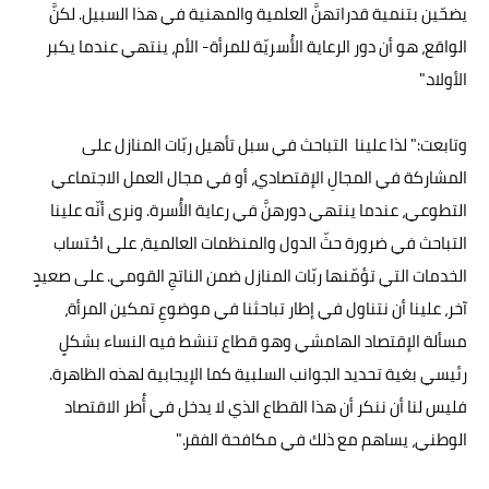
يضحّين بتنمية قدراتهنَّ العلمية والمهنية في هذا السبيل. لكنَّ
الواقع، هو أن دور الرعاية الأُسريّة للمرأة- الأم، ينتهي عندما يكبر
الأولاد."
وتابعت:" لذا علينا التباحث في سبل تأهيل ربّات المنازل على
المشاركة في المجالِ الإقتصادي، أو في مجال العمل الاجتماعي
التطوعي، عندما ينتهي دورهنَّ في رعاية الأُسرة. ونرى أنّه علينا
التباحث في ضرورة حثّ الدول والمنظمات العالمية، على احْتساب
الخدمات التي تؤمّنها ربّات المنازل ضمن الناتجِ القومي. على صعيدٍ
آخر، علينا أن نتناول في إطار تباحثنا في موضوعِ تمكين المرأة،
مسألة الإقتصاد الهامشي وهو قطاع تنشط فيه النساء بشكلٍ
رئيسي بغية تحديد الجوانب السلبية كما الإيجابية لهذه الظاهرة.
فليس لنا أن ننكر أن هذا القطاع الذي لا يدخل في أُطر الاقتصاد
الوطني، يساهم مع ذلك في مكافحة الفقر."