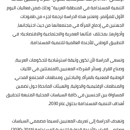
التنمية المستدامة في المنطقة العربية" وذلك ضمن فعاليات اليوم
الأول للمؤتمر. وتعتبر هذه الدراسة ترجمة لجزء من طموحات
الجهتين في إدماج المرأة في مجتمعاتها من حيث احتياجاتها،
وأدوارها، بمختلف فئاتها العمرية والاجتماعية والاقتصادية؛ في
التطبيق الوطني للأجندة العالمية للتنمية المستدامة.
وتسعى الدراسة لأن تكون وثيقة استرشادية للحكومات العربية،
وصناع القرار، وسائر الشركاء المعنيين (المتمثلين في الآليات
الوطنية المعنية بالمرأة، والباحثين، ومنظمات المجتمع المدني،
والمنظمات الإقليمية والدولية، والهيئات المانحة) حول تضمين
المساواة بين الجنسين في كافة السياسات المحلية المتبعة لتحقيق
أهداف التنمية المستدامة بحلول عام 2030.
وتهدف الدراسة إلى تعريف المعنيين لاسيما مصممي السياسات
وصانعي القرار؛ بالأجندة الدولية للتنمية المستدامة (2015-2030)