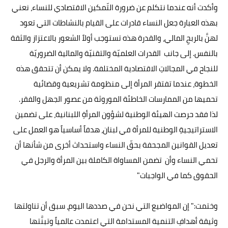
وأكدت أنه عندما نتكلم عن ضرورة التّمكين الاقتصادي للنساء، نعني
بهذه العبارة جعل النساء قادرات على القيام بالنشاطات التي تعود
لهنَّ بالربحِ المالي، والقدرة هذه تستوجب أولاً الشعور بالاعتزاز والثقة
بالنفس. إلى جانب القدرات العلميّة والتقنيّة والمالية الضروريّة
للنجاح في المجالاتِ الاقتصادية المختلفة. ولا يمكن أن تتحقق هذه
الخطوة، عندما تفتقر المرأة إلى منظومة تشريعية وقضائية
تحميها من الممارسات الخاطئة الموروثة من عصور الجهل والفقر.
لذا فقد حرصت الهيئة الوطنية لشؤون المرأةِ اللبنانية، على تضمين
الاستراتيجيةِ الوطنية للمرأة في لبنان، هدفاً أساسياً هو العمل على
تعديل القوانين المجحفة بحقّ النساء واستحداث أخرى من شأنها أن
تحمي النساء وأن تضمن المساواة الكاملة بين المرأة والرجل في
الحقوق كما في الواجبات"
وختمت:" إن المواضيع التي نحن في صددها اليوم، سبق أن تناولتها
وثيقة أهدافِ التنمية المستدامة التي اعتمدت عالمياً وتبنَّتها