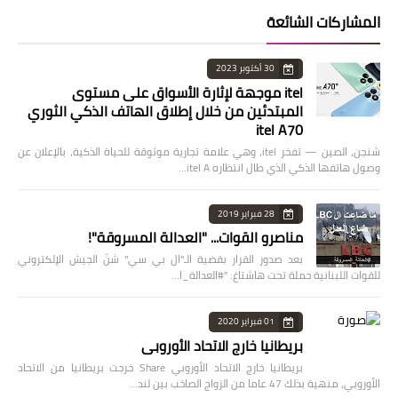
المشاركات الشائعة
30 أكتوبر 2023
itel موجهة لإثارة الأسواق على مستوى
المبتدئين من خلال إطلاق الهاتف الذكي الثوري
itel A70
شنجن، الصين — تفخر itel، وهي علامة تجارية موثوقة للحياة الذكية، بالإعلان عن
وصول هاتفها الذكي الذي طال انتظاره itel A…
28 فبراير 2019
مناصرو القوات... "العدالة المسروقة"!
بعد صدور القرار بقضية الـ"ال بي سي" شنّ الجيش الإلكتروني
للقوات اللبنانية حملة تحت هاشتاغ: "#العدالة_ا…
01 فبراير 2020
بريطانيا خارج الاتحاد الأوروبي
بريطانيا خارج الاتحاد الأوروبي Share خرجت بريطانيا من الاتحاد
الأوروبي، منهية بذلك 47 عاما من الزواج الصاخب بين لند…