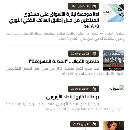
30 أكتوبر 2023
itel موجهة لإثارة الأسواق على مستوى
المبتدئين من خلال إطلاق الهاتف الذكي الثوري
itel A70
شنجن، الصين — تفخر itel، وهي علامة تجارية موثوقة للحياة الذكية، بالإعلان عن
وصول هاتفها الذكي الذي طال انتظاره itel A…
28 فبراير 2019
مناصرو القوات... "العدالة المسروقة"!
بعد صدور القرار بقضية الـ"ال بي سي" شنّ الجيش الإلكتروني
للقوات اللبنانية حملة تحت هاشتاغ: "#العدالة_ا…
01 فبراير 2020
بريطانيا خارج الاتحاد الأوروبي
بريطانيا خارج الاتحاد الأوروبي Share خرجت بريطانيا من الاتحاد
الأوروبي، منهية بذلك 47 عاما من الزواج الصاخب بين لند…
31 يناير 2019