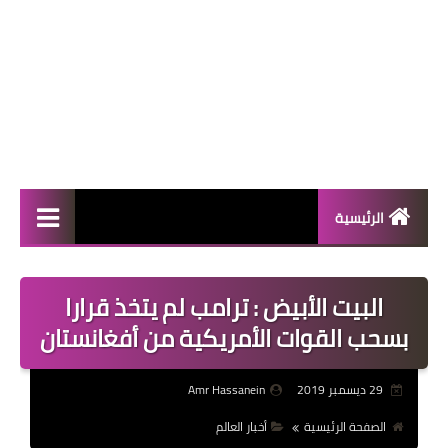
الرئيسية
المال والأعمال
البيت الأبيض : ترامب لم يتخذ قرارا
منوعات
بسحب القوات الأمريكية من أفغانستان
فعاليات
29 ديسمبر 2019
Amr Hassanein
صحة
الصفحة الرئيسية
أخبار العالم
تكنولوجيا