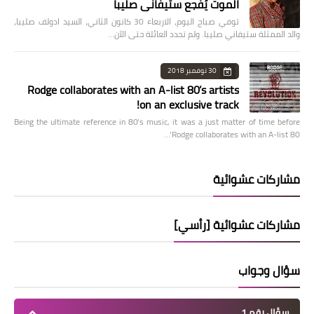
الموت يُفجع ستيفاني صليبا
توفي صباح اليوم، الاربعاء 30 كانون الثاني، السيد ادولف صليبا،
والد الممثلة ستيفاني صليبا. ولم تحدد العائلة حتى الآن…
30 نوفمبر 2018
Rodge collaborates with an A-list 80’s artists
on an exclusive track!
Being the ultimate reference in 80’s music, it was a just matter of time before
Rodge collaborates with an A-list 80’…
مشاركات عشوائية
مشاركات عشوائية [رأسي]
سؤال وجواب
سؤال رقم 1