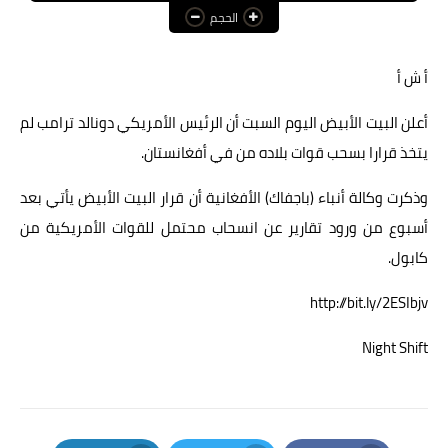
الحجم
عالم المرأة
فن وثقافة
أ ش أ
أخبار مصر
أعلن البيت الأبيض اليوم السبت أن الرئيس الأمريكي دونالد ترامب لم
يتخذ قرارا بسحب قوات بلاده من في أفغانستان.
أخبار عربية
وذكرت وكالة أنباء (باجفاك) الأفغانية أن قرار البيت الأبيض يأتي بعد
أخبار النجوم
أسبوع من ورود تقارير عن انسحاب محتمل للقوات الأمريكية من
أخبار العالم
كابول.
http://bit.ly/2ESIbjv
Night Shift