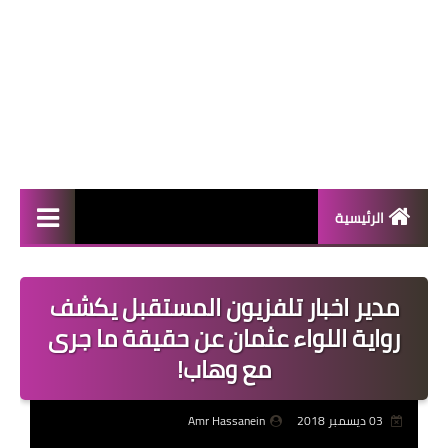
الرئيسية
المال والأعمال
مدير اخبار تلفزيون المستقبل يكشف
منوعات
رواية اللواء عثمان عن حقيقة ما جرى
فعاليات
مع وهاب!
صحة
03 ديسمبر 2018
Amr Hassanein
تكنولوجيا