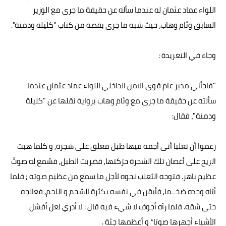
اللواء عماد عثمان له عندما سأله عن حقيقة ما جرى مع الوزير
السابق وئام وهاب، حيث شبه ما جرى بقصة من كتاب "كليلة ودمنة".
وجاء في التغريدة :
"فاجأني مدير عام قوى الامن الداخلي اللواء عماد عثمان عندما
سألته عن حقيقة ما جرى مع وئام وهاب برواية نقلها عن "كليلة
ودمنة"، فقال:
زعموا أن ثعلبا أتى أجمة فيها طبل معلق على شجرة, و كلما هبت
الريح على أغصان تلك الشجرة حرَكتها, فضربت الطبل, فسُمع له صوتٌ
عظيم باهر. فتوجه الثعلب نحوه لأجل ما سمع من عظيم صوته ; فلما
أتاه وجده ضخــما, فأيقن في نفسه بكثرة الشحم و اللحم, فعالجه
حتى شقه. فلما رآه أجوف لا شيء فيه قال : لا أدري لعل أفشل
الأشياء أجهرها صوتا* و أعظمها جثة .