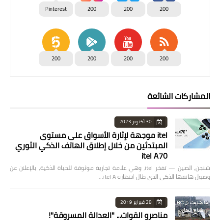
Pinterest
200
200
200
200
200
200
200
المشاركات الشائعة
30 أكتوبر 2023
itel موجهة لإثارة الأسواق على مستوى
المبتدئين من خلال إطلاق الهاتف الذكي الثوري
itel A70
شنجن، الصين — تفخر itel، وهي علامة تجارية موثوقة للحياة الذكية، بالإعلان عن
وصول هاتفها الذكي الذي طال انتظاره itel A…
28 فبراير 2019
مناصرو القوات... "العدالة المسروقة"!