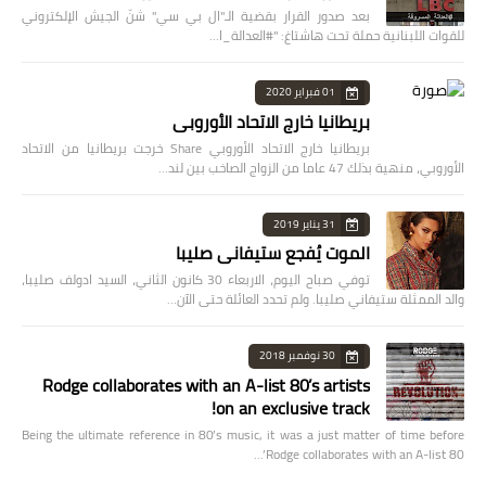
بعد صدور القرار بقضية الـ"ال بي سي" شنّ الجيش الإلكتروني
للقوات اللبنانية حملة تحت هاشتاغ: "#العدالة_ا…
01 فبراير 2020
بريطانيا خارج الاتحاد الأوروبي
بريطانيا خارج الاتحاد الأوروبي Share خرجت بريطانيا من الاتحاد
الأوروبي، منهية بذلك 47 عاما من الزواج الصاخب بين لند…
31 يناير 2019
الموت يُفجع ستيفاني صليبا
توفي صباح اليوم، الاربعاء 30 كانون الثاني، السيد ادولف صليبا،
والد الممثلة ستيفاني صليبا. ولم تحدد العائلة حتى الآن…
30 نوفمبر 2018
Rodge collaborates with an A-list 80’s artists
on an exclusive track!
Being the ultimate reference in 80’s music, it was a just matter of time before
Rodge collaborates with an A-list 80’…