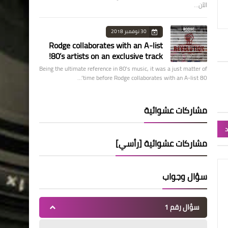
الآن…
30 نوفمبر 2018
Rodge collaborates with an A-list
80’s artists on an exclusive track!
Being the ultimate reference in 80’s music, it was a just matter of
time before Rodge collaborates with an A-list 80’…
مشاركات عشوائية
د
مشاركات عشوائية [رأسي]
سؤال وجواب
سؤال رقم 1