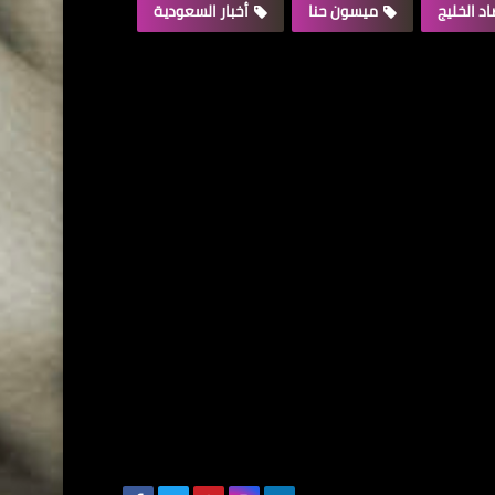
د الخليج
ميسون حنا
أخبار السعودية