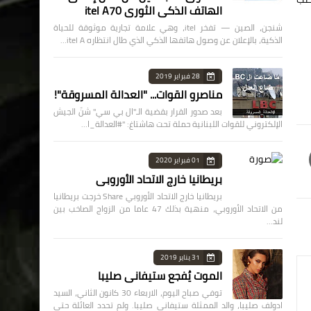
الهاتف الذكي الثوري itel A70
شنجن، الصين — تفخر itel، وهي علامة تجارية موثوقة للحياة
الذكية، بالإعلان عن وصول هاتفها الذكي الذي طال انتظاره itel A…
28 فبراير 2019
مناصرو القوات... "العدالة المسروقة"!
بعد صدور القرار بقضية الـ"ال بي سي" شنّ الجيش
الإلكتروني للقوات اللبنانية حملة تحت هاشتاغ: "#العدالة_ا…
01 فبراير 2020
بريطانيا خارج الاتحاد الأوروبي
بريطانيا خارج الاتحاد الأوروبي Share خرجت بريطانيا
من الاتحاد الأوروبي، منهية بذلك 47 عاما من الزواج الصاخب بين
لند…
31 يناير 2019
الموت يُفجع ستيفاني صليبا
توفي صباح اليوم، الاربعاء 30 كانون الثاني، السيد
ادولف صليبا، والد الممثلة ستيفاني صليبا. ولم تحدد العائلة حتى