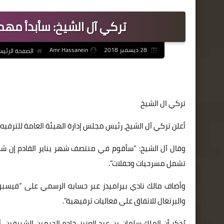
تركي آل الشيخ: سأبدأ مهم
28 ديسمبر 2018
Amr Hassanein
الصفحة الرئيس
تركي ال الشيخ
أعلن تركي آل الشيخ، رئيس مجلس إدارة الهيئة العامة للترفي
وقال آل الشيخ: “سأقوم في منتصف شهر يناير القادم إن شاء ال
تشمل مسرحيات وحفلات”.
وأضاف مالك نادي بيراميدز عبر حسابه الرسمي على “فيسبوك”
والبرتغال للاتفاق على فعاليات ترفيهية”.
يُذكر أن الملك سلمان بن عبد العزيز، خادم الحرمين الشريفين