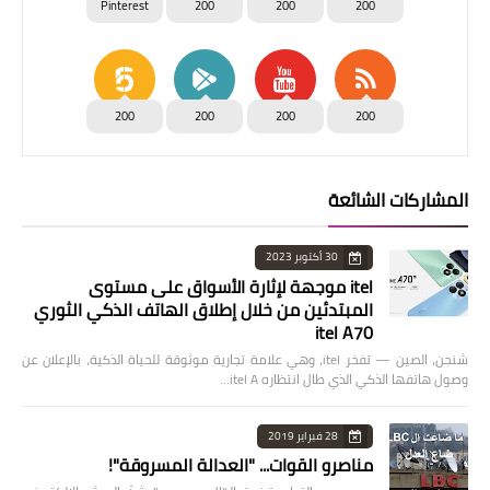
Pinterest
200
200
200
200
200
200
200
المشاركات الشائعة
30 أكتوبر 2023
itel موجهة لإثارة الأسواق على مستوى
المبتدئين من خلال إطلاق الهاتف الذكي الثوري
itel A70
شنجن، الصين — تفخر itel، وهي علامة تجارية موثوقة للحياة الذكية، بالإعلان عن
وصول هاتفها الذكي الذي طال انتظاره itel A…
28 فبراير 2019
مناصرو القوات... "العدالة المسروقة"!