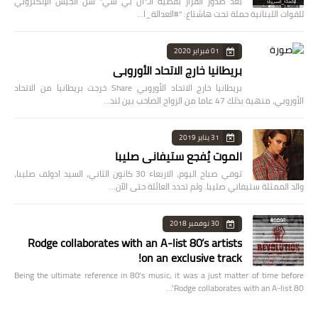
بعد صدور القرار بقضية الـ"ال بي سي" شنّ الجيش الإلكتروني
للقوات اللبنانية حملة تحت هاشتاغ: "#العدالة_ا…
01 فبراير 2020
بريطانيا خارج الاتحاد الأوروبي
بريطانيا خارج الاتحاد الأوروبي Share خرجت بريطانيا من الاتحاد
الأوروبي، منهية بذلك 47 عاما من الزواج الصاخب بين لند…
31 يناير 2019
الموت يُفجع ستيفاني صليبا
توفي صباح اليوم، الاربعاء 30 كانون الثاني، السيد ادولف صليبا،
والد الممثلة ستيفاني صليبا. ولم تحدد العائلة حتى الآن…
30 نوفمبر 2018
Rodge collaborates with an A-list 80’s artists
on an exclusive track!
Being the ultimate reference in 80’s music, it was a just matter of time before
Rodge collaborates with an A-list 80’…