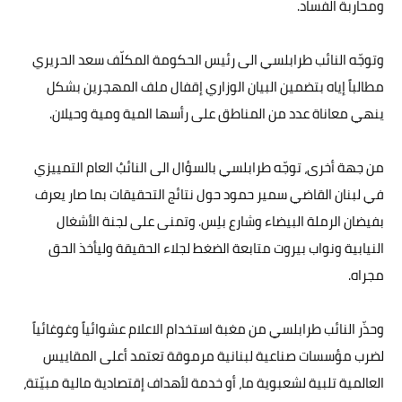
ومحاربة الفساد.
وتوجّه النائب طرابلسي الى رئيس الحكومة المكلّف سعد الحريري
مطالباً إياه بتضمين البيان الوزاري إقفال ملف المهجرين بشكل
ينهي معاناة عدد من المناطق على رأسها المية ومية وحيلان.
من جهة أخرى، توجّه طرابلسي بالسؤال الى النائبُ العام التمييزي
في لبنان القاضي سمير حمود حول نتائج التحقيقات بما صار يعرف
بفيضان الرملة البيضاء وشارع بلِس. وتمنى على لجنة الأشغال
النيابية ونواب بيروت متابعة الضغط لجلاء الحقيقة وليأخذ الحق
مجراه.
وحذّر النائب طرابلسي من مغبة استخدام الاعلام عشوائياً وغوغائياً
لضرب مؤسسات صناعية لبنانية مرموقة تعتمد أعلى المقاييس
العالمية تلبية لشعبوية ما، أو خدمة لأهداف إقتصادية مالية مبيّتة،